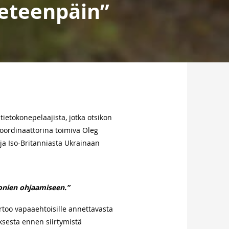
 eteenpäin”
ietokonepelaajista, jotka otsikon
koordinaattorina toimiva Oleg
ja Iso-Britanniasta Ukrainaan
onien ohjaamiseen.”
rtoo vapaaehtoisille annettavasta
ksesta ennen siirtymistä