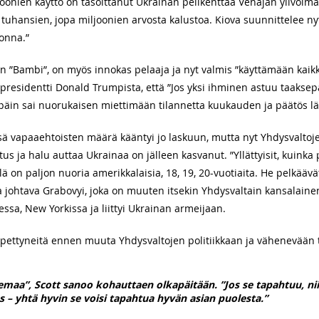
oonien käyttö on tasoittanut Ukrainan pelikenttää Venäjän ylivoim
 tuhansien, jopa miljoonien arvosta kalustoa. Kiova suunnittelee ny
onna.”
n ”Bambi”, on myös innokas pelaaja ja nyt valmis ”käyttämään kai
 presidentti Donald Trumpista, että ”Jos yksi ihminen astuu taakse
päin sai nuorukaisen miettimään tilannetta kuukauden ja päätös lä
essä vapaaehtoisten määrä kääntyi jo laskuun, mutta nyt Yhdysvalto
s ja halu auttaa Ukrainaa on jälleen kasvanut. ”Yllättyisit, kuinka p
lä on paljon nuoria amerikkalaisia, 18, 19, 20-vuotiaita. He pelkäävä
a johtava Grabovyi, joka on muuten itsekin Yhdysvaltain kansalainen
essa, New Yorkissa ja liittyi Ukrainan armeijaan.
s pettyneitä ennen muuta Yhdysvaltojen politiikkaan ja vähenevään
lemaa”, Scott sanoo kohauttaen olkapäitään. ”Jos se tapahtuu, ni
– yhtä hyvin se voisi tapahtua hyvän asian puolesta.”