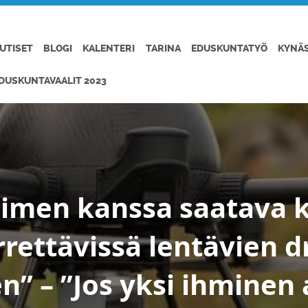
UTISET
BLOGI
KALENTERI
TARINA
EDUSKUNTATYÖ
KYNÄ
DUSKUNTAVAALIT 2023
aimen kanssa saatava 
rrettävissä lentävien 
” – ”Jos yksi ihminen