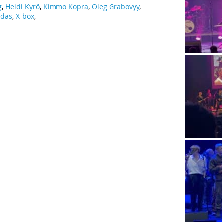
g
,
Heidi Kyrö
,
Kimmo Kopra
,
Oleg Grabovyy
,
hdas
,
X-box
,