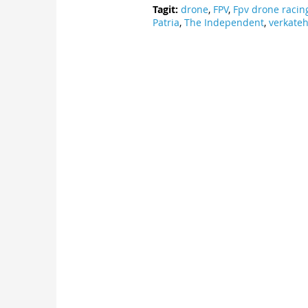
Tagit:
drone
,
FPV
,
Fpv drone racin
Patria
,
The Independent
,
verkate