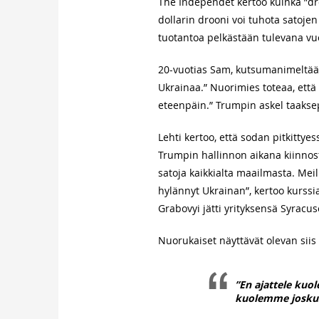
The Independet kertoo kuinka ”dr
dollarin drooni voi tuhota satojen
tuotantoa pelkästään tulevana vu
20-vuotias Sam, kutsumanimeltää
Ukrainaa.” Nuorimies toteaa, että
eteenpäin.” Trumpin askel taakse
Lehti kertoo, että sodan pitkitty
Trumpin hallinnon aikana kiinnostu
satoja kaikkialta maailmasta. Meil
hylännyt Ukrainan”, kertoo kurssi
Grabovyi jätti yrityksensä Syracus
Nuorukaiset näyttävät olevan sii
”En ajattele kuo
kuolemme joskus 