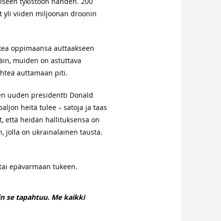
aiseen tykistöön nähden. 200
t yli viiden miljoonan droonin
kkea oppimaansa auttaakseen
päin, muiden on astuttava
hteä auttamaan piti.
jen uuden presidentti Donald
aljon heitä tulee – satoja ja taas
t, että heidän hallituksensa on
, jolla on ukrainalainen tausta.
 tai epävarmaan tukeen.
in se tapahtuu. Me kaikki