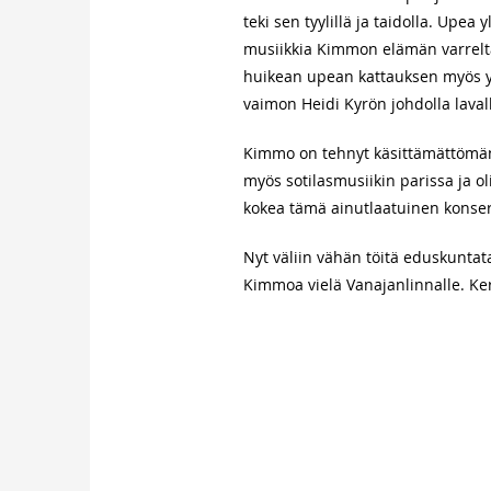
teki sen tyylillä ja taidolla. Upea
musiikkia Kimmon elämän varrelta
huikean upean kattauksen myös ys
vaimon Heidi Kyrön johdolla lava
Kimmo on tehnyt käsittämättömän
myös sotilasmusiikin parissa ja ol
kokea tämä ainutlaatuinen konsert
Nyt väliin vähän töitä eduskuntatal
Kimmoa vielä Vanajanlinnalle. Ke