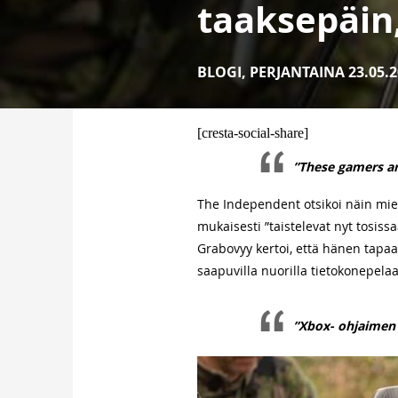
taaksepäin
BLOGI
,
PERJANTAINA 23.05.2
[cresta-social-share]
”These gamers are
The Independent otsikoi näin miel
mukaisesti ”taistelevat nyt tosis
Grabovyy kertoi, että hänen tapaa
saapuvilla nuorilla tietokonepelaaj
”Xbox- ohjaimen 