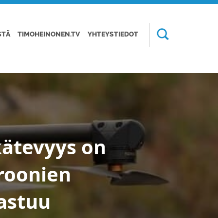
STÄ
TIMOHEINONEN.TV
YHTEYSTIEDOT
kätevyys on
droonien
 astuu