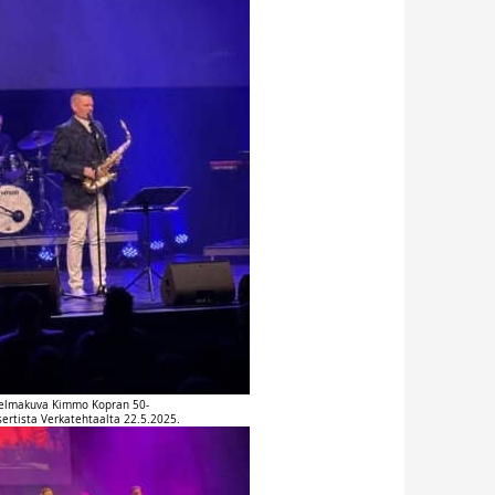
lmakuva Kimmo Kopran 50-
sertista Verkatehtaalta 22.5.2025.