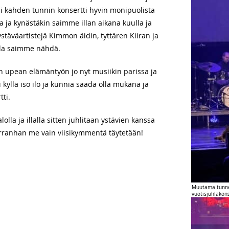
 yli kahden tunnin konsertti hyvin monipuolista
 ja kynästäkin saimme illan aikana kuulla ja
täväartistejä Kimmon äidin, tyttären Kiiran ja
lla saimme nähdä.
 upean elämäntyön jo nyt musiikin parissa ja
i kyllä iso ilo ja kunnia saada olla mukana ja
ti.
olla ja illalla sitten juhlitaan ystävien kanssa
rranhan me vain viisikymmentä täytetään!
Muutama tunne
vuotisjuhlakon