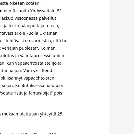
eistä oikeaan sotaan.
mmentä vuotta Yhdysvaltain 82.
askudivisioonassa palvellut
i ja leirin pääopettaja toteaa,
htäväsi ei ole kuolla Ukrainan
 – tehtäväsi on varmistaa, että he
t Venäjän puolesta”. Kolmen
oulutus ja valintaprosessi luotiin
n, kun vapaaehtoistaistelijoita
utui paljon. Vain yksi Reddit -
 oli lisännyt vapaaehtoisten
paljon. Koulutuksessa halutaan
”sotaturistit ja fantasioijat” pois
n mukaan otettuaan yhteyttä 25.