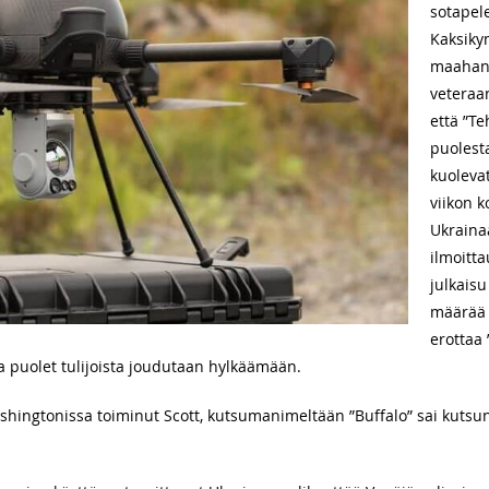
sotapel
Kaksiky
maahanl
veteraan
että ”Te
puolesta
kuoleva
viikon k
Ukrainaa
ilmoitta
julkaisu
määrää 
erottaa 
a puolet tulijoista joudutaan hylkäämään.
hingtonissa toiminut Scott, kutsumanimeltään ”Buffalo” sai kutsu