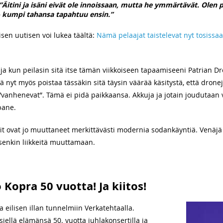
Äitini ja isäni eivät ole innoissaan, mutta he ymmärtävät. Olen p
 kumpi tahansa tapahtuu ensin.”
sen uutisen voi lukea täältä:
Nämä pelaajat taistelevat nyt tosiss
i ja kun peilasin sitä itse tämän viikkoiseen tapaamiseeni Patrian 
ää nyt myös poistaa tässäkin sitä täysin väärää käsitystä, että drone
”vanhenevat”. Tämä ei pidä paikkaansa. Akkuja ja jotain joudutaan
pane.
t ovat jo muuttaneet merkittävästi modernia sodankäyntiä. Venäjä 
senkin liikkeitä muuttamaan.
Kopra 50 vuotta! Ja kiitos!
ata eilisen illan tunnelmiin Verkatehtaalla.
ellä elämänsä 50. vuotta juhlakonsertilla ja