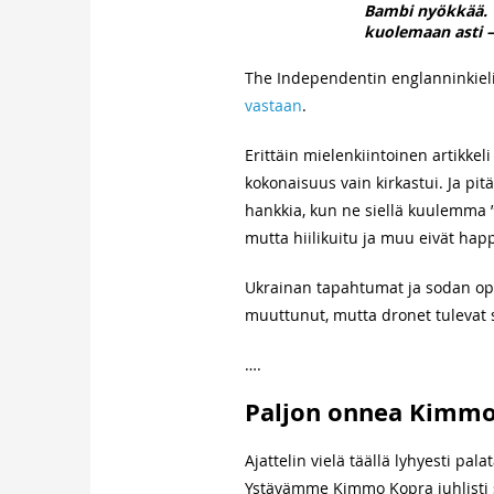
Bambi nyökkää. ”
kuolemaan asti –
The Independentin englanninkieli
vastaan
.
Erittäin mielenkiintoinen artikkel
kokonaisuus vain kirkastui. Ja pit
hankkia, kun ne siellä kuulemma 
mutta hiilikuitu ja muu eivät hap
Ukrainan tapahtumat ja sodan opi
muuttunut, mutta dronet tulevat 
….
Paljon onnea Kimmo 
Ajattelin vielä täällä lyhyesti pal
Ystävämme Kimmo Kopra juhlisti si