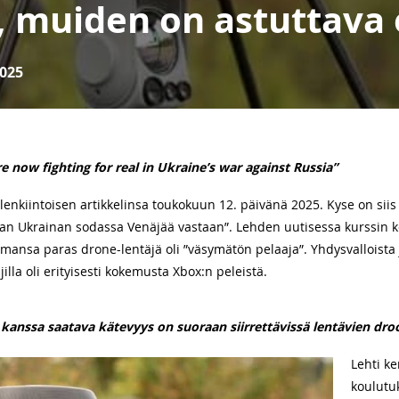
, muiden on astuttava
025
 now fighting for real in Ukraine’s war against Russia”
enkiintoisen artikkelinsa toukokuun 12. päivänä 2025. Kyse on siis t
saan Ukrainan sodassa Venäjää vastaan”. Lehden uutisessa kurssin 
mansa paras drone-lentäjä oli ”väsymätön pelaaja”. Yhdysvalloista 
illa oli erityisesti kokemusta Xbox:n peleistä.
kanssa saatava kätevyys on suoraan siirrettävissä lentävien dro
Lehti ke
koulutu