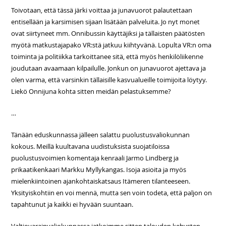
Toivotaan, että tässä järki voittaa ja junavuorot palautettaan
entisellään ja karsimisen sijaan lisätään palveluita. Jo nyt monet
ovat siirtyneet mm. Onnibussin käyttäjiksi ja tällaisten päätösten
myötä matkustajapako VR:stä jatkuu kiihtyvänä. Lopulta VR:n oma
toiminta ja politiikka tarkoittanee sitä, että myös henkilöliikenne
joudutaan avaamaan kilpailulle. Jonkun on junavuorot ajettava ja
olen varma, että varsinkin tällaisille kasvualueille toimijoita löytyy.
Liekö Onnijuna kohta sitten meidän pelastuksemme?
…
Tänään eduskunnassa jälleen salattu puolustusvaliokunnan
kokous. Meillä kuultavana uudistuksista suojatiloissa
puolustusvoimien komentaja kenraali Jarmo Lindberg ja
prikaatikenkaari Markku Myllykangas. Isoja asioita ja myös
mielenkiintoinen ajankohtaiskatsaus Itämeren tilanteeseen.
Yksityiskohtiin en voi mennä, mutta sen voin todeta, että paljon on
tapahtunut ja kaikki ei hyvään suuntaan.
Valtiovarainvaliokunnassa jatkoimme sitten talouden kehysten