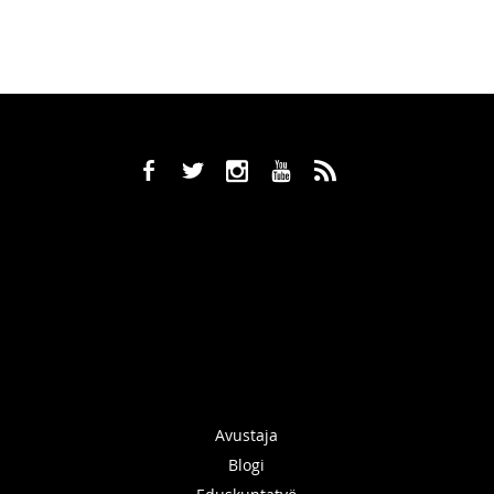
b
a
x
r
,
Avustaja
Blogi