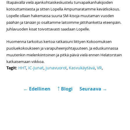
Iltapäivällä vielä ajankohtaiskeskustelu turvapaikanhakijoiden
kotouttamisesta ja sitten Lopella Ampumaratamme kevätkokous.
Lopelle ollaan hakemassa suuria SM-kisoja muutaman vuoden
päähän ja tänään jo osaltamme laitoimme jättihanketta eteenpäin.
Juhlavuoden kisat toivottavasti saadaan Lopelle.
Huomenna tarkoitus kertoa ratkaisuni liittyen Kokoomuksen
puoluekokoukseen ja varapuheenjohtajuuteen. Ja eduskunnassa
muutenkin mielenkiintoinen ja pitkä päivä vielä ennen Helatorstain
katkaisemaan viikkoa.
Tagit:
HHT
,
IC-Junat
,
junavuorot
,
Kasvukäytävä
,
VR
,
← Edellinen
￪ Blogi
Seuraava →