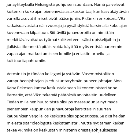
junayhteyksillä Helsingistä pohjoisen suuntaan. Nämä palvelevat
kuitenkin koko ajan pienenevää asiakaskuntaa, kun kasvukäytävän
varrella asuvat ihmiset eivät pääse juniin. Pidänkin erikoisena VR:n
ratkaisua vastata näin vuoroja ja pysähdyksiä karsimalla koko ajan
kovenevaan kilpailuun. Riittävillä junavuoroilla on nimittäin
merkittävä vaikutus työmatkaliikenteen lisäksi opiskelijoihin ja
jJulkista liikennettä pitäisi voida käyttää myös entistä paremmin
vapaa-ajan matkustamiseen lomille ja erilaisiin urheilu- ja
kulttuuritapahtumiin.
Vetosinkin jo tänään kollegani ja ystäväni Vasemmistoliiton
varapuheenjohtajan ja eduskuntaryhmän puheenjohtajan Aino-
Kaisa Pekosen kanssa keskustalaiseen liikenneministeri Anne
Berneriin, että VR:n tekemiä päätöksiä arvioitaisiin uudelleen.
Tiedän millainen huuto tästä olisi jos maaseudun ja nyt myös
pienempien kaupunkien junavuoroja karsittaisiin suurten
kaupunkien varjolla jos keskusta olisi oppositiossa. Se olisi heidän
mielestä sitä ”ideologista keskittämistä”. Mutta nyt tämän kaiken
tekee VR mikä on keskustan ministerin omistajaohjauksessa!