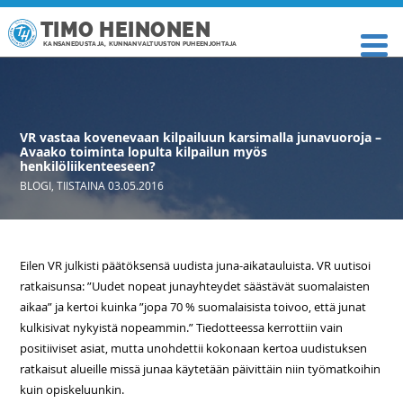
TIMO HEINONEN
KANSANEDUSTAJA, KUNNANVALTUUSTON PUHEENJOHTAJA
VR vastaa kovenevaan kilpailuun karsimalla junavuoroja –
Avaako toiminta lopulta kilpailun myös
henkilöliikenteeseen?
BLOGI
,
TIISTAINA 03.05.2016
Eilen VR julkisti päätöksensä uudista juna-aikatauluista. VR uutisoi
ratkaisunsa: ”Uudet nopeat junayhteydet säästävät suomalaisten
aikaa” ja kertoi kuinka ”jopa 70 % suomalaisista toivoo, että junat
kulkisivat nykyistä nopeammin.” Tiedotteessa kerrottiin vain
positiiviset asiat, mutta unohdettii kokonaan kertoa uudistuksen
ratkaisut alueille missä junaa käytetään päivittäin niin työmatkoihin
kuin opiskeluunkin.