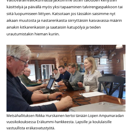
käsittelyä ja päivällä myös yksi tapaaminen talvirengaspakkoon tai
siitä luopumiseen liittyen. Katsotaan jos tässäkin saisimme nyt
aikaan muutosta ja nastarenkaista siirryttäisiin kasvavassa määrin
ainakin kitkarenkaisiin ja saataisiin katupölyä ja teiden
urautumistakin hieman kuriin.
Metsähallituksen Riikka Hurskainen kertoi tänään Lopen Ampumaradan
vuosikokouksessa Eräkummi-hankkeesta. Lapsille ja koululaisille
vastuullista eräkasvatustyötä.