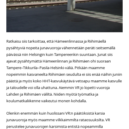
Ratkaisu siis tarkoittaa, että Hämeenlinnassa ja Riihimäellä
pysähtyviä nopeita junavuoroja vähennetään peräti seitsemällä
päivässä niin Helsingin kuin Tampereenkin suuntaan. Junat siis
ajavat pysähtymättä Hämeenlinnan ja Riihimäen ohi suoraan
Tampere–Tikkurila–Pasila-Helsinki-väliä. Pitkään maamme
nopeimmin kasvaneelta Riihimäen seudulta ei siis enää näihin juniin
päästä ja myös koko HHT-kasvukäytävä vetoapu maamme kasvulle
ja taloudelle voi olla uhattuna. Aiemmin VR jo lopetti vuoroja
Lahden ja Riihimäen väliltä. Niiden myötä työmatka ja
koulumatkaliikenne vaikeutui monen kohdalla.
Olenkin enemmän kuin huolissani VR:n päätöksistä karsia
junavuoroja myös maamme vilkkaimmilta rataosuuksilta. VR
perustelee junavuorojen karsimista entistä nopeammilla