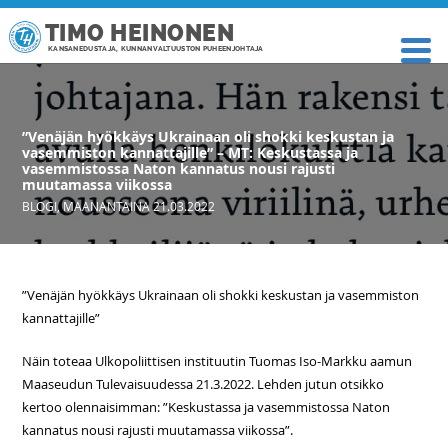
TIMO HEINONEN
KANSANEDUSTAJA, KUNNANVALTUUSTON PUHEENJOHTAJA
”Venäjän hyökkäys Ukrainaan oli shokki keskustan ja
vasemmiston kannattajille” – MT: Keskustassa ja
vasemmistossa Naton kannatus nousi rajusti
muutamassa viikossa
BLOGI
,
MAANANTAINA 21.03.2022
”Venäjän hyökkäys Ukrainaan oli shokki keskustan ja vasemmiston
kannattajille”
Näin toteaa Ulkopoliittisen instituutin Tuomas Iso-Markku aamun
Maaseudun Tulevaisuudessa 21.3.2022. Lehden jutun otsikko
kertoo olennaisimman: ”Keskustassa ja vasemmistossa Naton
kannatus nousi rajusti muutamassa viikossa”.