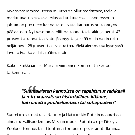
Myös vasemmistoliitossa muutos on ollut merkittävä, todella
merkittävä. Itseasiassa reilussa kuukaudessa Li Anderssonin
johtaman puolueen kannattajien Nato-kannatus on kääntynyt
päälaelleen. Nyt vasemmistoliittoa kannattavistakin jo peräti 43
prosenttia kannattaa Nato-jäsenyyttä ja enää nipin napin reilu
neljännes – 28 prosenttia – vastustaa. Vielä aiemmassa kyselyssä
luvut olivat koko lailla päinvastoin.
Kaiken kaikkiaan Iso-Markun viimeinen kommentti kertoo
tärkeimmän:
”Suomalaisten kannoissa on tapahtunut radikaali
ja mittakaavaltaan historiallinen käänne,
katsomatta puoluekantaan tai sukupuoleen”
Suomi on siis matkalla Natoon ja Nato onkin Putinin naapurissa
ainoa turvallisuuden tae. Mikään muu ei Putinia ole pidätellyt.
Puolueettomuus tai liittoutumattomuus ei pelastanut Ukrainaa