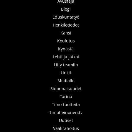
Avustaja
Blogi
Eduskuntatyö
Henkilötiedot
Kansi
Koulutus
Kynästä
Lehti ja jatkot
Liity teamiin
Linkit
Medialle
Sidonnaisuudet
Tarina
Timo-tuotteita
Timoheinonen.tv
Uutiset
Vaalirahoitus