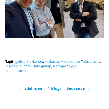
Tagit:
gallup
,
Kekkonen
,
keskusta
,
Maaseudun Tulevaisuus
,
MT-gallup
,
nato
,
Nato gallup
,
Nato-jäsenyys
,
Suomettuminen
,
← Edellinen
￪ Blogi
Seuraava →