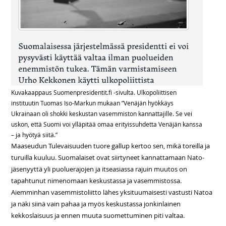
Kuvakaappaus Suomenpresidentit.fi -sivulta. Ulkopoliittisen
instituutin Tuomas Iso-Markun mukaan ”Venäjän hyökkäys
Ukrainaan oli shokki keskustan vasemmiston kannattajille. Se vei
uskon, että Suomi voi ylläpitää omaa erityissuhdetta Venäjän kanssa
– ja hyötyä siitä.”
Maaseudun Tulevaisuuden tuore gallup kertoo sen, mikä toreilla ja
turuilla kuuluu. Suomalaiset ovat siirtyneet kannattamaan Nato-
jäsenyyttä yli puoluerajojen ja itseasiassa rajuin muutos on
tapahtunut nimenomaan keskustassa ja vasemmistossa.
Aiemminhan vasemmistoliitto lähes yksituumaisesti vastusti Natoa
ja näki siinä vain pahaa ja myös keskustassa jonkinlainen
kekkoslaisuus ja ennen muuta suomettuminen piti valtaa.