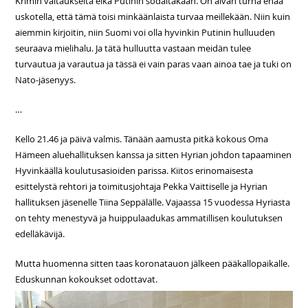
Krimin valtaukselta eikä Putinin sodaltakaan. On aivan turha enää
uskotella, että tämä toisi minkäänlaista turvaa meillekään. Niin kuin
aiemmin kirjoitin, niin Suomi voi olla hyvinkin Putinin hulluuden
seuraava mielihalu. Ja tätä hulluutta vastaan meidän tulee
turvautua ja varautua ja tässä ei vain paras vaan ainoa tae ja tuki on
Nato-jäsenyys.
…
Kello 21.46 ja päivä valmis. Tänään aamusta pitkä kokous Oma
Hämeen aluehallituksen kanssa ja sitten Hyrian johdon tapaaminen
Hyvinkäällä koulutusasioiden parissa. Kiitos erinomaisesta
esittelystä rehtori ja toimitusjohtaja Pekka Vaittiselle ja Hyrian
hallituksen jäsenelle Tiina Seppälälle. Vajaassa 15 vuodessa Hyriasta
on tehty menestyvä ja huippulaadukas ammatillisen koulutuksen
edelläkävijä.
Mutta huomenna sitten taas koronatauon jälkeen pääkallopaikalle.
Eduskunnan kokoukset odottavat.