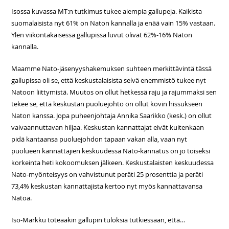
Isossa kuvassa MT:n tutkimus tukee aiempia gallupeja. Kaikista
suomalaisista nyt 61% on Naton kannalla ja enää vain 15% vastaan.
Ylen viikontakaisessa gallupissa luvut olivat 62%-16% Naton
kannalla.
Maamme Nato-jäsenyyshakemuksen suhteen merkittävintä tässä
gallupissa oli se, että keskustalaisista selvä enemmistö tukee nyt
Natoon liittymistä. Muutos on ollut hetkessä raju ja rajummaksi sen
tekee se, että keskustan puoluejohto on ollut kovin hissukseen
Naton kanssa. Jopa puheenjohtaja Annika Saarikko (kesk.) on ollut
vaivaannuttavan hiljaa. Keskustan kannattajat eivät kuitenkaan
pidä kantaansa puoluejohdon tapaan vakan alla, vaan nyt
puolueen kannattajien keskuudessa Nato-kannatus on jo toiseksi
korkeinta heti kokoomuksen jälkeen. Keskustalaisten keskuudessa
Nato-myönteisyys on vahvistunut peräti 25 prosenttia ja peräti
73,4% keskustan kannattajista kertoo nyt myös kannattavansa
Natoa.
Iso-Markku toteaakin gallupin tuloksia tutkiessaan, että…