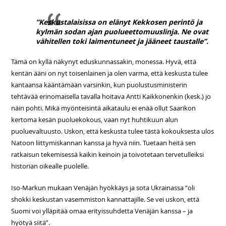
”Keskustalaisissa on elänyt Kekkosen perintö ja
kylmän sodan ajan puolueettomuuslinja. Ne ovat
vähitellen toki laimentuneet ja jääneet taustalle”.
Tämä on kyllä näkynyt eduskunnassakin, monessa. Hyvä, että
kentän ääni on nyt toisenlainen ja olen varma, että keskusta tulee
kantaansa kääntämään varsinkin, kun puolustusministerin
tehtävää erinomaisella tavalla hoitava Antti Kaikkonenkin (kesk.) jo
näin pohti. Mikä myönteisintä aikataulu ei enää ollut Saarikon
kertoma kesän puoluekokous, vaan nyt huhtikuun alun
puoluevaltuusto. Uskon, että keskusta tulee tästä kokouksesta ulos
Natoon liittymiskannan kanssa ja hyvä niin. Tuetaan heitä sen
ratkaisun tekemisessä kaikin keinoin ja toivotetaan tervetulleiksi
historian oikealle puolelle.
Iso-Markun mukaan Venäjän hyökkäys ja sota Ukrainassa ”oli
shokki keskustan vasemmiston kannattajille. Se vei uskon, että
Suomi voi ylläpitää omaa erityissuhdetta Venäjän kanssa – ja
hyötyä siitä”.