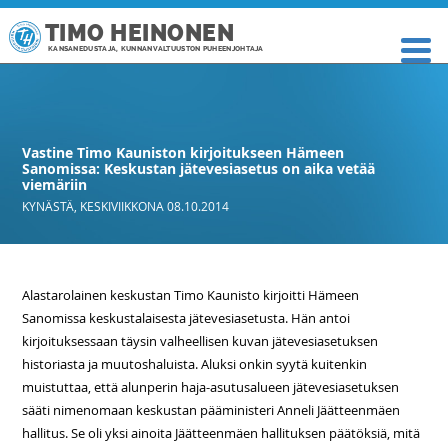
TIMO HEINONEN
KANSANEDUSTAJA, KUNNANVALTUUSTON PUHEENJOHTAJA
Vastine Timo Kauniston kirjoitukseen Hämeen
Sanomissa: Keskustan jätevesiasetus on aika vetää
viemäriin
KYNÄSTÄ
,
KESKIVIIKKONA 08.10.2014
Alastarolainen keskustan Timo Kaunisto kirjoitti Hämeen
Sanomissa keskustalaisesta jätevesiasetusta. Hän antoi
kirjoituksessaan täysin valheellisen kuvan jätevesiasetuksen
historiasta ja muutoshaluista. Aluksi onkin syytä kuitenkin
muistuttaa, että alunperin haja-asutusalueen jätevesiasetuksen
sääti nimenomaan keskustan pääministeri Anneli Jäätteenmäen
hallitus. Se oli yksi ainoita Jäätteenmäen hallituksen päätöksiä, mitä