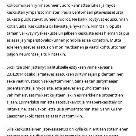
kokoomuksen ryhmäpuheenvuoro kannattaa lukea ja myös
keskustan ympäristöministeri Paula Lehtomäen jätevesiasetusta
tiukasti puolustavat puheenvuorot. Ne kaikki löytyvät eduskunnan
kotisivuilta. Keskustelu oli kiivasta ja hyvä niin. Nimittäin lopulta
tämän välikysymyskeskustelun jälkeen keskusta edes hieman taipui
asiassa ja ympäristövaliokunnan johdolla asiaa korjattiin. Mutta
edelleen jätevesiasetus on monimutkainen ja vaatii kohtuuttoman
paljon neuvontaa ja tulkintaakin.
Siksi itse olen jättänyt hallitukselle esityksen viime keväänä
23.4.2014 otsikolla ”Jätevesiasetuksen siirtymäajan pidentäminen
sekä vaatimustason selkeyttäminen”. Siinä esitän siirtymäajan
pidentämistä ja myös sitä, että jätevesien puhdistamisen
vähimmäisvaatimukset kirjataan lakiin esimerkkeinä prosenttien
sijaan. Esimerkiksi niin että saostuskaivot ja maaperäkäsittely on
riittävä jne. Itse uskon, että uusi ympäristöministeri Sanni Grahn
Laasonen (kok) tässä asiassa nyt toimiikin.
Sillä keskustalainen jätevesiasetus on kyllä kuin entisen sotamiehen