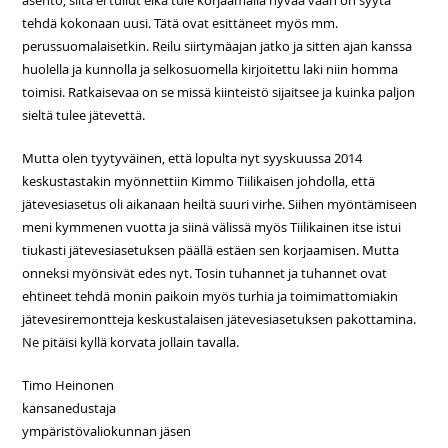
asento; siitä ei tullut eikä tule korjaamalla hyvää vaan on syytä
tehdä kokonaan uusi. Tätä ovat esittäneet myös mm.
perussuomalaisetkin. Reilu siirtymäajan jatko ja sitten ajan kanssa
huolella ja kunnolla ja selkosuomella kirjoitettu laki niin homma
toimisi. Ratkaisevaa on se missä kiinteistö sijaitsee ja kuinka paljon
sieltä tulee jätevettä.
Mutta olen tyytyväinen, että lopulta nyt syyskuussa 2014
keskustastakin myönnettiin Kimmo Tiilikaisen johdolla, että
jätevesiasetus oli aikanaan heiltä suuri virhe. Siihen myöntämiseen
meni kymmenen vuotta ja siinä välissä myös Tiilikainen itse istui
tiukasti jätevesiasetuksen päällä estäen sen korjaamisen. Mutta
onneksi myönsivät edes nyt. Tosin tuhannet ja tuhannet ovat
ehtineet tehdä monin paikoin myös turhia ja toimimattomiakin
jätevesiremontteja keskustalaisen jätevesiasetuksen pakottamina.
Ne pitäisi kyllä korvata jollain tavalla.
Timo Heinonen
kansanedustaja
ympäristövaliokunnan jäsen