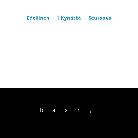
← Edellinen
￪ Kynästä
Seuraava →
b
a
x
r
,