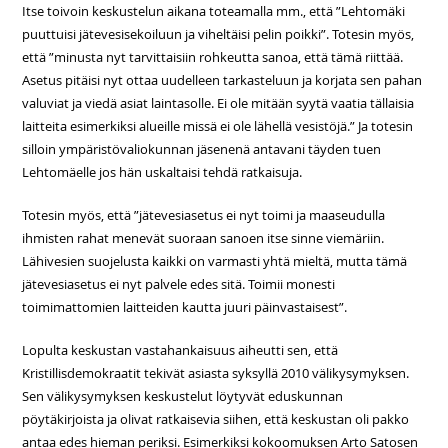
Itse toivoin keskustelun aikana toteamalla mm., että ”Lehtomäki
puuttuisi jätevesisekoiluun ja viheltäisi pelin poikki”. Totesin myös,
että ”minusta nyt tarvittaisiin rohkeutta sanoa, että tämä riittää.
Asetus pitäisi nyt ottaa uudelleen tarkasteluun ja korjata sen pahan
valuviat ja viedä asiat laintasolle. Ei ole mitään syytä vaatia tällaisia
laitteita esimerkiksi alueille missä ei ole lähellä vesistöjä.” Ja totesin
silloin ympäristövaliokunnan jäsenenä antavani täyden tuen
Lehtomäelle jos hän uskaltaisi tehdä ratkaisuja.
Totesin myös, että ”jätevesiasetus ei nyt toimi ja maaseudulla
ihmisten rahat menevät suoraan sanoen itse sinne viemäriin.
Lähivesien suojelusta kaikki on varmasti yhtä mieltä, mutta tämä
jätevesiasetus ei nyt palvele edes sitä. Toimii monesti
toimimattomien laitteiden kautta juuri päinvastaisest”.
Lopulta keskustan vastahankaisuus aiheutti sen, että
Kristillisdemokraatit tekivät asiasta syksyllä 2010 välikysymyksen.
Sen välikysymyksen keskustelut löytyvät eduskunnan
pöytäkirjoista ja olivat ratkaisevia siihen, että keskustan oli pakko
antaa edes hieman periksi. Esimerkiksi kokoomuksen Arto Satosen