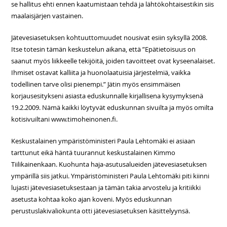
se hallitus ehti ennen kaatumistaan tehdä ja lähtökohtaisestikin siis
maalaisjärjen vastainen.
Jätevesiasetuksen kohtuuttomuudet nousivat esiin syksyllä 2008.
Itse totesin tämän keskustelun aikana, että ”Epätietoisuus on
saanut myös liikkeelle tekijöitä, joiden tavoitteet ovat kyseenalaiset.
Ihmiset ostavat kalliita ja huonolaatuisia järjestelmiä, vaikka
todellinen tarve olisi pienempi.” Jätin myös ensimmäisen
korjausesitykseni asiasta eduskunnalle kirjallisena kysymyksenä
19.2.2009. Nämä kaikki löytyvät eduskunnan sivuilta ja myös omilta
kotisivuiltani www.timoheinonen.fi.
Keskustalainen ympäristöministeri Paula Lehtomäki ei asiaan
tarttunut eikä häntä tuurannut keskustalainen Kimmo
Tiilikainenkaan. Kuohunta haja-asutusalueiden jätevesiasetuksen
ympärillä siis jatkui. Ympäristöministeri Paula Lehtomäki piti kiinni
lujasti jätevesiasetuksestaan ja tämän takia arvostelu ja kritiikki
asetusta kohtaa koko ajan koveni. Myös eduskunnan
perustuslakivaliokunta otti jätevesiasetuksen käsittelyynsä.