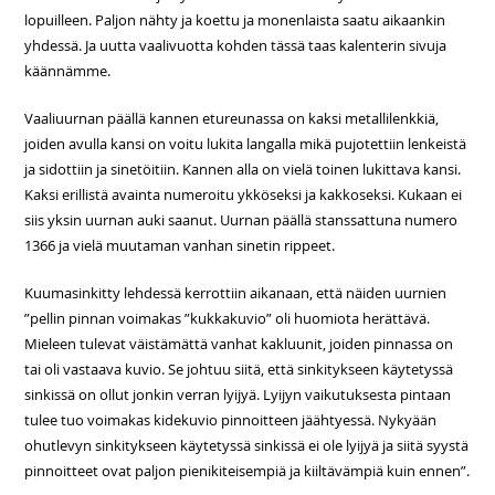
lopuilleen. Paljon nähty ja koettu ja monenlaista saatu aikaankin
yhdessä. Ja uutta vaalivuotta kohden tässä taas kalenterin sivuja
käännämme.
Vaaliuurnan päällä kannen etureunassa on kaksi metallilenkkiä,
joiden avulla kansi on voitu lukita langalla mikä pujotettiin lenkeistä
ja sidottiin ja sinetöitiin. Kannen alla on vielä toinen lukittava kansi.
Kaksi erillistä avainta numeroitu ykköseksi ja kakkoseksi. Kukaan ei
siis yksin uurnan auki saanut. Uurnan päällä stanssattuna numero
1366 ja vielä muutaman vanhan sinetin rippeet.
Kuumasinkitty lehdessä kerrottiin aikanaan, että näiden uurnien
”pellin pinnan voimakas ”kukkakuvio” oli huomiota herättävä.
Mieleen tulevat väistämättä vanhat kakluunit, joiden pinnassa on
tai oli vastaava kuvio. Se johtuu siitä, että sinkitykseen käytetyssä
sinkissä on ollut jonkin verran lyijyä. Lyijyn vaikutuksesta pintaan
tulee tuo voimakas kidekuvio pinnoitteen jäähtyessä. Nykyään
ohutlevyn sinkitykseen käytetyssä sinkissä ei ole lyijyä ja siitä syystä
pinnoitteet ovat paljon pienikiteisempiä ja kiiltävämpiä kuin ennen”.