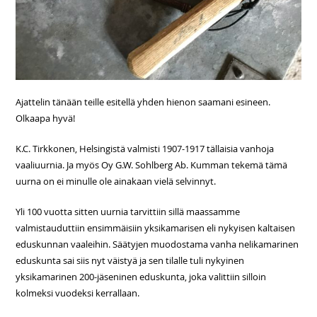
Ajattelin tänään teille esitellä yhden hienon saamani esineen.
Olkaapa hyvä!
K.C. Tirkkonen, Helsingistä valmisti 1907-1917 tällaisia vanhoja
vaaliuurnia. Ja myös Oy G.W. Sohlberg Ab. Kumman tekemä tämä
uurna on ei minulle ole ainakaan vielä selvinnyt.
Yli 100 vuotta sitten uurnia tarvittiin sillä maassamme
valmistauduttiin ensimmäisiin yksikamarisen eli nykyisen kaltaisen
eduskunnan vaaleihin. Säätyjen muodostama vanha nelikamarinen
eduskunta sai siis nyt väistyä ja sen tilalle tuli nykyinen
yksikamarinen 200-jäseninen eduskunta, joka valittiin silloin
kolmeksi vuodeksi kerrallaan.