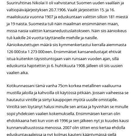
Suuriruhtinas Nikolai II oli vahvistanut Suomen uuden vaalilain ja
valtiopäiväjärjestyksen 20.7.1906. Vaalit järjestettiin 15. ja 16.
maaliskuuta vuonna 1907 ja eduskuntaan valittiin silloin 181 miestä
ja 19 naista. Suomesta tuli näin maailman ensimmäinen maan,
missä naisia valittiin kansanedustuslaitokseen. Näin siis äänioikeus
tuli kaikille 24 vuotta täyttäneille miehille ja naisille.
Äänioikeutettujen määrä siis kymmenkertastui kerralla aiemmasta
126 000:sta 1 273 000:een. Ensimmäiset kansanedustajat ehtivät
istua kuitenkin täysistuntojaan vain runsaan vuoden ajan, sillä
eduskunta hajotettiin jo 6. huhtikuuta 1908. Jälleen oli siis uusien
vaalien aika.
Kotikunnassani tämä vanha 75cm korkea metallinen vaaliuurna
mustilla jaloilla ja kahvoilla oli käytössä pitkään. Jossain vaiheessa se
hautautui vintille ja siirtyi kauppojen myötä uusille omistajille.
Vintiltä sen löytänyt halusi minulle sen antaa ja hyvinhän se minulle
sopii yhdeksien vaalien kokemuksella. Ensimmäisen kerran olin
ehdokkaana heti kun voin eli 1996 ja sen jälkeen nyt jo kuudes kausi
kunnanvaltuustossa menossa. 2007 olin sitten ensi kertaa ehdolla
eduskuntavaaleissa ja nyt kolmas kauteni kääntymässä siellä