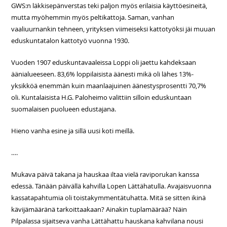
GWS:n läkkisepänverstas teki paljon myös erilaisia käyttöesineitä,
mutta myöhemmin myös peltikattoja. Saman, vanhan
vaaliuurnankin tehneen, yrityksen viimeiseksi kattotyöksi jäi muuan
eduskuntatalon kattotyö vuonna 1930.
Vuoden 1907 eduskuntavaaleissa Loppi oli jaettu kahdeksaan
äänialueeseen. 83,6% loppilaisista äänesti mikä oli lähes 13%-
yksikköä enemmän kuin maanlaajuinen äänestysprosentti 70,7%
oli. Kuntalaisista H.G. Paloheimo valittiin silloin eduskuntaan
suomalaisen puolueen edustajana.
Hieno vanha esine ja sillä uusi koti meillä.
….
Mukava päivä takana ja hauskaa iltaa vielä raviporukan kanssa
edessä. Tänään päivällä kahvilla Lopen Lättähatulla. Avajaisvuonna
kassatapahtumia oli toistakymmentätuhatta. Mitä se sitten ikinä
kävijämääränä tarkoittaakaan? Ainakin tuplamäärää? Näin
Pilpalassa sijaitseva vanha Lättähattu hauskana kahvilana nousi