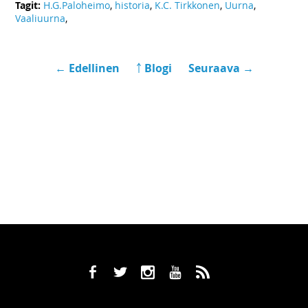
Tagit:
H.G.Paloheimo
,
historia
,
K.C. Tirkkonen
,
Uurna
,
Vaaliuurna
,
← Edellinen
￪ Blogi
Seuraava →
b
a
x
r
,