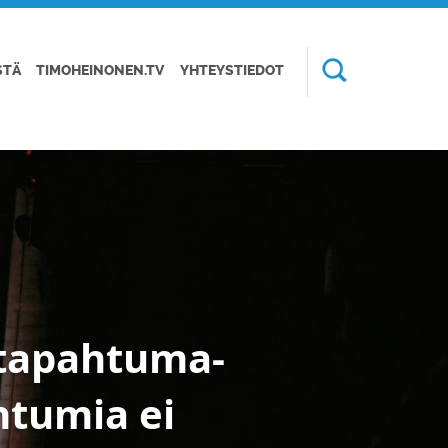
STÄ
TIMOHEINONEN.TV
YHTEYSTIEDOT
 tapahtuma-
htumia ei