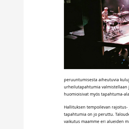
peruuntumisesta aiheutuvia kuluja,
urheilutapahtumia valmistellaan 
huomioisivat myös tapahtuma-alan
Hallituksen tempoilevan rajoitus-
tapahtumia on jo peruttu. Talou
vaikutus maamme eri alueiden ma