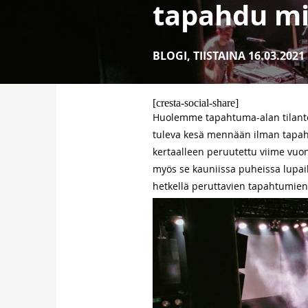
tapahdu m
BLOGI
,
TIISTAINA 16.03.2021
[cresta-social-share]
Huolemme tapahtuma-alan tilantees
tuleva kesä mennään ilman tapahtu
kertaalleen peruutettu viime vuonn
myös se kauniissa puheissa lupail
hetkellä peruttavien tapahtumien