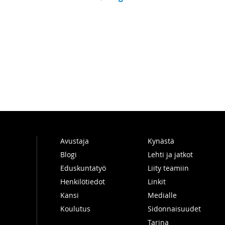
Avustaja
Kynästä
Blogi
Lehti ja jatkot
Eduskuntatyö
Liity teamiin
Henkilötiedot
Linkit
Kansi
Medialle
Koulutus
Sidonnaisuudet
Tarina