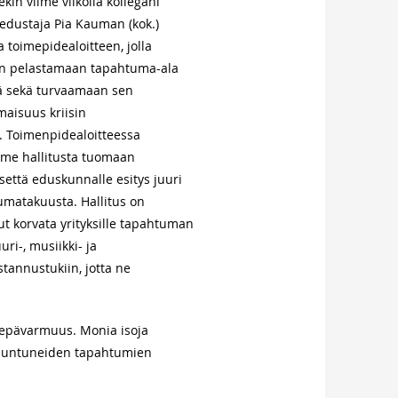
kin viime viikolla kollegani
edustaja Pia Kauman (kok.)
a toimepidealoitteen, jolla
än pelastamaan tapahtuma-ala
tä sekä turvaamaan sen
maisuus kriisin
. Toimenpidealoitteessa
me hallitusta tuomaan
ksettä eduskunnalle esitys juuri
umatakuusta. Hallitus on
t korvata yrityksille tapahtuman
ri-, musiikki- ja
tannustukiin, jotta ne
i epävarmuus. Monia isoja
eruuntuneiden tapahtumien