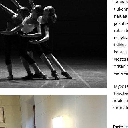
Tänään 
tiukenn
haluaa 
ja sulk
ratsas
esityks
tolkkua 
kohtais
viesteis
Yritän
vielä v
Myös ku
toivota
huolella
koronatu
Tagit:
fe