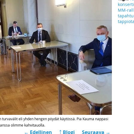
konserti
MM-rall
tapaht
tappiot
 turvavälit eli yhden hengen pöydät käytössä. Pia Kauma nappasi
 kanssa olimme kahvitauolla.
← Edellinen
￪ Blogi
Seuraava →