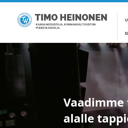
TIMO HEINONEN
U
KANSANEDUSTAJA, KUNNANVALTUUSTON
PUHEENJOHTAJA
E
Vaadimme t
alalle tapp