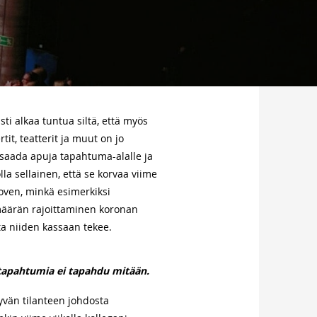
i alkaa tuntua siltä, että myös
t, teatterit ja muut on jo
i saada apuja tapahtuma-alalle ja
a sellainen, että se korvaa viime
oven, minkä esimerkiksi
määrän rajoittaminen koronan
a niiden kassaan tekee.
tapahtumia ei tapahdu mitään.
tyvän tilanteen johdosta