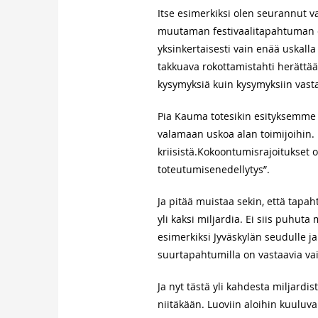
Itse esimerkiksi olen seurannut v
muutaman festivaalitapahtuman ete
yksinkertaisesti vain enää uskalla
takkuava rokottamistahti herättä
kysymyksiä kuin kysymyksiin vast
Pia Kauma totesikin esityksemme 
valamaan uskoa alan toimijoihin. H
kriisistä.Kokoontumisrajoitukset 
toteutumisenedellytys”.
Ja pitää muistaa sekin, että tapa
yli kaksi miljardia. Ei siis puhu
esimerkiksi Jyväskylän seudulle ja
suurtapahtumilla on vastaavia vai
Ja nyt tästä yli kahdesta miljardis
niitäkään. Luoviin aloihin kuuluva