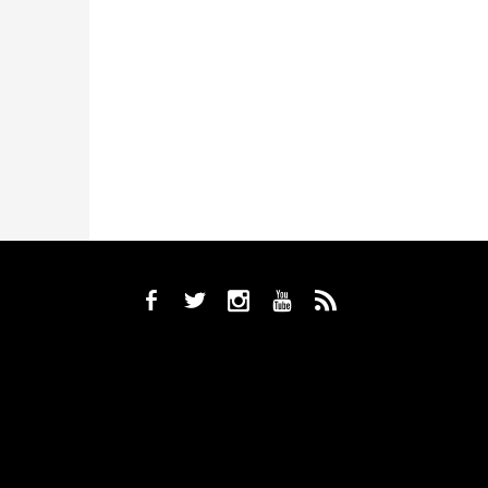
b
a
x
r
,