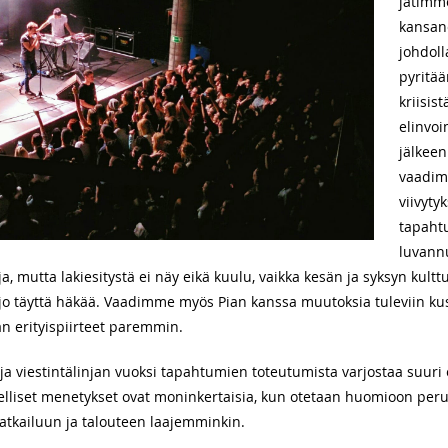
jätimme
kansan
johdoll
pyritä
kriisis
elinvoi
jälkeen
vaadim
viivyty
tapaht
luvannu
 mutta lakiesitystä ei näy eikä kuulu, vaikka kesän ja syksyn kulttuu
jo täyttä häkää. Vaadimme myös Pian kanssa muutoksia tuleviin kus
 erityispiirteet paremmin.
 ja viestintälinjan vuoksi tapahtumien toteutumista varjostaa suur
delliset menetykset ovat moninkertaisia, kun otetaan huomioon p
tkailuun ja talouteen laajemminkin.