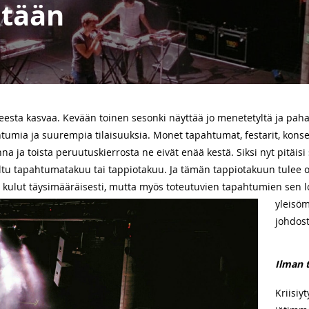
itään
ta kasvaa. Kevään toinen sesonki näyttää jo menetetyltä ja pahast
mia ja suurempia tilaisuuksia. Monet tapahtumat, festarit, konserti
a ja toista peruutuskierrosta ne eivät enää kestä. Siksi nyt pitäis
tu tapahtumatakuu tai tappiotakuu. Ja tämän tappiotakuun tulee oll
 kulut täysimääräisesti, mutta
myös toteutuvien tapahtumien sen l
yleisö
johdost
Ilman 
Kriisiy