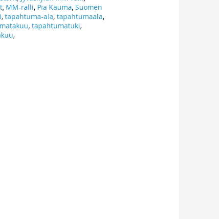
t
,
MM-ralli
,
Pia Kauma
,
Suomen
i
,
tapahtuma-ala
,
tapahtumaala
,
umatakuu
,
tapahtumatuki
,
akuu
,