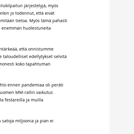
ukilpailun järjestelyjä, myös
kin jo todennut, että eivät
ta mitään tietoa. Myös tämä pahasti
ssa enemmän huolestuneita
lintärkeää, että onnistumme
taloudelliset edellytykset selvitä
on monesti koko tapahtuman
aihto ennen pandemiaa oli peräti
n Suomen MM-rallin vaikutus
a festareilla ja muilla
 satoja miljoonia ja pian ei