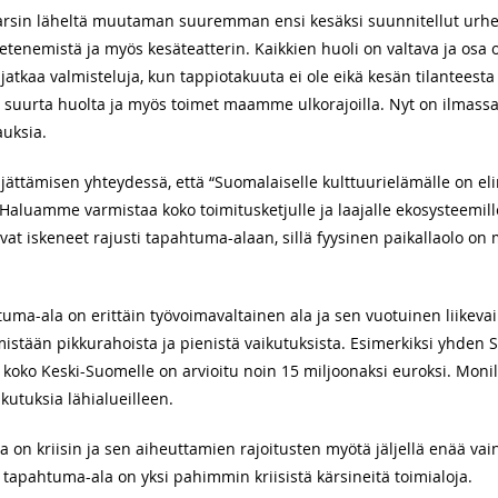
arsin läheltä muutaman suuremman ensi kesäksi suunnitellut urheil
nemistä ja myös kesäteatterin. Kaikkien huoli on valtava ja osa on
 jatkaa valmisteluja, kun tappiotakuuta ei ole eikä kesän tilantees
ä suurta huolta ja myös toimet maamme ulkorajoilla. Nyt on ilma
auksia.
jättämisen yhteydessä, että “Suomalaiselle kulttuurielämälle on e
aluamme varmistaa koko toimitusketjulle ja laajalle ekosysteemille 
ovat iskeneet rajusti tapahtuma-alaan, sillä fyysinen paikallaolo 
htuma-ala on erittäin työvoimavaltainen ala ja sen vuotuinen liikev
ta mistään pikkurahoista ja pienistä vaikutuksista. Esimerkiksi yhde
 koko Keski-Suomelle on arvioitu noin 15 miljoonaksi euroksi. Monill
kutuksia lähialueilleen.
ta on kriisin ja sen aiheuttamien rajoitusten myötä jäljellä enää vain
 tapahtuma-ala on yksi pahimmin kriisistä kärsineitä toimialoja.