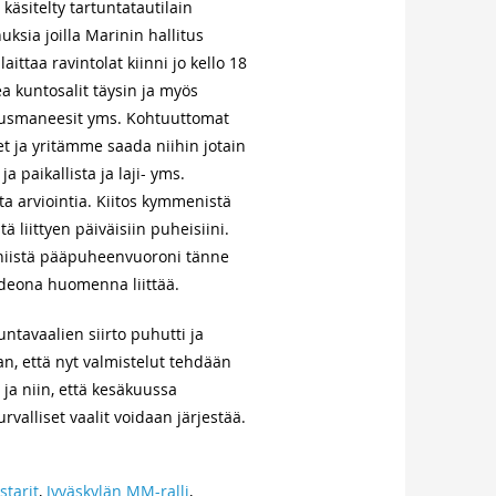
käsitelty tartuntatautilain
uksia joilla Marinin hallitus
laittaa ravintolat kiinni jo kello 18
ea kuntosalit täysin ja myös
tusmaneesit yms. Kohtuuttomat
et ja yritämme saada niihin jotain
ja paikallista ja laji- yms.
ta arviointia. Kiitos kymmenistä
tä liittyen päiväisiin puheisiini.
 niistä pääpuheenvuoroni tänne
ideona huomenna liittää.
ntavaalien siirto puhutti ja
an, että nyt valmistelut tehdään
 ja niin, että kesäkuussa
rvalliset vaalit voidaan järjestää.
starit
,
Jyväskylän MM-ralli
,