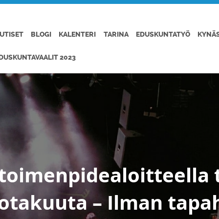
UTISET
BLOGI
KALENTERI
TARINA
EDUSKUNTATYÖ
KYNÄ
DUSKUNTAVAALIT 2023
oimenpidealoitteella
iotakuuta – Ilman tapa