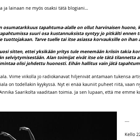
a ja lainaan ne myös osaksi tätä blogiani…
 osumatarkkuus tapahtuma-alalle on ollut harvinaisen huono, ko
apahtumissa suuri osa kustannuksista syntyy jo pitkälti ennen t
e tuottojakaan. Tarve tuelle tai itse asiassa korvauksille on ihan a
vuosi sitten, ettei yksikään yritys tule menemään kriisin takia k
än selviytymisestään. Alan toimijat eivät itse ole tätä tilannetta
toimintaa olisi johdettu huonosti. Eihän hallitus vain jätä tapahtu
a. Viime viikolla jo radiokanavat hiljenivät antamaan tukensa artist
iala on todellakin kyykyssä. Nyt ei enää kauniit puheet riitä, vaan
ri Annika Saarikolta vaaditaan toimia. Ja sen lupaan, että me emme k
….
Kello 2