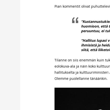
Pian kommentit olivat puhuttelevi
“Kustannustukien
huomioon, että t
peruuntuu, ei tul
“Hallitus lupasi 
ihmisistä ja heid
siitä, että liike
Tilanne on siis enemmän kuin tukal
eolokuva-ala ja näin koko kulttuur
hallitukselta ja kulttuuriministe
Olemme puolellanne tänäänkin.