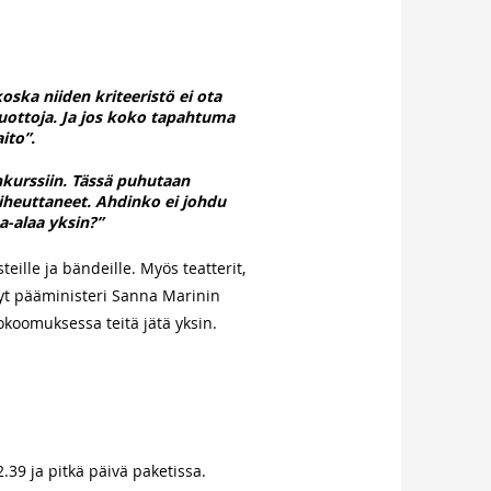
ska niiden kriteeristö ei ota
uottoja. Ja jos koko tapahtuma
ito”.
onkurssiin. Tässä puhutaan
 aiheuttaneet. Ahdinko ei johdu
ma-alaa yksin?”
eille ja bändeille. Myös teatterit,
 nyt pääministeri Sanna Marinin
okoomuksessa teitä jätä yksin.
2.39 ja pitkä päivä paketissa.