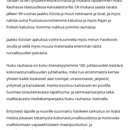
Tänään sitten työpäivä eduskunnassa ja mukava tapaaminen Nuku
Rauhassa tilaisuudessa Kansalaistorilla. Oli mukava saada tavata
jälleen 99-vuotias Jaakko Estola ja muut veteraanit ja lotat. Ja myös
nähdä uutta Puolustusvoimiemme kalustoa ja myös Rajan ja
Poliisin kalustoa. Voimme nukkua yömme rauhassa.
Jaakko Estolan ajatuksia voitte kuunnella myös minun Facebook-
sivulla ja siellä myös muuta materiaalia enemmän tästä
turvallisuuden päivästä.
Nuku rauhassa on koko itsenäisyytemme 100. juhlavuoden kestävä
kokonaisturvallisuuden juhlahanke, mikä tuo ensimmäistä kertaa
yhteen kaikki keskeiset alan toimijat: viranomaiset, järjestöt,
yritykset ja kansalaiset. Hanke koostuu kattavasti eri puolilla
Suomea toteutettavasta tapahtuma- ja seminaarisarjasta sekä
osallistavasta mediakampanjasta Nuku rauhassa -teemalla.
Erityisesti lapsille ja nuorille suunnattu hankeen tarkoitus on lisätä
meistä jokaisen tietämystä kokonaisturvallisuudesta ja motivoida
osallistumaan vapaaehtoiseen maanpuolustus- ja