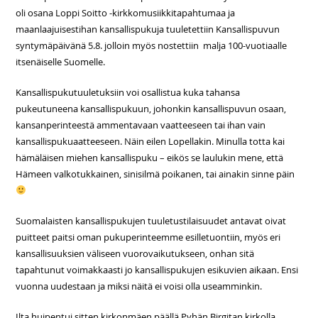
oli osana Loppi Soitto -kirkkomusiikkitapahtumaa ja
maanlaajuisestihan kansallispukuja tuuletettiin Kansallispuvun
syntymäpäivänä 5.8. jolloin myös nostettiin malja 100-vuotiaalle
itsenäiselle Suomelle.
Kansallispukutuuletuksiin voi osallistua kuka tahansa
pukeutuneena kansallispukuun, johonkin kansallispuvun osaan,
kansanperinteestä ammentavaan vaatteeseen tai ihan vain
kansallispukuaatteeseen. Näin eilen Lopellakin. Minulla totta kai
hämäläisen miehen kansallispuku – eikös se laulukin mene, että
Hämeen valkotukkainen, sinisilmä poikanen, tai ainakin sinne päin
Suomalaisten kansallispukujen tuuletustilaisuudet antavat oivat
puitteet paitsi oman pukuperinteemme esilletuontiin, myös eri
kansallisuuksien väliseen vuorovaikutukseen, onhan sitä
tapahtunut voimakkaasti jo kansallispukujen esikuvien aikaan. Ensi
vuonna uudestaan ja miksi näitä ei voisi olla useamminkin.
Ilta huipentui sitten kirkonmäen päällä Pyhän Birgitan kirkolla.