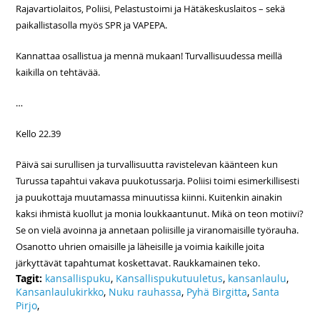
Rajavartiolaitos, Poliisi, Pelastustoimi ja Hätäkeskuslaitos – sekä
paikallistasolla myös SPR ja VAPEPA.
Kannattaa osallistua ja mennä mukaan! Turvallisuudessa meillä
kaikilla on tehtävää.
…
Kello 22.39
Päivä sai surullisen ja turvallisuutta ravistelevan käänteen kun
Turussa tapahtui vakava puukotussarja. Poliisi toimi esimerkillisesti
ja puukottaja muutamassa minuutissa kiinni. Kuitenkin ainakin
kaksi ihmistä kuollut ja monia loukkaantunut. Mikä on teon motiivi?
Se on vielä avoinna ja annetaan poliisille ja viranomaisille työrauha.
Osanotto uhrien omaisille ja läheisille ja voimia kaikille joita
järkyttävät tapahtumat koskettavat. Raukkamainen teko.
Tagit:
kansallispuku
,
Kansallispukutuuletus
,
kansanlaulu
,
Kansanlaulukirkko
,
Nuku rauhassa
,
Pyhä Birgitta
,
Santa
Pirjo
,