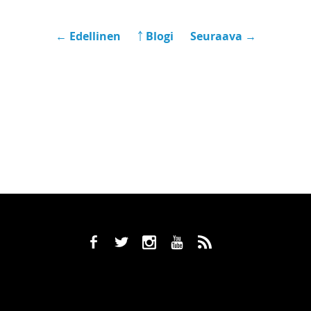
← Edellinen
￪ Blogi
Seuraava →
b
a
x
r
,