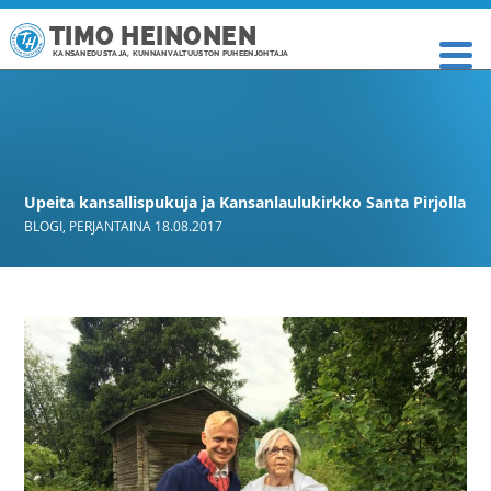
TIMO HEINONEN
KANSANEDUSTAJA, KUNNANVALTUUSTON PUHEENJOHTAJA
Upeita kansallispukuja ja Kansanlaulukirkko Santa Pirjolla
BLOGI
,
PERJANTAINA 18.08.2017