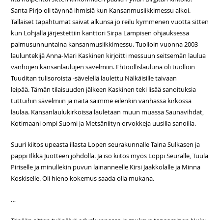
Santa Pirjo oli täynnä ihmisiä kun Kansanmusiikkimessu alkoi.
Tällaiset tapahtumat saivat alkunsa jo reilu kymmenen vuotta sitten
kun Lohjalla järjestettiin kanttori Sirpa Lampisen ohjauksessa
palmusunnuntaina kansanmusiikkimessu. Tuolloin vuonna 2003
lauluntekijä Anna-Mari Kaskinen kirjoitti messuun seitsemän laulua
vanhojen kansanlaulujen sävelmiin. Ehtoollislauluna oli tuolloin
Tuuditan tulisoroista -sävelellä laulettu Nälkäisille taivaan
leipää. Tämän tilaisuuden jälkeen Kaskinen teki lisää sanoituksia
tuttuihin sävelmiin ja näitä saimme eilenkin vanhassa kirkossa
laulaa. Kansanlaulukirkoissa lauletaan muun muassa Saunavihdat,
Kotimaani ompi Suomi ja Metsäniityn orvokkeja uusilla sanoilla.
Suuri kiitos upeasta illasta Lopen seurakunnalle Taina Sulkasen ja
pappi Ilkka Juotteen johdolla. Ja iso kiitos myös Loppi Seuralle, Tuula
Piriselle ja minullekin puvun lainanneelle Kirsi Jaakkolalle ja Minna
Koskiselle. Oli hieno kokemus saada olla mukana.
…