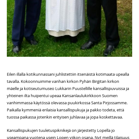
Eilen illalla kotikunnassani juhlistettiin itsenäistä kotimaata upealla
tavalla. Kokoonnuimme vanhan kirkon Pyhän Birgitan kirkon
mäelle ja kotiseutumuseo Lukkarin Puustellille kansallispuvuissa ja
yhteinen ilta huipentui upeaa Kansanlaulukirkkoon Suomen
vanhimmassa käytössä olevassa puukirkossa Santa Pirjossamme.
Paikalla kymmeniä erilaisia kansallispukuja ja pakko todeta, että
tuossa paikassa jotenkin erityisen juhlavaa ja jopa koskettavaa.
Kansallispukujen tuuletuspiknikejä on järjestetty Lopella jo
useampana vuotena usein Lopen viikon osana. Nyt meillä tilaisuus