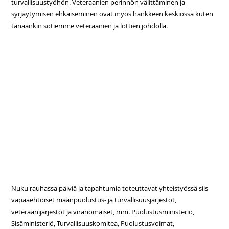
turvallisuustyöhön. Veteraanien perinnön välittäminen ja
syrjäytymisen ehkäiseminen ovat myös hankkeen keskiössä kuten
tänäänkin sotiemme veteraanien ja lottien johdolla.
Nuku rauhassa päiviä ja tapahtumia toteuttavat yhteistyössä siis
vapaaehtoiset maanpuolustus- ja turvallisuusjärjestöt,
veteraanijärjestöt ja viranomaiset, mm. Puolustusministeriö,
Sisäministeriö, Turvallisuuskomitea, Puolustusvoimat,