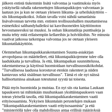
jälkeen entistä tiukemmin lisätä valvontaa ja vaatimuksia myös
yskityisellä rahalla rakennettujen liikuntapaikkojen valvontaan ja
laatuun jos ja kun ne otetaan yleiseen liikunta- ja urheilukäyttöön –
siis liikuntapaikoiksi. Jollain tavalla voisi nähdä samanlaista
lisävalvonnan tarvetta mm. entisten teollisuushallien muuttamisessa
esimerkiksi salibandyhalleiksi tai kasvihuoneiden käyttöönoton
hevosmaneesiksi tai muuksi. Ja onhan liikuntatiloja punttisaleja ja
muita tehty mitä erilaisempiin kellareihin ja holvitiloihin. Ne minusta
vaativat jatkossa tarkempaa valvontaa jos ne otetaan yleiseen
liikuntatilakäyttöön.
Olemmehan liikuntapaikkarakentamisen Suunta-asiakirjan
arvopohjassa on määritelleet, että liikuntapaikkojemme tulee olla
laadukkaita ja turvallisia. Ja että, liikuntapaikan suunnittelussa,
rakentamisessa ja käytössä huomioidaan turvallisuusnäkökohdat.
”Turvallisessa laadussa korostuvat etenkin rakenteet ja niiden
kantavuus sekä sisäilman turvallisuus”. Tämä ei ole nyt näissä
hallisortumissa ainakaan toteutunut syystä tai toisesta.
Pitää myös huomioida ja muistaa. En nyt siis ota kantaa Laukaan
tapaukseen tai mihinkään muuhunkaan yksittäistapaukseen vaan
totean yleisellä tasolla, että liikuntapaikkarakentaminen vaatii
erityisosaamista. Nykyisen liikuntalain perustelujen mukaan
”liikuntapaikkarakentaminen vaatii erityisosaamista” ja että
”ministeriöllä tulee olla mahdollisuus antaa erillisiä määräyksiä