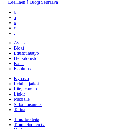
← Edellinen
￪ Blogi
Seuraava →
b
a
x
r
,
Avustaja
Blogi
Eduskuntatyö
Henkilötiedot
Kansi
Koulutus
Kynästä
Lehti ja jatkot
Liity teamiin
Linkit
Medialle
Sidonnaisuudet
Tarina
Timo-tuotteita
Timoheinonen.tv