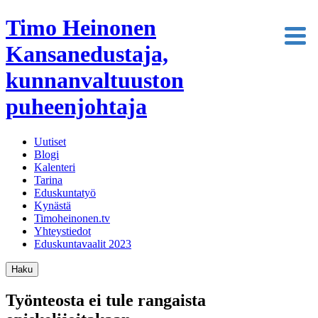
Timo Heinonen
Kansanedustaja,
kunnanvaltuuston
puheenjohtaja
Uutiset
Blogi
Kalenteri
Tarina
Eduskuntatyö
Kynästä
Timoheinonen.tv
Yhteystiedot
Eduskuntavaalit 2023
Haku
Työnteosta ei tule rangaista