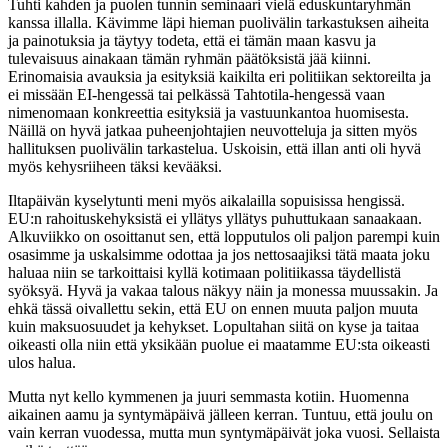
Tuhti kahden ja puolen tunnin seminaari vielä eduskuntaryhmän
kanssa illalla. Kävimme läpi hieman puolivälin tarkastuksen aiheita
ja painotuksia ja täytyy todeta, että ei tämän maan kasvu ja
tulevaisuus ainakaan tämän ryhmän päätöksistä jää kiinni.
Erinomaisia avauksia ja esityksiä kaikilta eri politiikan sektoreilta ja
ei missään EI-hengessä tai pelkässä Tahtotila-hengessä vaan
nimenomaan konkreettia esityksiä ja vastuunkantoa huomisesta.
Näillä on hyvä jatkaa puheenjohtajien neuvotteluja ja sitten myös
hallituksen puolivälin tarkastelua. Uskoisin, että illan anti oli hyvä
myös kehysriiheen täksi kevääksi.
Iltapäivän kyselytunti meni myös aikalailla sopuisissa hengissä.
EU:n rahoituskehyksistä ei yllätys yllätys puhuttukaan sanaakaan.
Alkuviikko on osoittanut sen, että lopputulos oli paljon parempi kuin
osasimme ja uskalsimme odottaa ja jos nettosaajiksi tätä maata joku
haluaa niin se tarkoittaisi kyllä kotimaan politiikassa täydellistä
syöksyä. Hyvä ja vakaa talous näkyy näin ja monessa muussakin. Ja
ehkä tässä oivallettu sekin, että EU on ennen muuta paljon muuta
kuin maksuosuudet ja kehykset. Lopultahan siitä on kyse ja taitaa
oikeasti olla niin että yksikään puolue ei maatamme EU:sta oikeasti
ulos halua.
Mutta nyt kello kymmenen ja juuri semmasta kotiin. Huomenna
aikainen aamu ja syntymäpäivä jälleen kerran. Tuntuu, että joulu on
vain kerran vuodessa, mutta mun syntymäpäivät joka vuosi. Sellaista