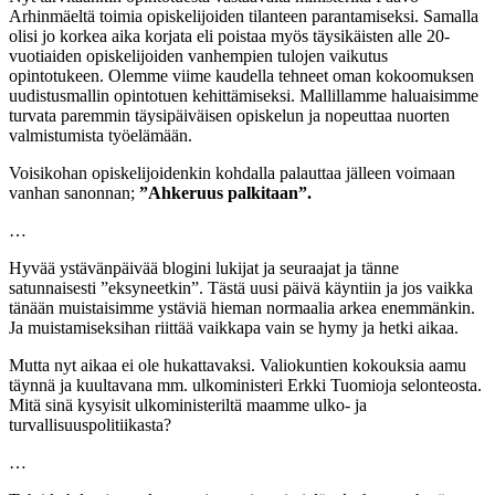
Arhinmäeltä toimia opiskelijoiden tilanteen parantamiseksi. Samalla
olisi jo korkea aika korjata eli poistaa myös täysikäisten alle 20-
vuotiaiden opiskelijoiden vanhempien tulojen vaikutus
opintotukeen. Olemme viime kaudella tehneet oman kokoomuksen
uudistusmallin opintotuen kehittämiseksi. Mallillamme haluaisimme
turvata paremmin täysipäiväisen opiskelun ja nopeuttaa nuorten
valmistumista työelämään.
Voisikohan opiskelijoidenkin kohdalla palauttaa jälleen voimaan
vanhan sanonnan;
”Ahkeruus palkitaan”.
…
Hyvää ystävänpäivää blogini lukijat ja seuraajat ja tänne
satunnaisesti ”eksyneetkin”. Tästä uusi päivä käyntiin ja jos vaikka
tänään muistaisimme ystäviä hieman normaalia arkea enemmänkin.
Ja muistamiseksihan riittää vaikkapa vain se hymy ja hetki aikaa.
Mutta nyt aikaa ei ole hukattavaksi. Valiokuntien kokouksia aamu
täynnä ja kuultavana mm. ulkoministeri Erkki Tuomioja selonteosta.
Mitä sinä kysyisit ulkoministeriltä maamme ulko- ja
turvallisuuspolitiikasta?
…