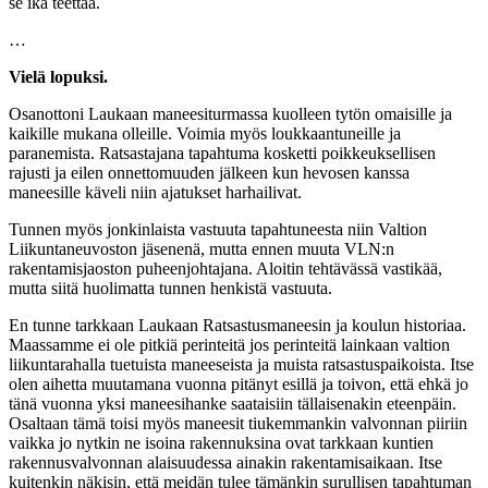
se ikä teettää.
…
Vielä lopuksi.
Osanottoni Laukaan maneesiturmassa kuolleen tytön omaisille ja
kaikille mukana olleille. Voimia myös loukkaantuneille ja
paranemista. Ratsastajana tapahtuma kosketti poikkeuksellisen
rajusti ja eilen onnettomuuden jälkeen kun hevosen kanssa
maneesille käveli niin ajatukset harhailivat.
Tunnen myös jonkinlaista vastuuta tapahtuneesta niin Valtion
Liikuntaneuvoston jäsenenä, mutta ennen muuta VLN:n
rakentamisjaoston puheenjohtajana. Aloitin tehtävässä vastikää,
mutta siitä huolimatta tunnen henkistä vastuuta.
En tunne tarkkaan Laukaan Ratsastusmaneesin ja koulun historiaa.
Maassamme ei ole pitkiä perinteitä jos perinteitä lainkaan valtion
liikuntarahalla tuetuista maneeseista ja muista ratsastuspaikoista. Itse
olen aihetta muutamana vuonna pitänyt esillä ja toivon, että ehkä jo
tänä vuonna yksi maneesihanke saataisiin tällaisenakin eteenpäin.
Osaltaan tämä toisi myös maneesit tiukemmankin valvonnan piiriin
vaikka jo nytkin ne isoina rakennuksina ovat tarkkaan kuntien
rakennusvalvonnan alaisuudessa ainakin rakentamisaikaan. Itse
kuitenkin näkisin, että meidän tulee tämänkin surullisen tapahtuman