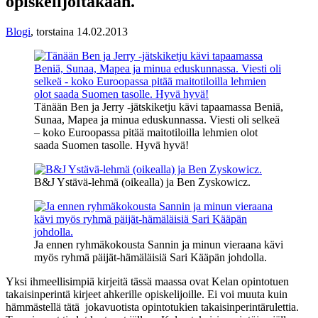
opiskelijoitakaan.
Blogi
,
torstaina 14.02.2013
Tänään Ben ja Jerry -jätskiketju kävi tapaamassa Beniä,
Sunaa, Mapea ja minua eduskunnassa. Viesti oli selkeä
– koko Euroopassa pitää maitotiloilla lehmien olot
saada Suomen tasolle. Hyvä hyvä!
B&J Ystävä-lehmä (oikealla) ja Ben Zyskowicz.
Ja ennen ryhmäkokousta Sannin ja minun vieraana kävi
myös ryhmä päijät-hämäläisiä Sari Kääpän johdolla.
Yksi ihmeellisimpiä kirjeitä tässä maassa ovat Kelan opintotuen
takaisinperintä kirjeet ahkerille opiskelijoille. Ei voi muuta kuin
hämmästellä tätä jokavuotista opintotukien takaisinperintärulettia.