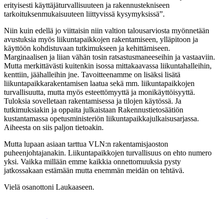
erityisesti käyttäjäturvallisuuteen ja rakennustekniseen
tarkoituksenmukaisuuteen liittyvissä kysymyksissä”.
Niin kuin edellä jo viittaisin niin valtion talousarviosta myönnetään
avustuksia myös liikuntapaikkojen rakentamiseen, ylläpitoon ja
käyttöön kohdistuvaan tutkimukseen ja kehittämiseen.
Marginaalisen ja liian vähän tosin ratsastusmaneeseihin ja vastaaviin.
Mutta merkittävästi kuitenkin isossa mittakaavassa liikuntahalleihin,
kenttiin, jäähalleihin jne. Tavoitteenamme on lisäksi lisätä
liikuntapaikkarakentamisen laatua sekä mm. liikuntapaikkojen
turvallisuutta, mutta myös esteettömyyttä ja monikäyttöisyyttä.
Tuloksia sovelletaan rakentamisessa ja tilojen käytössä. Ja
tutkimuksiakin ja oppaita julkaistaan Rakennustietosäätiön
kustantamassa opetusministeriön liikuntapaikkajulkaisusarjassa.
Aiheesta on siis paljon tietoakin.
Mutta lupaan asiaan tarttua VLN:n rakentamisjaoston
puheenjohtajanakin. Liikuntapaikkojen turvallisuus on ehto numero
yksi. Vaikka millään emme kaikkia onnettomuuksia pysty
jatkossakaan estämään mutta enemmän meidän on tehtävä.
Vielä osanottoni Laukaaseen.