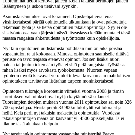
Tuoreimmat tiedot kertovat jälleen Kelan takaisinperintöjen jälleen
lisääntyneen ja uskon tietäväni syynkin.
Asumiskustannukset ovat karanneet. Opiskelijat eivät enää
yksinkertaisesti pärjää opintotuella alkuunkaan ja ovat pakotettuja
tekemään työtä ja se tietää opintotuen takaisinperintöjä. Syy ei ole
siis työnteossa vaan järjestelmässä. Itseasiassa ketään muuta ei tässä
maassa rangaista ahkeruudesta ja työnteosta kuin opiskelijoita.
Nyt kun opintotuen uudistamista pohditaan niin on aika poistaa
vapaantulon rajat kokonaan. Minusta opintotuen saamiselle riittävä
peruste on tavoiteajassa etenevät opinnot. Jos sen lisäksi nuori
haluaa tai joutuu tekemään työtä ei siitä pidä rangaista. Työstä saa
rahan lisäksi myös arvokasta työkokemusta. Nuorten vapaan
työnteon myötä kasvavat verotulot tulevat korvaamaan mahdollisen
opintotukeen tarvittavan lisärahan tarpeen moninkertaisesti.
Opintotuen tulorajoja korotettiin viimeksi vuonna 2008 ja tämän
korotuksen vaikutukset ovat nyt jo käytännössä sulaneet.
Tuoreimpien tietojen mukaan vuonna 2011 opintotukea sai noin 326
700 opiskelijaa. Heistä peräti 33 900:n tulot ylittivät tulorajat ja
heiltä Kela perii nyt takaisin maksettuja opintotukia. Vuodessa
takaisinperintöjen määrä on kasvanut yli 4500 opiskelijalla. Ja ei
tilanne tästä ainakaan helpotu.
Nyt tarvitaankin opintotuesta vastaavalta ministeriltä Paavo