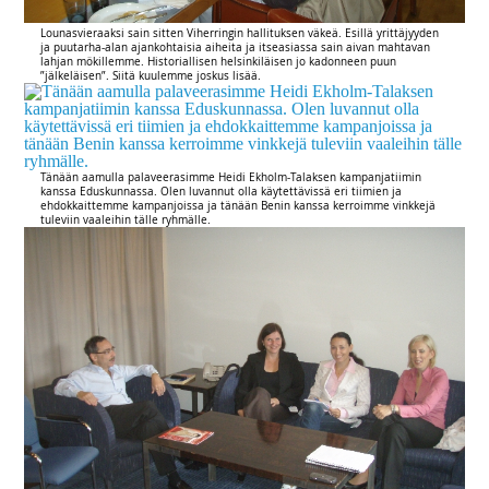
Lounasvieraaksi sain sitten Viherringin hallituksen väkeä. Esillä yrittäjyyden
ja puutarha-alan ajankohtaisia aiheita ja itseasiassa sain aivan mahtavan
lahjan mökillemme. Historiallisen helsinkiläisen jo kadonneen puun
”jälkeläisen”. Siitä kuulemme joskus lisää.
Tänään aamulla palaveerasimme Heidi Ekholm-Talaksen kampanjatiimin
kanssa Eduskunnassa. Olen luvannut olla käytettävissä eri tiimien ja
ehdokkaittemme kampanjoissa ja tänään Benin kanssa kerroimme vinkkejä
tuleviin vaaleihin tälle ryhmälle.