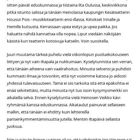
sitten päivät eduskunnassa ja tiistaina ilta Oulussa, keskiviikkona
pitkä istunto salissa ja tänään Heinolassa kaupungin Kesäteatterin
Housut Pois –musikkiteatterin ensi-illassa. Kiitokset Irinalle ja
Hemille kutsusta. Kerrassaan upea esitys ja upea paikka. Jos
haluatte nähdä kannattaa olla nopea. Liput viedään näköjään
käsistä kun teatterin kotisivuja katselin. Voin suositella.
Juuri muutama tärkeä puhelu vielä viikonlopun puoluekokouseen
liittyen ja nyt vain iltapala ja nukkumaan. Kyselytunnista sen verran,
että tänään aiheena vain vaalirahoitus. Minusta selvensi ja puhdisti
kummasti ilmaa ja toivonkin, että nyt voisimme katsoa jo aidosti
yhdessä tulevaisuuteen. Tämä ei siis tarkoita sitä että epäkohtia ei
enää selvitettäisi, mutta minusta nyt tuo isoin kysymysmerkki on
aikalailla selvä. Ennen kyselytuntia vielä Heinosen Veikko kävi
ryhmänsä kanssa eduskunnassa. Aikataulut painuivat sellaiseen
malliin, että tänään ei ehditty kuin lehtereillä
parisenkymmentäminuuttia jutella. Mentiin iltapäivä sellaista
juoksua.
Niin ja päivän iloinen uutinen oli se, että vihdoinkin Iiro Viinanen sai