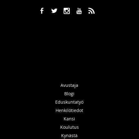
b
a
x
r
,
Avustaja
Blogi
Eduskuntatyö
Henkilötiedot
Kansi
Koulutus
Kynästä