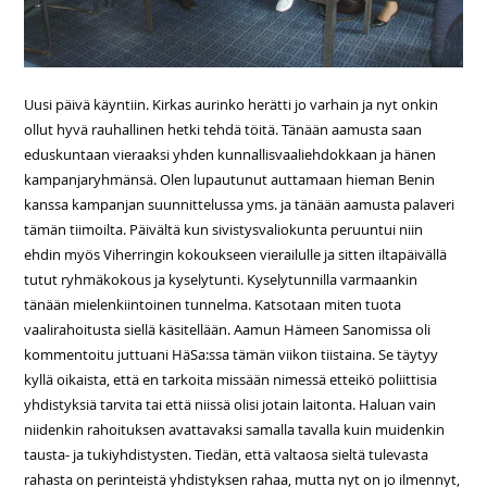
Uusi päivä käyntiin. Kirkas aurinko herätti jo varhain ja nyt onkin
ollut hyvä rauhallinen hetki tehdä töitä. Tänään aamusta saan
eduskuntaan vieraaksi yhden kunnallisvaaliehdokkaan ja hänen
kampanjaryhmänsä. Olen lupautunut auttamaan hieman Benin
kanssa kampanjan suunnittelussa yms. ja tänään aamusta palaveri
tämän tiimoilta. Päivältä kun sivistysvaliokunta peruuntui niin
ehdin myös Viherringin kokoukseen vierailulle ja sitten iltapäivällä
tutut ryhmäkokous ja kyselytunti. Kyselytunnilla varmaankin
tänään mielenkiintoinen tunnelma. Katsotaan miten tuota
vaalirahoitusta siellä käsitellään. Aamun Hämeen Sanomissa oli
kommentoitu juttuani HäSa:ssa tämän viikon tiistaina. Se täytyy
kyllä oikaista, että en tarkoita missään nimessä etteikö poliittisia
yhdistyksiä tarvita tai että niissä olisi jotain laitonta. Haluan vain
niidenkin rahoituksen avattavaksi samalla tavalla kuin muidenkin
tausta- ja tukiyhdistysten. Tiedän, että valtaosa sieltä tulevasta
rahasta on perinteistä yhdistyksen rahaa, mutta nyt on jo ilmennyt,