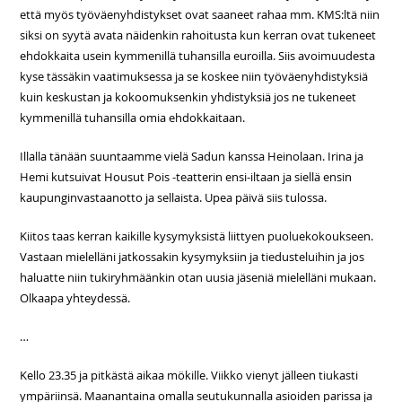
että myös työväenyhdistykset ovat saaneet rahaa mm. KMS:ltä niin
siksi on syytä avata näidenkin rahoitusta kun kerran ovat tukeneet
ehdokkaita usein kymmenillä tuhansilla euroilla. Siis avoimuudesta
kyse tässäkin vaatimuksessa ja se koskee niin työväenyhdistyksiä
kuin keskustan ja kokoomuksenkin yhdistyksiä jos ne tukeneet
kymmenillä tuhansilla omia ehdokkaitaan.
Illalla tänään suuntaamme vielä Sadun kanssa Heinolaan. Irina ja
Hemi kutsuivat Housut Pois -teatterin ensi-iltaan ja siellä ensin
kaupunginvastaanotto ja sellaista. Upea päivä siis tulossa.
Kiitos taas kerran kaikille kysymyksistä liittyen puoluekokoukseen.
Vastaan mielelläni jatkossakin kysymyksiin ja tiedusteluihin ja jos
haluatte niin tukiryhmäänkin otan uusia jäseniä mielelläni mukaan.
Olkaapa yhteydessä.
…
Kello 23.35 ja pitkästä aikaa mökille. Viikko vienyt jälleen tiukasti
ympäriinsä. Maanantaina omalla seutukunnalla asioiden parissa ja