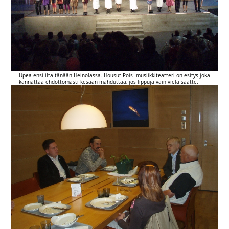
Upea ensi-ilta tänään Heinolassa. Housut Pois -musiikkiteatteri on esitys joka
kannattaa ehdottomasti kesään mahduttaa, jos lippuja vain vielä saatte.