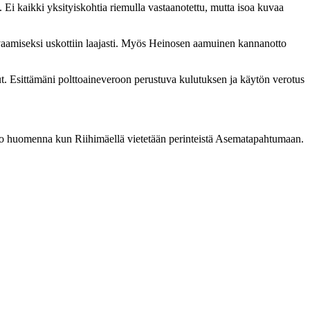
ä. Ei kaikki yksityiskohtia riemulla vastaanotettu, mutta isoa kuvaa
vaamiseksi uskottiin laajasti. Myös Heinosen aamuinen kannanotto
lut. Esittämäni polttoaineveroon perustuva kulutuksen ja käytön verotus
n jo huomenna kun Riihimäellä vietetään perinteistä Asematapahtumaan.