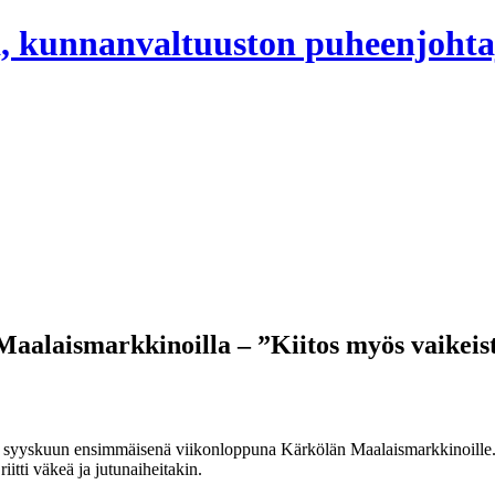
, kunnanvaltuuston puheenjohta
aalaismarkkinoilla – ”Kiitos myös vaikeist
 syyskuun ensimmäisenä viikonloppuna Kärkölän Maalaismarkkinoille
tti väkeä ja jutunaiheitakin.