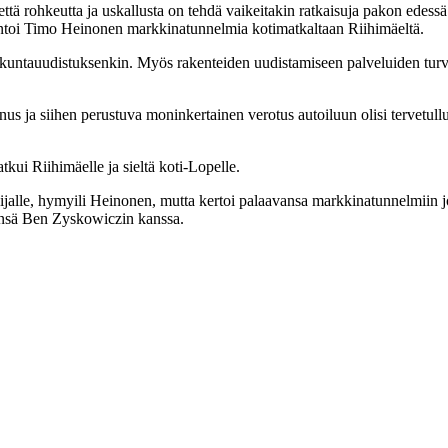
, että rohkeutta ja uskallusta on tehdä vaikeitakin ratkaisuja pakon edess
mmentoi Timo Heinonen markkinatunnelmia kotimatkaltaan Riihimäeltä.
ja kuntauudistuksenkin. Myös rakenteiden uudistamiseen palveluiden tur
nnus ja siihen perustuva moninkertainen verotus autoiluun olisi tervetul
ui Riihimäelle ja sieltä koti-Lopelle.
usijalle, hymyili Heinonen, mutta kertoi palaavansa markkinatunnelmii
änsä Ben Zyskowiczin kanssa.