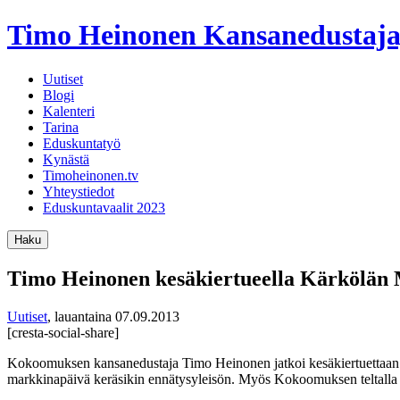
Timo Heinonen
Kansanedustaja
Uutiset
Blogi
Kalenteri
Tarina
Eduskuntatyö
Kynästä
Timoheinonen.tv
Yhteystiedot
Eduskuntavaalit 2023
Haku
Timo Heinonen kesäkiertueella Kärkölän M
Uutiset
,
lauantaina 07.09.2013
[cresta-social-share]
Kokoomuksen kansanedustaja Timo Heinonen jatkoi kesäkiertuettaan
markkinapäivä keräsikin ennätysyleisön. Myös Kokoomuksen teltalla rii