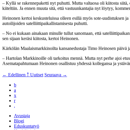
– Kyllä se rakennepaketti nyt puhutti. Mutta valtaosa oli kiitosta siitä
kiiteltiin. Ja ennen muuta sitä, että vastuunkantajia nyt löytyy, ko
Heinonen kertoi keskusteluissa olleen esillä myös sote-uudistuksen 
autoilijoiden satelliittipaikallistamisesta puhutti.
– No ei kukaan ainakaan minulle tullut sanomaan, että satelliittipaika
sen sijaan keräsi kiitosta, kertoi Heinonen.
Kärkölän Maalaismarkkinoilta kansanedustaja Timo Heinosen päivä jatk
– Hartolan Markkinoille oli tarkoitus mennä. Mutta nyt perhe ajoi et
Asematapahtumaan Heinonen osallistuu yhdessä kollegansa ja ystäv
← Edellinen
￪ Uutiset
Seuraava →
b
a
x
r
,
Avustaja
Blogi
Eduskuntatyö