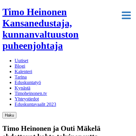
Timo Heinonen
Kansanedustaja,
kunnanvaltuuston
puheenjohtaja
Uutiset
Blogi
Kalenteri
Tarina
Eduskuntatyö
Kynästä
Timoheinonen.tv
Yhteystiedot
Eduskuntavaalit 2023
Haku
Timo Heinonen ja Outi Mäkelä