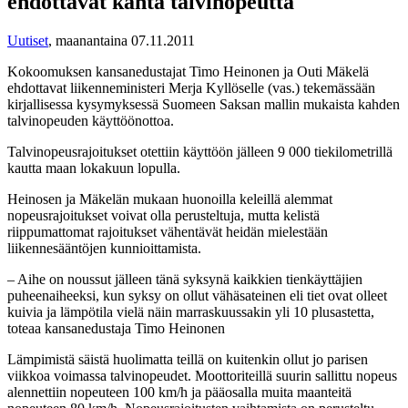
ehdottavat kahta talvinopeutta
Uutiset
,
maanantaina 07.11.2011
Kokoomuksen kansanedustajat Timo Heinonen ja Outi Mäkelä
ehdottavat liikenneministeri Merja Kyllöselle (vas.) tekemässään
kirjallisessa kysymyksessä Suomeen Saksan mallin mukaista kahden
talvinopeuden käyttöönottoa.
Talvinopeusrajoitukset otettiin käyttöön jälleen 9 000 tiekilometrillä
kautta maan lokakuun lopulla.
Heinosen ja Mäkelän mukaan huonoilla keleillä alemmat
nopeusrajoitukset voivat olla perusteltuja, mutta kelistä
riippumattomat rajoitukset vähentävät heidän mielestään
liikennesääntöjen kunnioittamista.
– Aihe on noussut jälleen tänä syksynä kaikkien tienkäyttäjien
puheenaiheeksi, kun syksy on ollut vähäsateinen eli tiet ovat olleet
kuivia ja lämpötila vielä näin marraskuussakin yli 10 plusastetta,
toteaa kansanedustaja Timo Heinonen
Lämpimistä säistä huolimatta teillä on kuitenkin ollut jo parisen
viikkoa voimassa talvinopeudet. Moottoriteillä suurin sallittu nopeus
alennettiin nopeuteen 100 km/h ja pääosalla muita maanteitä