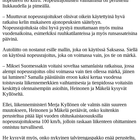
nopeuteen 80 km/h. Nopeusrajoitusten vaihtamista on perusteltu
liukkaudella ja pimeällä.
– Muuttuvat nopeusrajoitukset olisivat oikein käytettyinä hyvä
ratkaisu kelin mukaiseen ajonopeuksien säätelyyn.
Nopeusrajoituksia olisi hyvä pystyä muuttamaan myös muina
vuodenaikoina, esimerkiksi ruuhkatilanteissa ja myös runsassateisina
päivinä.
Autoliitto on nostanut esille mallin, joka on käytössä Saksassa. Siellä
on käytössä nopeusrajoitus, joka on voimassa vain, jos tie on märkä.
– Miksei Suomessakin voitaisi soveltaa samanlaista ratkaisua, jossa
alempi nopeusrajoitus olisi voimassa vain tien ollessa märkä, jäinen
tai luminen? Samalla päästäisiin eroon kaksi kertaa vuodessa
toistuvasta liikennemerkkien vaihtamisesta ja tienpidossa voitaisiin
keskittyä olennaisempiin asioihin, Heinonen ja Mäkelä kysyvät
Kyllöseltä.
Ellei, liikenneministeri Merja Kyllönen ole valmis näin suureen
muutokseen, Heinonen ja Mäkelä peräävät, onko kuitenkin
perusteltua pitää läpi vuoden ohituskaistaosuuksilla
nopeusrajoituksena 100 km/h, jolloin raskaan liikenteen ohittaminen
onnistuu turvallisesti.
He kysyvät myös, onko nykyinen talvirengaspakko enää perusteltu,