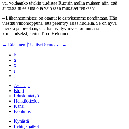
vai voidaanko tätäkin uudistaa Ruotsin mallin mukaan niin, että
autoissa tulee aina olla vain sään mukaiset renkaat?
– Liikenneministeri on ottanut jo esityksemme pohdintaan. Hän
viestitti viikonloppuna, että perehtyy asiaa huolella. Se on hyvä
merkki ja toivotaan, että hän ryhtyy myös toimiin asian
korjaamiseksi, kertoi Timo Heinonen.
← Edellinen
￪ Uutiset
Seuraava →
b
a
x
r
,
Avustaja
Blogi
Eduskuntatyö
Henkilötiedot
Kansi
Koulutus
Kynästä
Lehti ja jatkot