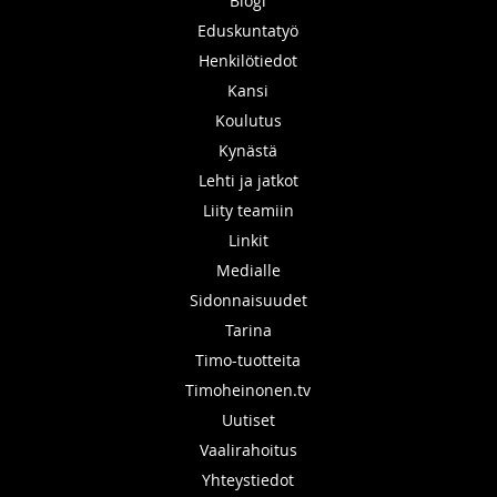
Blogi
Eduskuntatyö
Henkilötiedot
Kansi
Koulutus
Kynästä
Lehti ja jatkot
Liity teamiin
Linkit
Medialle
Sidonnaisuudet
Tarina
Timo-tuotteita
Timoheinonen.tv
Uutiset
Vaalirahoitus
Yhteystiedot