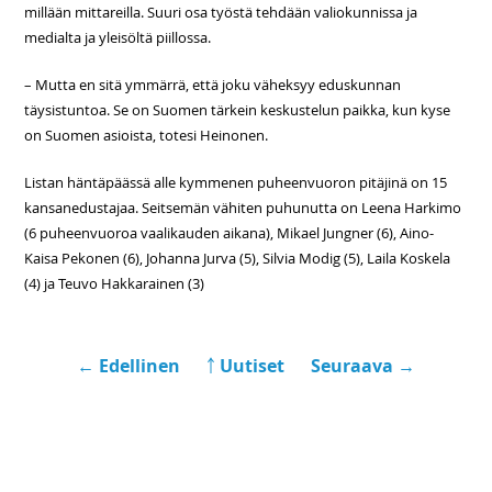
millään mittareilla. Suuri osa työstä tehdään valiokunnissa ja
medialta ja yleisöltä piillossa.
– Mutta en sitä ymmärrä, että joku väheksyy eduskunnan
täysistuntoa. Se on Suomen tärkein keskustelun paikka, kun kyse
on Suomen asioista, totesi Heinonen.
Listan häntäpäässä alle kymmenen puheenvuoron pitäjinä on 15
kansanedustajaa. Seitsemän vähiten puhunutta on Leena Harkimo
(6 puheenvuoroa vaalikauden aikana), Mikael Jungner (6), Aino-
Kaisa Pekonen (6), Johanna Jurva (5), Silvia Modig (5), Laila Koskela
(4) ja Teuvo Hakkarainen (3)
← Edellinen
￪ Uutiset
Seuraava →