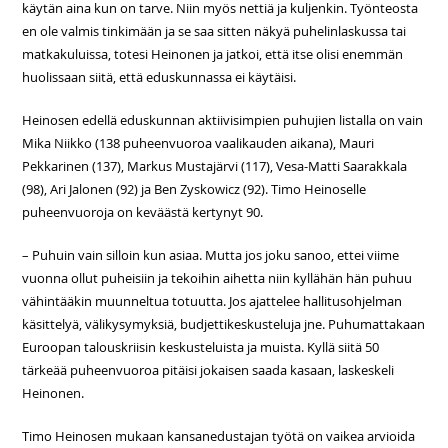
käytän aina kun on tarve. Niin myös nettiä ja kuljenkin. Työnteosta
en ole valmis tinkimään ja se saa sitten näkyä puhelinlaskussa tai
matkakuluissa, totesi Heinonen ja jatkoi, että itse olisi enemmän
huolissaan siitä, että eduskunnassa ei käytäisi.
Heinosen edellä eduskunnan aktiivisimpien puhujien listalla on vain
Mika Niikko (138 puheenvuoroa vaalikauden aikana), Mauri
Pekkarinen (137), Markus Mustajärvi (117), Vesa-Matti Saarakkala
(98), Ari Jalonen (92) ja Ben Zyskowicz (92). Timo Heinoselle
puheenvuoroja on keväästä kertynyt 90.
– Puhuin vain silloin kun asiaa. Mutta jos joku sanoo, ettei viime
vuonna ollut puheisiin ja tekoihin aihetta niin kyllähän hän puhuu
vähintääkin muunneltua totuutta. Jos ajattelee hallitusohjelman
käsittelyä, välikysymyksiä, budjettikeskusteluja jne. Puhumattakaan
Euroopan talouskriisin keskusteluista ja muista. Kyllä siitä 50
tärkeää puheenvuoroa pitäisi jokaisen saada kasaan, laskeskeli
Heinonen.
Timo Heinosen mukaan kansanedustajan työtä on vaikea arvioida