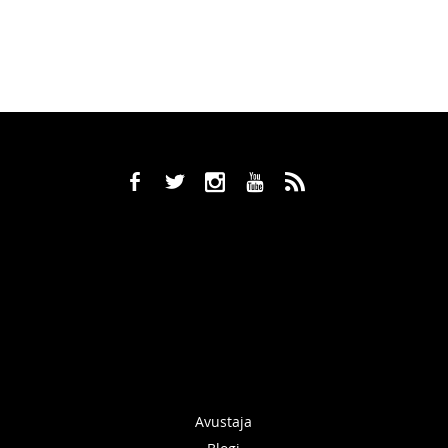
b
a
x
r
,
Avustaja