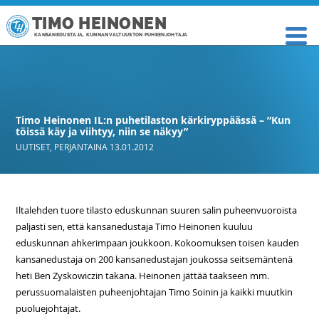
TIMO HEINONEN
KANSANEDUSTAJA, KUNNANVALTUUSTON PUHEENJOHTAJA
Timo Heinonen IL:n puhetilaston kärkiryppäässä – ”Kun
töissä käy ja viihtyy, niin se näkyy”
UUTISET
,
PERJANTAINA 13.01.2012
Iltalehden tuore tilasto eduskunnan suuren salin puheenvuoroista
paljasti sen, että kansanedustaja Timo Heinonen kuuluu
eduskunnan ahkerimpaan joukkoon. Kokoomuksen toisen kauden
kansanedustaja on 200 kansanedustajan joukossa seitsemäntenä
heti Ben Zyskowiczin takana. Heinonen jättää taakseen mm.
perussuomalaisten puheenjohtajan Timo Soinin ja kaikki muutkin
puoluejohtajat.