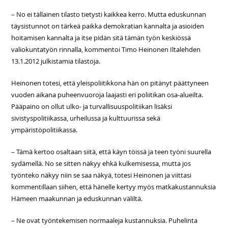
– No ei tällainen tilasto tietysti kaikkea kerro. Mutta eduskunnan
täysistunnot on tärkeä paikka demokratian kannalta ja asioiden
hoitamisen kannalta ja itse pidän sitä tämän työn keskiössä
valiokuntatyön rinnalla, kommentoi Timo Heinonen Iltalehden
13.1.2012 julkistamia tilastoja.
Heinonen totesi, että yleispoliitikkona hän on pitänyt päättyneen
vuoden aikana puheenvuoroja laajasti eri poliitikan osa-alueilta.
Pääpaino on ollut ulko- ja turvallisuuspolitiikan lisäksi
sivistyspolitiikassa, urheilussa ja kulttuurissa sekä
ympäristöpolitiikassa.
– Tämä kertoo osaltaan siitä, että käyn töissä ja teen työni suurella
sydämellä. No se sitten näkyy ehkä kulkemisessa, mutta jos
työnteko näkyy niin se saa näkyä, totesi Heinonen ja viittasi
kommentillaan siihen, että hänelle kertyy myös matkakustannuksia
Hämeen maakunnan ja eduskunnan väliltä.
– Ne ovat työntekemisen normaaleja kustannuksia. Puhelinta