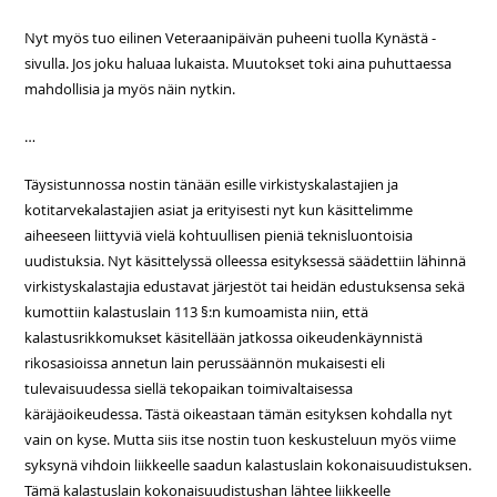
Nyt myös tuo eilinen Veteraanipäivän puheeni tuolla Kynästä -
sivulla. Jos joku haluaa lukaista. Muutokset toki aina puhuttaessa
mahdollisia ja myös näin nytkin.
…
Täysistunnossa nostin tänään esille virkistyskalastajien ja
kotitarvekalastajien asiat ja erityisesti nyt kun käsittelimme
aiheeseen liittyviä vielä kohtuullisen pieniä teknisluontoisia
uudistuksia. Nyt käsittelyssä olleessa esityksessä säädettiin lähinnä
virkistyskalastajia edustavat järjestöt tai heidän edustuksensa sekä
kumottiin kalastuslain 113 §:n kumoamista niin, että
kalastusrikkomukset käsitellään jatkossa oikeudenkäynnistä
rikosasioissa annetun lain perussäännön mukaisesti eli
tulevaisuudessa siellä tekopaikan toimivaltaisessa
käräjäoikeudessa. Tästä oikeastaan tämän esityksen kohdalla nyt
vain on kyse. Mutta siis itse nostin tuon keskusteluun myös viime
syksynä vihdoin liikkeelle saadun kalastuslain kokonaisuudistuksen.
Tämä kalastuslain kokonaisuudistushan lähtee liikkeelle