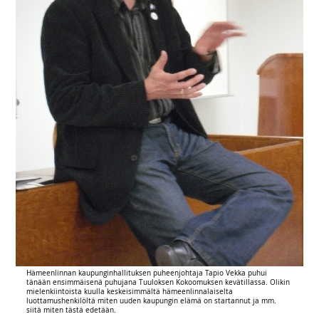
Hämeenlinnan kaupunginhallituksen puheenjohtaja Tapio Vekka puhui
tänään ensimmäisenä puhujana Tuuloksen Kokoomuksen kevätillassa. Olikin
mielenkiintoista kuulla keskeisimmältä hämeenlinnalaiselta
luottamushenkilöltä miten uuden kaupungin elämä on startannut ja mm.
siitä miten tästä edetään.