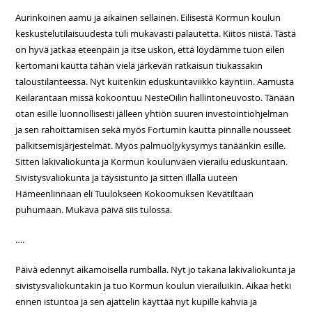
Aurinkoinen aamu ja aikainen sellainen. Eilisestä Kormun koulun
keskustelutilaisuudesta tuli mukavasti palautetta. Kiitos niistä. Tästä
on hyvä jatkaa eteenpäin ja itse uskon, että löydämme tuon eilen
kertomani kautta tähän vielä järkevän ratkaisun tiukassakin
taloustilanteessa. Nyt kuitenkin eduskuntaviikko käyntiin. Aamusta
Keilarantaan missä kokoontuu NesteOilin hallintoneuvosto. Tänään
otan esille luonnollisesti jälleen yhtiön suuren investointiohjelman
ja sen rahoittamisen sekä myös Fortumin kautta pinnalle nousseet
palkitsemisjärjestelmät. Myös palmuöljykysymys tänäänkin esille.
Sitten lakivaliokunta ja Kormun koulunväen vierailu eduskuntaan.
Sivistysvaliokunta ja täysistunto ja sitten illalla uuteen
Hämeenlinnaan eli Tuulokseen Kokoomuksen Kevätiltaan
puhumaan. Mukava päivä siis tulossa.
….
Päivä edennyt aikamoisella rumballa. Nyt jo takana lakivaliokunta ja
sivistysvaliokuntakin ja tuo Kormun koulun vierailuikin. Aikaa hetki
ennen istuntoa ja sen ajattelin käyttää nyt kupille kahvia ja