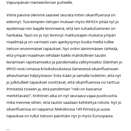
Vapunpäivän Hämeenlinnan puheelle.
Viime päivinä olemme saaneet seurata miten sikainfluenssa on
edennyt. Tuoreimpien tietojen mukaan myös WHO:n pitää nyt jo
epidemiaa niin laajalle levinneenä, että sen tuhaduttaminen on
hankalaa. Tauti on jo nyt levinnyt matkustajien mukana ympäri
maailmaa ja on varmasti vain ajankysymys koska meiltä tullee
tietoon ensimmäiset tapaukset. Nyt onkin äärimmäisen tärkeää,
että ympäri maailman tehdään kaikki mahdollinen taudin
leviämisen rajoittamiseksi ja pandemialta välttymiseksi. Eilenhän jo
WHO nosti omassa kriisikokouksessa Genevessä sikainfluenssan
aiheuttaman hälytystason 3:sta 4:ään ja samalla todettiin, että nyt
jo julkitulleet tapaukset osoittavat, että sikainfluenssa voi tarttua
ihmisestä toiseen ja, että pandemian ”riski on kasvanut
merkittävästi”. Kriittinen aika on nyt seuraava vajaa puolivuotta
mikä mennee siihen, että tautiin saadaan kehitettyä rokote. Nyt jo
sikainfluenssa on tappanut Meksikossa 149 ihmistä ja uusia
tapauksia on tullut tietoon päivittäin nyt jo myös Euroopasta.
…