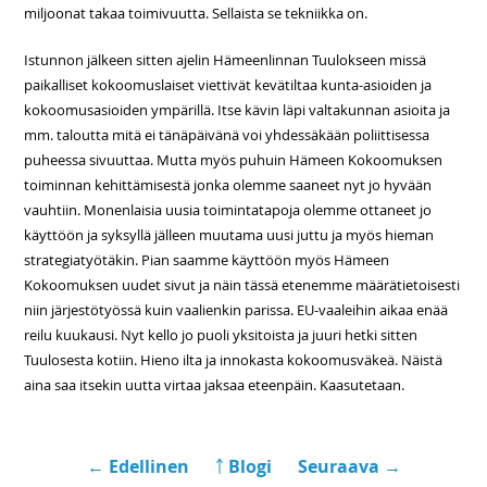
miljoonat takaa toimivuutta. Sellaista se tekniikka on.
Istunnon jälkeen sitten ajelin Hämeenlinnan Tuulokseen missä
paikalliset kokoomuslaiset viettivät kevätiltaa kunta-asioiden ja
kokoomusasioiden ympärillä. Itse kävin läpi valtakunnan asioita ja
mm. taloutta mitä ei tänäpäivänä voi yhdessäkään poliittisessa
puheessa sivuuttaa. Mutta myös puhuin Hämeen Kokoomuksen
toiminnan kehittämisestä jonka olemme saaneet nyt jo hyvään
vauhtiin. Monenlaisia uusia toimintatapoja olemme ottaneet jo
käyttöön ja syksyllä jälleen muutama uusi juttu ja myös hieman
strategiatyötäkin. Pian saamme käyttöön myös Hämeen
Kokoomuksen uudet sivut ja näin tässä etenemme määrätietoisesti
niin järjestötyössä kuin vaalienkin parissa. EU-vaaleihin aikaa enää
reilu kuukausi. Nyt kello jo puoli yksitoista ja juuri hetki sitten
Tuulosesta kotiin. Hieno ilta ja innokasta kokoomusväkeä. Näistä
aina saa itsekin uutta virtaa jaksaa eteenpäin. Kaasutetaan.
← Edellinen
￪ Blogi
Seuraava →