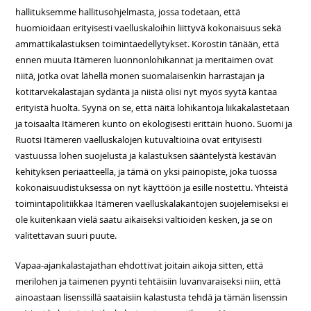
hallituksemme hallitusohjelmasta, jossa todetaan, että
huomioidaan erityisesti vaelluskaloihin liittyvä kokonaisuus sekä
ammattikalastuksen toimintaedellytykset. Korostin tänään, että
ennen muuta Itämeren luonnonlohikannat ja meritaimen ovat
niitä, jotka ovat lähellä monen suomalaisenkin harrastajan ja
kotitarvekalastajan sydäntä ja niistä olisi nyt myös syytä kantaa
erityistä huolta. Syynä on se, että näitä lohikantoja liikakalastetaan
ja toisaalta Itämeren kunto on ekologisesti erittäin huono. Suomi ja
Ruotsi Itämeren vaelluskalojen kutuvaltioina ovat erityisesti
vastuussa lohen suojelusta ja kalastuksen sääntelystä kestävän
kehityksen periaatteella, ja tämä on yksi painopiste, joka tuossa
kokonaisuudistuksessa on nyt käyttöön ja esille nostettu. Yhteistä
toimintapolitiikkaa Itämeren vaelluskalakantojen suojelemiseksi ei
ole kuitenkaan vielä saatu aikaiseksi valtioiden kesken, ja se on
valitettavan suuri puute.
Vapaa-ajankalastajathan ehdottivat joitain aikoja sitten, että
merilohen ja taimenen pyynti tehtäisiin luvanvaraiseksi niin, että
ainoastaan lisenssillä saataisiin kalastusta tehdä ja tämän lisenssin