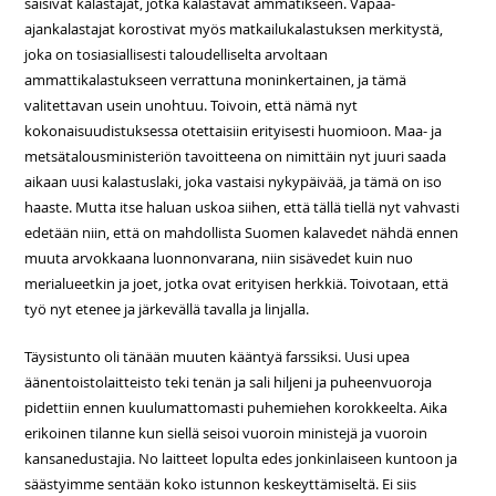
saisivat kalastajat, jotka kalastavat ammatikseen. Vapaa-
ajankalastajat korostivat myös matkailukalastuksen merkitystä,
joka on tosiasiallisesti taloudelliselta arvoltaan
ammattikalastukseen verrattuna moninkertainen, ja tämä
valitettavan usein unohtuu. Toivoin, että nämä nyt
kokonaisuudistuksessa otettaisiin erityisesti huomioon. Maa- ja
metsätalousministeriön tavoitteena on nimittäin nyt juuri saada
aikaan uusi kalastuslaki, joka vastaisi nykypäivää, ja tämä on iso
haaste. Mutta itse haluan uskoa siihen, että tällä tiellä nyt vahvasti
edetään niin, että on mahdollista Suomen kalavedet nähdä ennen
muuta arvokkaana luonnonvarana, niin sisävedet kuin nuo
merialueetkin ja joet, jotka ovat erityisen herkkiä. Toivotaan, että
työ nyt etenee ja järkevällä tavalla ja linjalla.
Täysistunto oli tänään muuten kääntyä farssiksi. Uusi upea
äänentoistolaitteisto teki tenän ja sali hiljeni ja puheenvuoroja
pidettiin ennen kuulumattomasti puhemiehen korokkeelta. Aika
erikoinen tilanne kun siellä seisoi vuoroin ministejä ja vuoroin
kansanedustajia. No laitteet lopulta edes jonkinlaiseen kuntoon ja
säästyimme sentään koko istunnon keskeyttämiseltä. Ei siis