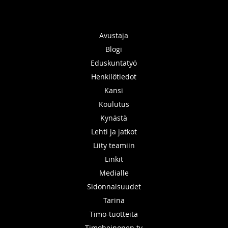
Avustaja
Blogi
Eduskuntatyö
Henkilötiedot
Kansi
Koulutus
Kynästä
Lehti ja jatkot
Liity teamiin
Linkit
Medialle
Sidonnaisuudet
Tarina
Timo-tuotteita
Timoheinonen.tv