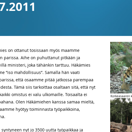
07.2011
ämies on ottanut tosissaan myös maamme
n parissa. Aihe on puhuttanut pitkään ja
illä ministeri, joka tähänkin tarttuu. Häkämies
me ”iso mahdollisuus”. Samalla hän vaati
n parissa, että osaamme pitää jatkossa parempaa
sta. Tämä siis tarkoittaa osaltaan sitä, että nyt
aikki omistus ei valu ulkomaille. Toisaalta ei
Korkeasaaren 
pahana. Olen Häkämiehen kanssa samaa mieltä,
 maamme hyötyy toiminnasta työpaikkoina,
na.
 syntyneen nyt jo 3500 uutta työpaikkaa ja