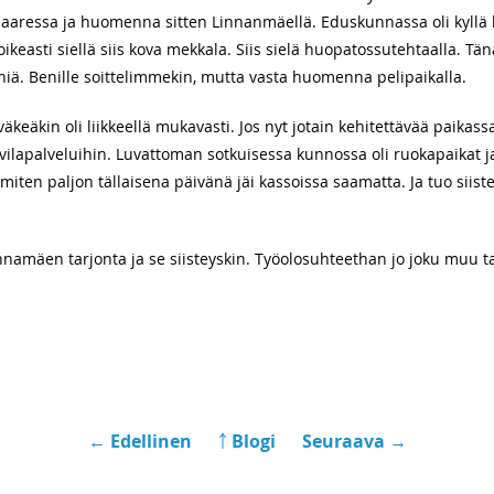
aressa ja huomenna sitten Linnanmäellä. Eduskunnassa oli kyllä 
asti siellä siis kova mekkala. Siis sielä huopatossutehtaalla. Tänään
niä. Benille soittelimmekin, mutta vasta huomenna pelipaikalla.
väkeäkin oli liikkeellä mukavasti. Jos nyt jotain kehitettävää paikass
apalveluihin. Luvattoman sotkuisessa kunnossa oli ruokapaikat ja ni
iten paljon tällaisena päivänä jäi kassoissa saamatta. Ja tuo siistey
namäen tarjonta ja se siisteyskin. Työolosuhteethan jo joku muu ta
← Edellinen
￪ Blogi
Seuraava →