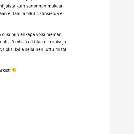
hiljaista kuin sanonnan mukaan
 ei talolla ollut ristinsielua ei
a olisi niin ehkäpä voisi hieman
issä missä oli tilaa oli ruoka ja
s olisi kyllä sellainen juttu mistä
rkisti