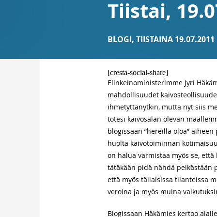
Tiistai, 19.
BLOGI
,
TIISTAINA 19.07.2011
[cresta-social-share]
Elinkeinoministerimme Jyri Häk
mahdollisuudet kaivosteollisuude
ihmetyttänytkin, mutta nyt siis me
totesi kaivosalan olevan maallem
blogissaan ”hereillä oloa” aihee
huolta kaivotoiminnan kotimaisuude
on halua varmistaa myös se, että k
tätäkään pidä nähdä pelkästään 
että myös tällaisissa tilanteissa
veroina ja myös muina vaikutuksi
Blogissaan Häkämies kertoo alalle