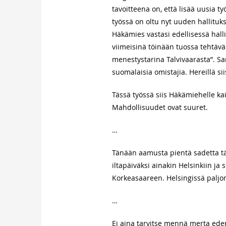
tavoitteena on, että lisää uusia t
työssä on oltu nyt uuden hallituks
Häkämies vastasi edellisessä hal
viimeisinä töinään tuossa tehtävä
menestystarina Talvivaarasta”. Sa
suomalaisia omistajia. Hereillä s
Tässä työssä siis Häkämiehelle kai
Mahdollisuudet ovat suuret.
…
Tänään aamusta pientä sadetta tää
iltapäiväksi ainakin Helsinkiin j
Korkeasaareen. Helsingissä paljo
…
Ei aina tarvitse mennä merta ede