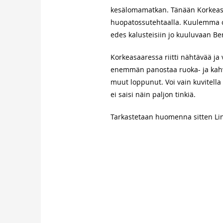
kesälomamatkan. Tänään Korkeasa
huopatossutehtaalla. Kuulemma oike
edes kalusteisiin jo kuuluvaan Be
Korkeasaaressa riitti nähtävää ja 
enemmän panostaa ruoka- ja kahvil
muut loppunut. Voi vain kuvitella m
ei saisi näin paljon tinkiä.
Tarkastetaan huomenna sitten Lin