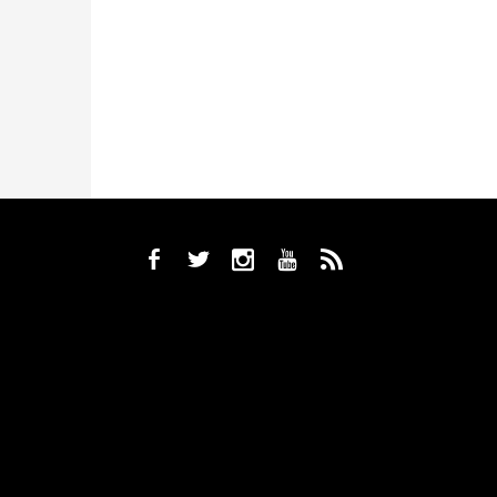
b
a
x
r
,