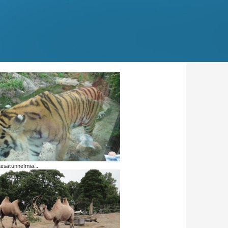
kesätunnelmia…