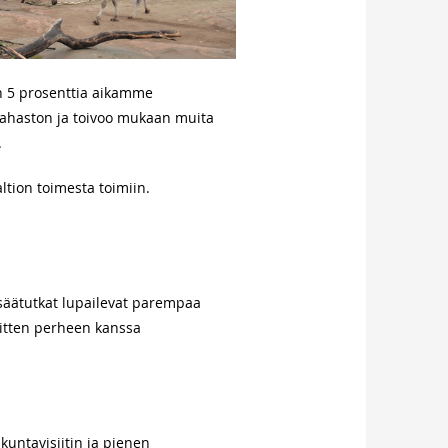
an 5 prosenttia aikamme
srahaston ja toivoo mukaan muita
.
altion toimesta toimiin.
 säätutkat lupailevat parempaa
sitten perheen kanssa
untavisiitin ja pienen