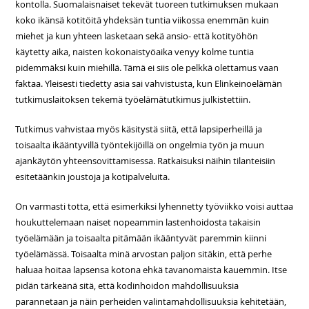
kontolla. Suomalaisnaiset tekevät tuoreen tutkimuksen mukaan
koko ikänsä kotitöitä yhdeksän tuntia viikossa enemmän kuin
miehet ja kun yhteen lasketaan sekä ansio- että kotityöhön
käytetty aika, naisten kokonaistyöaika venyy kolme tuntia
pidemmäksi kuin miehillä. Tämä ei siis ole pelkkä olettamus vaan
faktaa. Yleisesti tiedetty asia sai vahvistusta, kun Elinkeinoelämän
tutkimuslaitoksen tekemä työelämätutkimus julkistettiin.
Tutkimus vahvistaa myös käsitystä siitä, että lapsiperheillä ja
toisaalta ikääntyvillä työntekijöillä on ongelmia työn ja muun
ajankäytön yhteensovittamisessa. Ratkaisuksi näihin tilanteisiin
esitetäänkin joustoja ja kotipalveluita.
On varmasti totta, että esimerkiksi lyhennetty työviikko voisi auttaa
houkuttelemaan naiset nopeammin lastenhoidosta takaisin
työelämään ja toisaalta pitämään ikääntyvät paremmin kiinni
työelämässä. Toisaalta minä arvostan paljon sitäkin, että perhe
haluaa hoitaa lapsensa kotona ehkä tavanomaista kauemmin. Itse
pidän tärkeänä sitä, että kodinhoidon mahdollisuuksia
parannetaan ja näin perheiden valintamahdollisuuksia kehitetään,