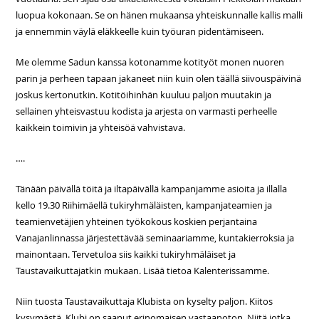
luopua kokonaan. Se on hänen mukaansa yhteiskunnalle kallis malli
ja ennemmin väylä eläkkeelle kuin työuran pidentämiseen.
Me olemme Sadun kanssa kotonamme kotityöt monen nuoren
parin ja perheen tapaan jakaneet niin kuin olen täällä siivouspäivinä
joskus kertonutkin. Kotitöihinhän kuuluu paljon muutakin ja
sellainen yhteisvastuu kodista ja arjesta on varmasti perheelle
kaikkein toimivin ja yhteisöä vahvistava.
….
Tänään päivällä töitä ja iltapäivällä kampanjamme asioita ja illalla
kello 19.30 Riihimäellä tukiryhmäläisten, kampanjateamien ja
teamienvetäjien yhteinen työkokous koskien perjantaina
Vanajanlinnassa järjestettävää seminaariamme, kuntakierroksia ja
mainontaan. Tervetuloa siis kaikki tukiryhmäläiset ja
Taustavaikuttajatkin mukaan. Lisää tietoa Kalenterissamme.
Niin tuosta Taustavaikuttaja Klubista on kyselty paljon. Kiitos
kysymästä. Klubi on saanut erinomaisen vastaanoton. Niitä jotka