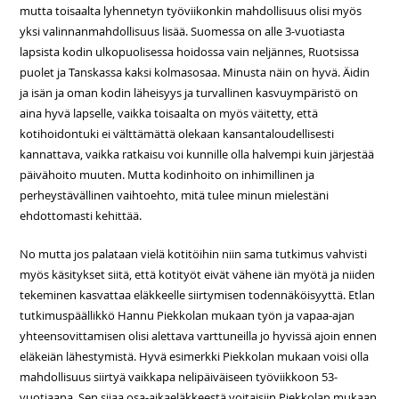
mutta toisaalta lyhennetyn työviikonkin mahdollisuus olisi myös
yksi valinnanmahdollisuus lisää. Suomessa on alle 3-vuotiasta
lapsista kodin ulkopuolisessa hoidossa vain neljännes, Ruotsissa
puolet ja Tanskassa kaksi kolmasosaa. Minusta näin on hyvä. Äidin
ja isän ja oman kodin läheisyys ja turvallinen kasvuympäristö on
aina hyvä lapselle, vaikka toisaalta on myös väitetty, että
kotihoidontuki ei välttämättä olekaan kansantaloudellisesti
kannattava, vaikka ratkaisu voi kunnille olla halvempi kuin järjestää
päivähoito muuten. Mutta kodinhoito on inhimillinen ja
perheystävällinen vaihtoehto, mitä tulee minun mielestäni
ehdottomasti kehittää.
No mutta jos palataan vielä kotitöihin niin sama tutkimus vahvisti
myös käsitykset siitä, että kotityöt eivät vähene iän myötä ja niiden
tekeminen kasvattaa eläkkeelle siirtymisen todennäköisyyttä. Etlan
tutkimuspäällikkö Hannu Piekkolan mukaan työn ja vapaa-ajan
yhteensovittamisen olisi alettava varttuneilla jo hyvissä ajoin ennen
eläkeiän lähestymistä. Hyvä esimerkki Piekkolan mukaan voisi olla
mahdollisuus siirtyä vaikkapa nelipäiväiseen työviikkoon 53-
vuotiaana. Sen sijaa osa-aikaeläkkeestä voitaisiin Piekkolan mukaan