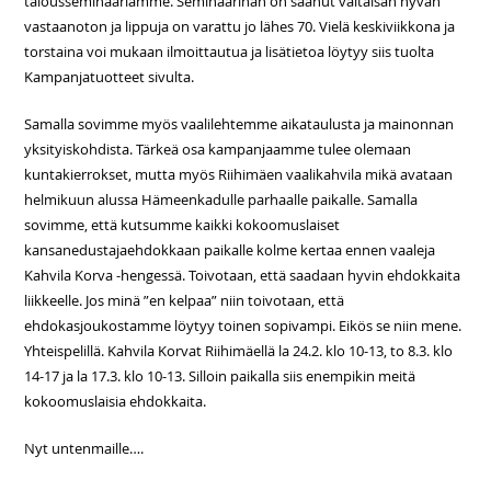
talousseminaariamme. Seminaarihan on saanut valtaisan hyvän
vastaanoton ja lippuja on varattu jo lähes 70. Vielä keskiviikkona ja
torstaina voi mukaan ilmoittautua ja lisätietoa löytyy siis tuolta
Kampanjatuotteet sivulta.
Samalla sovimme myös vaalilehtemme aikataulusta ja mainonnan
yksityiskohdista. Tärkeä osa kampanjaamme tulee olemaan
kuntakierrokset, mutta myös Riihimäen vaalikahvila mikä avataan
helmikuun alussa Hämeenkadulle parhaalle paikalle. Samalla
sovimme, että kutsumme kaikki kokoomuslaiset
kansanedustajaehdokkaan paikalle kolme kertaa ennen vaaleja
Kahvila Korva -hengessä. Toivotaan, että saadaan hyvin ehdokkaita
liikkeelle. Jos minä ”en kelpaa” niin toivotaan, että
ehdokasjoukostamme löytyy toinen sopivampi. Eikös se niin mene.
Yhteispelillä. Kahvila Korvat Riihimäellä la 24.2. klo 10-13, to 8.3. klo
14-17 ja la 17.3. klo 10-13. Silloin paikalla siis enempikin meitä
kokoomuslaisia ehdokkaita.
Nyt untenmaille….