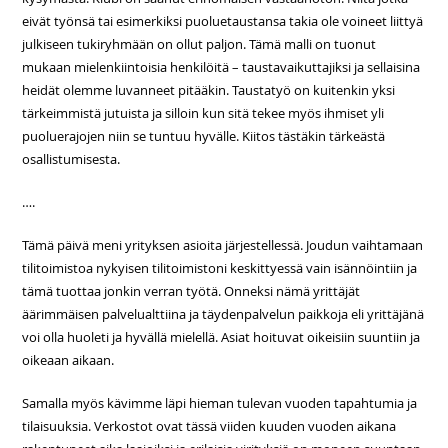
eivät työnsä tai esimerkiksi puoluetaustansa takia ole voineet liittyä
julkiseen tukiryhmään on ollut paljon. Tämä malli on tuonut
mukaan mielenkiintoisia henkilöitä – taustavaikuttajiksi ja sellaisina
heidät olemme luvanneet pitääkin. Taustatyö on kuitenkin yksi
tärkeimmistä jutuista ja silloin kun sitä tekee myös ihmiset yli
puoluerajojen niin se tuntuu hyvälle. Kiitos tästäkin tärkeästä
osallistumisesta.
….
Tämä päivä meni yrityksen asioita järjestellessä. Joudun vaihtamaan
tilitoimistoa nykyisen tilitoimistoni keskittyessä vain isännöintiin ja
tämä tuottaa jonkin verran työtä. Onneksi nämä yrittäjät
äärimmäisen palvelualttiina ja täydenpalvelun paikkoja eli yrittäjänä
voi olla huoleti ja hyvällä mielellä. Asiat hoituvat oikeisiin suuntiin ja
oikeaan aikaan.
Samalla myös kävimme läpi hieman tulevan vuoden tapahtumia ja
tilaisuuksia. Verkostot ovat tässä viiden kuuden vuoden aikana