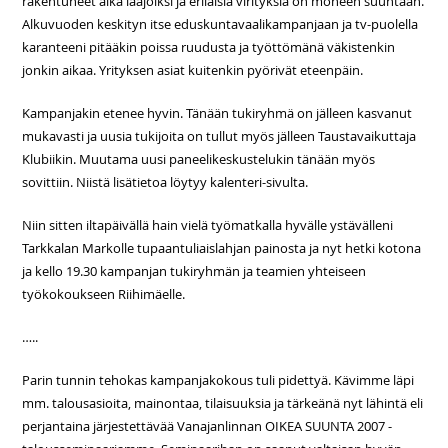
rakentuneet aika laajoiksi ja erilaisia virityksiä on moneen suuntaan.
Alkuvuoden keskityn itse eduskuntavaalikampanjaan ja tv-puolella
karanteeni pitääkin poissa ruudusta ja työttömänä väkistenkin
jonkin aikaa. Yrityksen asiat kuitenkin pyörivät eteenpäin.
Kampanjakin etenee hyvin. Tänään tukiryhmä on jälleen kasvanut
mukavasti ja uusia tukijoita on tullut myös jälleen Taustavaikuttaja
Klubiikin. Muutama uusi paneelikeskustelukin tänään myös
sovittiin. Niistä lisätietoa löytyy kalenteri-sivulta.
Niin sitten iltapäivällä hain vielä työmatkalla hyvälle ystävälleni
Tarkkalan Markolle tupaantuliaislahjan painosta ja nyt hetki kotona
ja kello 19.30 kampanjan tukiryhmän ja teamien yhteiseen
työkokoukseen Riihimäelle.
…..
Parin tunnin tehokas kampanjakokous tuli pidettyä. Kävimme läpi
mm. talousasioita, mainontaa, tilaisuuksia ja tärkeänä nyt lähintä eli
perjantaina järjestettävää Vanajanlinnan OIKEA SUUNTA 2007 -