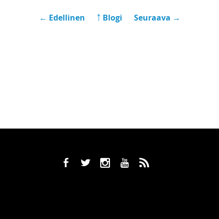
← Edellinen
￪ Blogi
Seuraava →
b
a
x
r
,