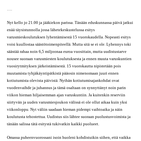
….
Nyt kello jo 21.00 ja jääkiekon parissa. Tänään eduskunnassa päivä jatkui
enää täysistunnolla jossa lähetekeskustelussa esitys
varusmieskoulutuksen lyhentämisestä 15 vuorokaudella. Nopeasti esitys
voisi kuullostaa säästötoimenpiteellä. Mutta sitä se ei ole. Lyhennys toki
säästää rahaa noin 6,5 miljoonaa euroa vuosittain, mutta uudistustarve
nousee suoraan varusmiesten koulutuksesta ja ennen muuta varuskuntien
vuosirytmityksen järkeistämisestä. 15 vuorokautta nipistetään pois
muutamista tyhjäkäyntipätkistä pääosin nimenomaan juuri ennen
kotiutumista olevista päivistä. Nythän kotiutumisajankohdat ovat
vuodenvaihde ja juhannus ja tämä osaltaan on synnyttänyt noin parin
viikon hieman hiljaisemman ajan varuskuntiin. Ja kuitenkin reserviin
siirtyvän ja uuden varusmiesjoukon välissä ei ole ollut aikaa kuin yksi
viikonloppu. Nyt väliin saadaan hieman pidempi vaihtoaika ja näin
koulutusta tehostettua. Uudistus siis lähtee suoraan puolustusvoimista ja
tänään salissa tätä esitystä tukivatkin kaikki puolueet.
Omassa puheenvuorossani isoin huoleni kohdistuikin siihen, että vaikka