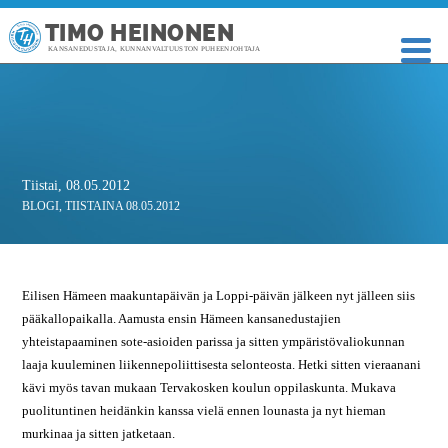
TIMO HEINONEN
KANSANEDUSTAJA, KUNNANVALTUUSTON PUHEENJOHTAJA
Tiistai, 08.05.2012
BLOGI
,
TIISTAINA 08.05.2012
Eilisen Hämeen maakuntapäivän ja Loppi-päivän jälkeen nyt jälleen siis
pääkallopaikalla. Aamusta ensin Hämeen kansanedustajien
yhteistapaaminen sote-asioiden parissa ja sitten ympäristövaliokunnan
laaja kuuleminen liikennepoliittisesta selonteosta. Hetki sitten vieraanani
kävi myös tavan mukaan Tervakosken koulun oppilaskunta. Mukava
puolituntinen heidänkin kanssa vielä ennen lounasta ja nyt hieman
murkinaa ja sitten jatketaan.