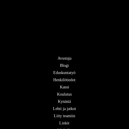
Avustaja
Blogi
Eduskuntatyö
Henkilötiedot
Kansi
Koulutus
Kynästä
Lehti ja jatkot
Liity teamiin
Linkit