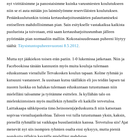
nyt virittäisimme ja panostaisimme kuinka varusmiesten koulutukseen
niin se ei auta mitään jos laiminlyömme reserviläisten koulutuksen.
Peräänkuulutunkin toimia kertausharjoitusmäärien palauttamiseksi
entiselleen mahdollisimman pian. Sain esitykselle vastakaikua kaikista
puolueista ja toivotaan, että saam kertausharjoitusrumban jälleen
pyörimään pian normaaliin malliin. Kokonaisuudessaan puheeni löytyy
täältä:
Täysistuntopuheenvuoroni 8.5.2012
.
Mutta nyt jääkiekon toisen erän pariin. 1-0 lukemissa jatketaan. Niin ja
Facebookissa tänään kannustin myös muita kouluja tulemaan
eduskuntaan vierailulle Tervakosken koulun tapaan. Kolme ryhmää jo
kutsuuni vastanneet. Ja uusitaan kutsu täälläkin eli jos teidän lapsen tai
nuoren luokka on halukas tulemaan eduskuntaan tutustumaan niin
mielelläni taloamme ja työtämme esittelen. Ja kyllähän talo on
mielenkiintoinen myös muillekin ryhmille eli kaikille tervetuloa.
Laittakaapa sähköpostia timo.heinonen(a)eduskunta.fi niin katsotaan
sopivaa vierailuajankohtaa. Taloon voi tulla tutustumaan yksin, kaksin,
pienellä ryhmällä tai vaikkapa bussilastinkin kanssa. Tervetuloa siis! Ajat
menevät nyt siis isompien ryhmien osalta ensi syksyyn, mutta pieniä
porukoita tällekin keväälle mielelläni mahdutan.