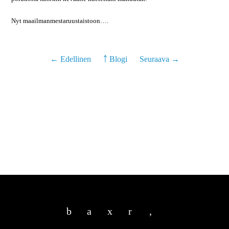
Nyt maailmanmestaruustaistoon….
← Edellinen
￪ Blogi
Seuraava →
b
a
x
r
,