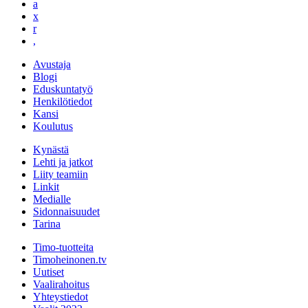
a
x
r
,
Avustaja
Blogi
Eduskuntatyö
Henkilötiedot
Kansi
Koulutus
Kynästä
Lehti ja jatkot
Liity teamiin
Linkit
Medialle
Sidonnaisuudet
Tarina
Timo-tuotteita
Timoheinonen.tv
Uutiset
Vaalirahoitus
Yhteystiedot