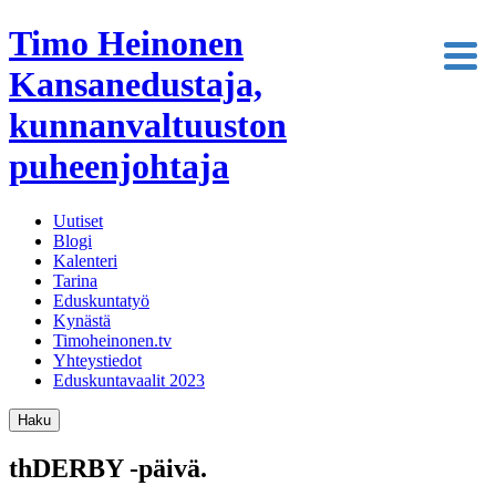
Timo Heinonen
Kansanedustaja,
kunnanvaltuuston
puheenjohtaja
Uutiset
Blogi
Kalenteri
Tarina
Eduskuntatyö
Kynästä
Timoheinonen.tv
Yhteystiedot
Eduskuntavaalit 2023
Haku
thDERBY -päivä.