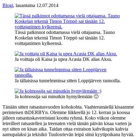
Blogi
,
lauantaina 12.07.2014
Tässä palkinnot odottamassa vielä ottajaansa. Tauno
Koskelan tekemä Timon Törppö sai tänään 12.
voittajanimen kylkeensä.
Ja voittaja oli Kaisa ja upea Acasia DK alias Aksu.
Ja tällaisissa tunnelmmissa sitten Loppijärven rannoilla.
Ja kolmossija sai minutkin hymyilemään 🙂
Tänään sitten ratsastusvuoden kohokohta. Vaahteramäellä kisaamme
perinteisen thDERBYn. Olemme liikkeellä jo 12. kerran ja koossa
jälleen ratsastuskavereistani koottu ryhmä. Koko viikon olemme
leireilleet ratsastellen ja treenaten vielä tämän päivän kisaa varten ja
nyt sitten on kisan aika. Taidan ottaa extraison kahvikupin kahvia
aamupalaksi ja tekisikö Tuulosrievän leipä siinä kyytipoikana hyvää.