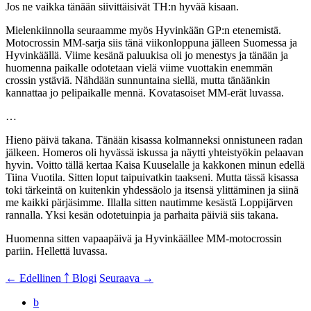
Jos ne vaikka tänään siivittäisivät TH:n hyvää kisaan.
Mielenkiinnolla seuraamme myös Hyvinkään GP:n etenemistä.
Motocrossin MM-sarja siis tänä viikonloppuna jälleen Suomessa ja
Hyvinkäällä. Viime kesänä paluukisa oli jo menestys ja tänään ja
huomenna paikalle odotetaan vielä viime vuottakin enemmän
crossin ystäviä. Nähdään sunnuntaina siellä, mutta tänäänkin
kannattaa jo pelipaikalle mennä. Kovatasoiset MM-erät luvassa.
…
Hieno päivä takana. Tänään kisassa kolmanneksi onnistuneen radan
jälkeen. Homeros oli hyvässä iskussa ja näytti yhteistyökin pelaavan
hyvin. Voitto tällä kertaa Kaisa Kuuselalle ja kakkonen minun edellä
Tiina Vuotila. Sitten loput taipuivatkin taakseni. Mutta tässä kisassa
toki tärkeintä on kuitenkin yhdessäolo ja itsensä ylittäminen ja siinä
me kaikki pärjäsimme. Illalla sitten nautimme kesästä Loppijärven
rannalla. Yksi kesän odotetuinpia ja parhaita päiviä siis takana.
Huomenna sitten vapaapäivä ja Hyvinkäällee MM-motocrossin
pariin. Hellettä luvassa.
← Edellinen
￪ Blogi
Seuraava →
b