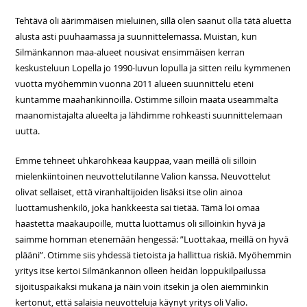
Tehtävä oli äärimmäisen mieluinen, sillä olen saanut olla tätä aluetta
alusta asti puuhaamassa ja suunnittelemassa. Muistan, kun
Silmänkannon maa-alueet nousivat ensimmäisen kerran
keskusteluun Lopella jo 1990-luvun lopulla ja sitten reilu kymmenen
vuotta myöhemmin vuonna 2011 alueen suunnittelu eteni
kuntamme maahankinnoilla. Ostimme silloin maata useammalta
maanomistajalta alueelta ja lähdimme rohkeasti suunnittelemaan
uutta.
Emme tehneet uhkarohkeaa kauppaa, vaan meillä oli silloin
mielenkiintoinen neuvottelutilanne Valion kanssa. Neuvottelut
olivat sellaiset, että viranhaltijoiden lisäksi itse olin ainoa
luottamushenkilö, joka hankkeesta sai tietää. Tämä loi omaa
haastetta maakaupoille, mutta luottamus oli silloinkin hyvä ja
saimme homman etenemään hengessä: ”Luottakaa, meillä on hyvä
plääni”. Otimme siis yhdessä tietoista ja hallittua riskiä. Myöhemmin
yritys itse kertoi Silmänkannon olleen heidän loppukilpailussa
sijoituspaikaksi mukana ja näin voin itsekin ja olen aiemminkin
kertonut, että salaisia neuvotteluja käynyt yritys oli Valio.