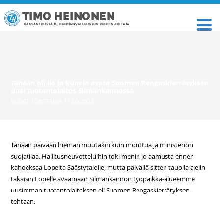
TIMO HEINONEN
KANSANEDUSTAJA, KUNNANVALTUUSTON PUHEENJOHTAJA
Tänään oli ilo ja kunnia avata Suomen Rengaskierrätyksen
uusi tuotantolaitos Silmänkannossa
BLOGI
,
TORSTAINA 11.05.2023
Tänään päivään hieman muutakin kuin monttua ja ministeriön
suojatilaa. Hallitusneuvotteluihin toki menin jo aamusta ennen
kahdeksaa Lopelta Säästytalolle, mutta päivällä sitten tauolla ajelin
takaisin Lopelle avaamaan Silmänkannon työpaikka-alueemme
uusimman tuotantolaitoksen eli Suomen Rengaskierrätyksen
tehtaan.