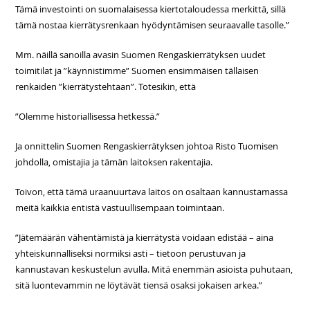
Tämä investointi on suomalaisessa kiertotaloudessa merkittä, sillä
tämä nostaa kierrätysrenkaan hyödyntämisen seuraavalle tasolle.”
Mm. näillä sanoilla avasin Suomen Rengaskierrätyksen uudet
toimitilat ja ”käynnistimme” Suomen ensimmäisen tällaisen
renkaiden ”kierrätystehtaan”. Totesikin, että
”Olemme historiallisessa hetkessä.”
Ja onnittelin Suomen Rengaskierrätyksen johtoa Risto Tuomisen
johdolla, omistajia ja tämän laitoksen rakentajia.
Toivon, että tämä uraanuurtava laitos on osaltaan kannustamassa
meitä kaikkia entistä vastuullisempaan toimintaan.
”Jätemäärän vähentämistä ja kierrätystä voidaan edistää – aina
yhteiskunnalliseksi normiksi asti – tietoon perustuvan ja
kannustavan keskustelun avulla. Mitä enemmän asioista puhutaan,
sitä luontevammin ne löytävät tiensä osaksi jokaisen arkea.”