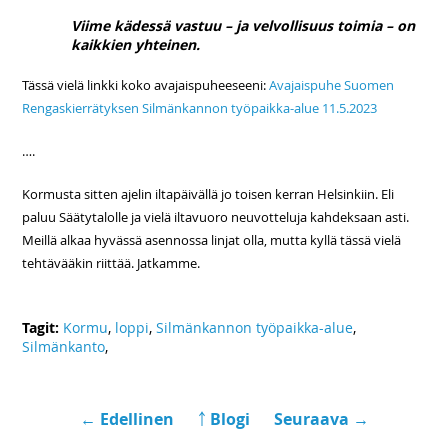
Viime kädessä vastuu – ja velvollisuus toimia – on
kaikkien yhteinen.
Tässä vielä linkki koko avajaispuheeseeni:
Avajaispuhe Suomen
Rengaskierrätyksen Silmänkannon työpaikka-alue 11.5.2023
….
Kormusta sitten ajelin iltapäivällä jo toisen kerran Helsinkiin. Eli
paluu Säätytalolle ja vielä iltavuoro neuvotteluja kahdeksaan asti.
Meillä alkaa hyvässä asennossa linjat olla, mutta kyllä tässä vielä
tehtävääkin riittää. Jatkamme.
Tagit:
Kormu
,
loppi
,
Silmänkannon työpaikka-alue
,
Silmänkanto
,
← Edellinen
￪ Blogi
Seuraava →