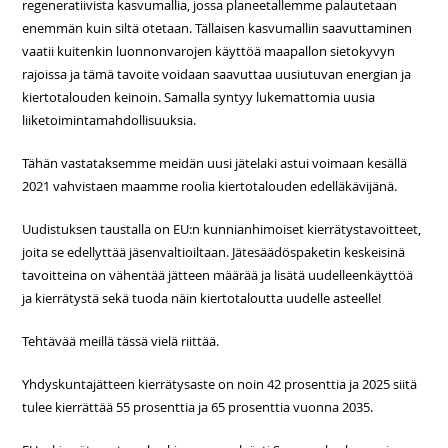
regeneratiivista kasvumallia, jossa planeetallemme palautetaan
enemmän kuin siltä otetaan. Tällaisen kasvumallin saavuttaminen
vaatii kuitenkin luonnonvarojen käyttöä maapallon sietokyvyn
rajoissa ja tämä tavoite voidaan saavuttaa uusiutuvan energian ja
kiertotalouden keinoin. Samalla syntyy lukemattomia uusia
liiketoimintamahdollisuuksia.
Tähän vastataksemme meidän uusi jätelaki astui voimaan kesällä
2021 vahvistaen maamme roolia kiertotalouden edelläkävijänä.
Uudistuksen taustalla on EU:n kunnianhimoiset kierrätystavoitteet,
joita se edellyttää jäsenvaltioiltaan. Jätesäädöspaketin keskeisinä
tavoitteina on vähentää jätteen määrää ja lisätä uudelleenkäyttöä
ja kierrätystä sekä tuoda näin kiertotaloutta uudelle asteelle!
Tehtävää meillä tässä vielä riittää.
Yhdyskuntajätteen kierrätysaste on noin 42 prosenttia ja 2025 siitä
tulee kierrättää 55 prosenttia ja 65 prosenttia vuonna 2035.