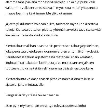
elämme tänä päivänä monesti yli varojen. Enkä nyt puhu vain
valtiomme velkaantumisesta vaan myös siitä miten yhtä ainoaa
maapalloamme käytämme. Me ylikulutamme.
Ja jotta ylikulutusta voidaan hillitä, tarvitaan myös konkreettisia
tekoja. Kiertotaloutta on pidetty yhtenä harvoista tavoista selvitä
vääjäämättömästä ekokatastrofista.
Kiertotalousmallihan haastaa siis perinteisen talousjärjestelmän,
joka perustuu oletukseen luonnonvarojen ehtymättömyydestä.
Perinteisessä talousjärjestelmässä materiaali ensin kerätään,
louhitaan tai hakataan luonnosta ja valmistetaan sen jälkeen
tuotteeksi, joka heitetään elinkaarensa päässä kaatopaikalle
Kiertotaloutta voidaan taasen pitää vastareaktiona tällaiselle
ajattelu- ja toimintatavalle.
Rengaskierrätys tässä tekee osaansa.
EU:n pyrkimyksenähän on siirtyä tulevaisuudessa kohti