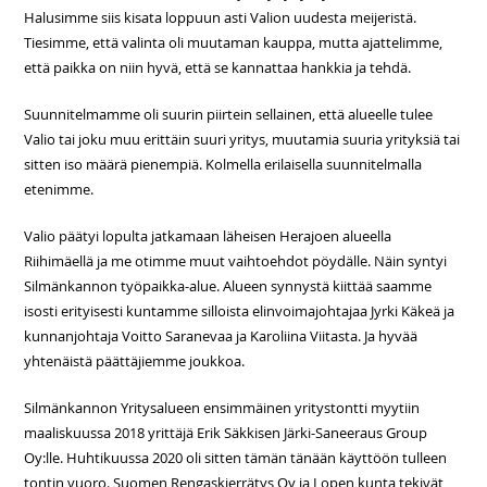
Halusimme siis kisata loppuun asti Valion uudesta meijeristä.
Tiesimme, että valinta oli muutaman kauppa, mutta ajattelimme,
että paikka on niin hyvä, että se kannattaa hankkia ja tehdä.
Suunnitelmamme oli suurin piirtein sellainen, että alueelle tulee
Valio tai joku muu erittäin suuri yritys, muutamia suuria yrityksiä tai
sitten iso määrä pienempiä. Kolmella erilaisella suunnitelmalla
etenimme.
Valio päätyi lopulta jatkamaan läheisen Herajoen alueella
Riihimäellä ja me otimme muut vaihtoehdot pöydälle. Näin syntyi
Silmänkannon työpaikka-alue. Alueen synnystä kiittää saamme
isosti erityisesti kuntamme silloista elinvoimajohtajaa Jyrki Käkeä ja
kunnanjohtaja Voitto Saranevaa ja Karoliina Viitasta. Ja hyvää
yhtenäistä päättäjiemme joukkoa.
Silmänkannon Yritysalueen ensimmäinen yritystontti myytiin
maaliskuussa 2018 yrittäjä Erik Säkkisen Järki-Saneeraus Group
Oy:lle. Huhtikuussa 2020 oli sitten tämän tänään käyttöön tulleen
tontin vuoro. Suomen Rengaskierrätys Oy ja Lopen kunta tekivät