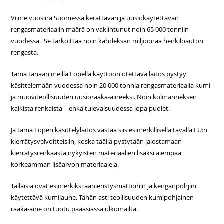
Viime vuosina Suomessa kerättävän ja uusiokäytettävän
rengasmateriaalin määrä on vakiintunut noin 65 000 tonniin
vuodessa. Se tarkoittaa noin kahdeksan miljoonaa henkilöauton
rengasta.
Tämä tänään meillä Lopella käyttöön otettava laitos pystyy
käsittelemään vuodessa noin 20 000 tonnia rengasmateriaalia kumi-
ja muoviteollisuuden uusioraaka-aineeksi. Noin kolmanneksen
kaikista renkaista – ehkä tulevaisuudessa jopa puolet.
Ja tämä Lopen käsittelylaitos vastaa siis esimerkillisellä tavalla EU:n
kierrätysvelvoitteisiin, koska täällä pystytään jalostamaan
kierrätysrenkaasta nykyisten materiaalien lisäksi aiempaa
korkeamman lisäarvon materiaaleja.
Tällaisia ovat esimerkiksi äänieristysmattoihin ja kengänpohjiin
käytettävä kumijauhe. Tähän asti teollisuuden kumipohjainen
raaka-aine on tuotu pääasiassa ulkomailta.