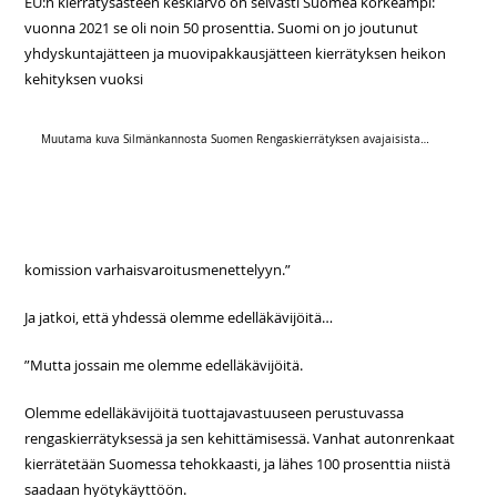
EU:n kierrätysasteen keskiarvo on selvästi Suomea korkeampi:
vuonna 2021 se oli noin 50 prosenttia. Suomi on jo joutunut
yhdyskunta­jätteen ja muovipakkausjätteen kierrätyksen heikon
kehityksen vuoksi
Muutama kuva Silmänkannosta Suomen Rengaskierrätyksen avajaisista…
komission varhaisvaroitusmenettelyyn.”
Ja jatkoi, että yhdessä olemme edelläkävijöitä…
”Mutta jossain me olemme edelläkävijöitä.
Olemme edelläkävijöitä tuottajavastuuseen perustuvassa
rengaskierrätyksessä ja sen kehittämisessä. Vanhat autonrenkaat
kierrätetään Suomessa tehokkaasti, ja lähes 100 prosenttia niistä
saadaan hyötykäyttöön.