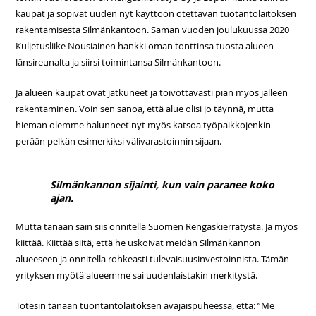
kaupat ja sopivat uuden nyt käyttöön otettavan tuotantolaitoksen
rakentamisesta Silmänkantoon. Saman vuoden joulukuussa 2020
Kuljetusliike Nousiainen hankki oman tonttinsa tuosta alueen
länsireunalta ja siirsi toimintansa Silmänkantoon.
Ja alueen kaupat ovat jatkuneet ja toivottavasti pian myös jälleen
rakentaminen. Voin sen sanoa, että alue olisi jo täynnä, mutta
hieman olemme halunneet nyt myös katsoa työpaikkojenkin
perään pelkän esimerkiksi välivarastoinnin sijaan.
Silmänkannon sijainti, kun vain paranee koko
ajan.
Mutta tänään sain siis onnitella Suomen Rengaskierrätystä. Ja myös
kiittää. Kiittää siitä, että he uskoivat meidän Silmänkannon
alueeseen ja onnitella rohkeasti tulevaisuusinvestoinnista. Tämän
yrityksen myötä alueemme sai uudenlaistakin merkitystä.
Totesin tänään tuontantolaitoksen avajaispuheessa, että: ”Me