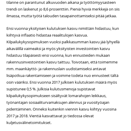
tilanne on parantunut alkuvuoden aikana ja työttömyysasteen
trendi on laskenut jo 8,6 prosenttiin. Pieniä hyviä merkkejä on siis
ilmassa, mutta työtä talouden tasapainottamiseksi pitää jatkaa.
Ensi vuonna yksityisen kulutuksen kasvu nimittäin hidastuu, kun
kiihtyvä inflaatio hidastaa reaalitulojen kasvua.
Kilpailukykysopimuksen vuoksi palkkasumman kasvu jää lyhyellä
aikavälillä vaimeaksi ja myös yksityisten investointien kasvu
hidastuu tilapäisesti ensi vuonna, kun ennusteiden mukaan
rakennusinvestointien kasvu taittuu. Toivotaan, että toimemme
mm. maankäyttö- ja rakennuslain uudistamiseksi antavat
lisäpotkua rakentamiseen ja voimme todeta nuo ennusteet tältä
osin vääriksi. Ensi vuonna 2017 julkisen kulutuksen määrä myös
supistunee 0,5 %. Julkisia kulutusmenoja supistavat
kilpailukykysopimukseen sisältyvät lomarahojen leikkaus,
työnantajan sosiaaliturvamaksujen alennus ja vuosityöajan
pidentäminen. Onneksi kuitenkin viennin kasvu kiihtyy vuosina
2017 ja 2018. Vientiä kasvattavat jo tiedossa olevat
kuljetusvälinetoimitukset.