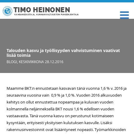
TIMO HEINONEN
KANSANEDUSTAJA, KUNNANVALTUUSTON PUHEENJOHTAJA
Talouden kasvu ja työllisyyden vahvistuminen vaativat
lisää toimia
BLOGI
,
KESKIVIIKKONA 28.12.2016
Maamme BKT:n ennustetaan kasvavan tänä vuonna 1,6 % v. 2016 ja
seuraavina vuosina vain 0,9 % ja 1,0 %. Vuoden 2016 alkuvuoden
kehitys on ollut ennustettua nopeampaa ja kuluvan vuoden
kolmannella neljänneksellä BKT nousi 1,6 % edellisen vuoden
vastaavasta. Tänä vuonna kasvu on perustunut kotimaiseen
kysyntään, erityisesti yksityisen kulutuksen kasvulle. Lisäksi
rakennusinvestoinnit ovat lisääntyneet nopeasti. Työmarkkinoiden