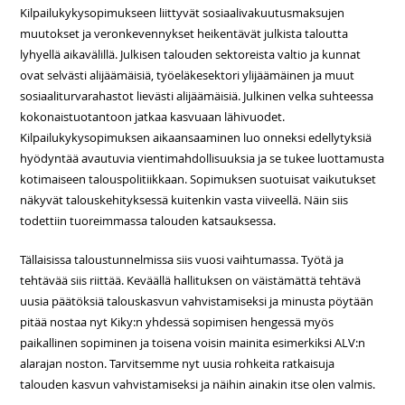
Kilpailukykysopimukseen liittyvät sosiaalivakuutusmaksujen
muutokset ja veronkevennykset heikentävät julkista taloutta
lyhyellä aikavälillä. Julkisen talouden sektoreista valtio ja kunnat
ovat selvästi alijäämäisiä, työeläkesektori ylijäämäinen ja muut
sosiaaliturvarahastot lievästi alijäämäisiä. Julkinen velka suhteessa
kokonaistuotantoon jatkaa kasvuaan lähivuodet.
Kilpailukykysopimuksen aikaansaaminen luo onneksi edellytyksiä
hyödyntää avautuvia vientimahdollisuuksia ja se tukee luottamusta
kotimaiseen talouspolitiikkaan. Sopimuksen suotuisat vaikutukset
näkyvät talouskehityksessä kuitenkin vasta viiveellä. Näin siis
todettiin tuoreimmassa talouden katsauksessa.
Tällaisissa taloustunnelmissa siis vuosi vaihtumassa. Työtä ja
tehtävää siis riittää. Keväällä hallituksen on väistämättä tehtävä
uusia päätöksiä talouskasvun vahvistamiseksi ja minusta pöytään
pitää nostaa nyt Kiky:n yhdessä sopimisen hengessä myös
paikallinen sopiminen ja toisena voisin mainita esimerkiksi ALV:n
alarajan noston. Tarvitsemme nyt uusia rohkeita ratkaisuja
talouden kasvun vahvistamiseksi ja näihin ainakin itse olen valmis.