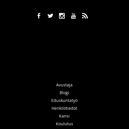
b
a
x
r
,
Avustaja
Blogi
Eduskuntatyö
Henkilötiedot
Kansi
Koulutus