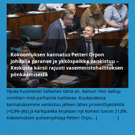
Blogi
, torstaina 02.12.21
Kokoomuksen kannatus Petteri Orpon
johdolla paranee ja ykköspaikka vankistuu –
Keskusta kärsii rajusti vasemmistohallituksen
pönkäämisestä
Hyvää huomenta! Sellainen tämä on. Aamun Ylen Gallup
nimittäin mitä parhainta luettavaa. Kuukaudessa
kannatuksemme vankistuu jälleen lähes prosenttiyksiköllä
(+0,9%-yks) ja kärkipaikka kirjataan nyt komein luvuin 21,8%.
Kokoomuksen puheenjohtaja Petteri Orpo
… [
Lue lisää
]