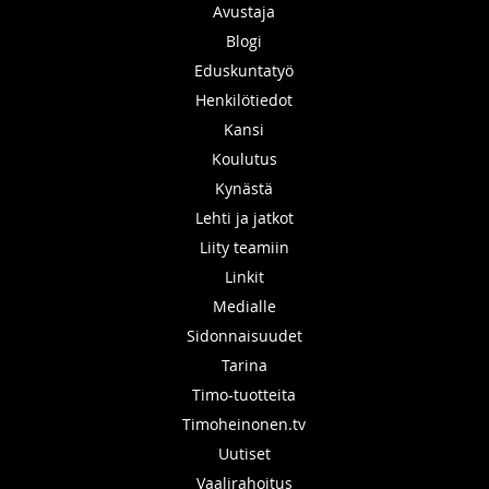
Avustaja
Blogi
Eduskuntatyö
Henkilötiedot
Kansi
Koulutus
Kynästä
Lehti ja jatkot
Liity teamiin
Linkit
Medialle
Sidonnaisuudet
Tarina
Timo-tuotteita
Timoheinonen.tv
Uutiset
Vaalirahoitus