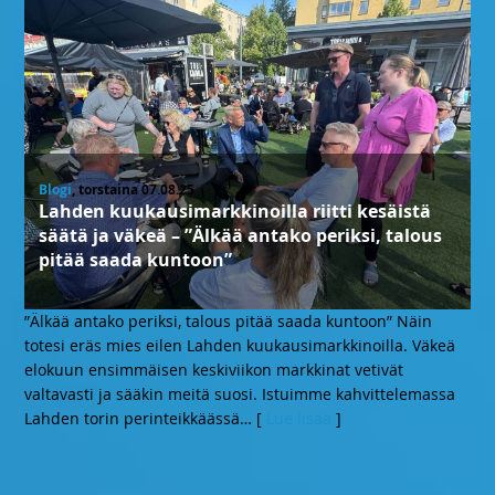
Blogi
, torstaina 07.08.25
Lahden kuukausimarkkinoilla riitti kesäistä
säätä ja väkeä – ”Älkää antako periksi, talous
pitää saada kuntoon”
”Älkää antako periksi, talous pitää saada kuntoon” Näin
totesi eräs mies eilen Lahden kuukausimarkkinoilla. Väkeä
elokuun ensimmäisen keskiviikon markkinat vetivät
valtavasti ja sääkin meitä suosi. Istuimme kahvittelemassa
Lahden torin perinteikkäässä
… [
Lue lisää
]