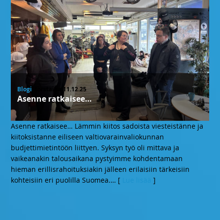
Blogi
, torstaina 11.12.25
Asenne ratkaisee…
Asenne ratkaisee… Lämmin kiitos sadoista viesteistänne ja
kiitoksistanne eiliseen valtiovarainvaliokunnan
budjettimietintöön liittyen. Syksyn työ oli mittava ja
vaikeanakin talousaikana pystyimme kohdentamaan
hieman erillisrahoituksiakin jälleen erilaisiin tärkeisiin
kohteisiin eri puolilla Suomea.
… [
Lue lisää
]