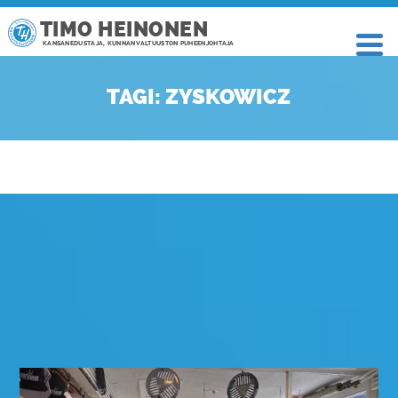
TIMO HEINONEN
KANSANEDUSTAJA, KUNNANVALTUUSTON PUHEENJOHTAJA
TAGI: ZYSKOWICZ