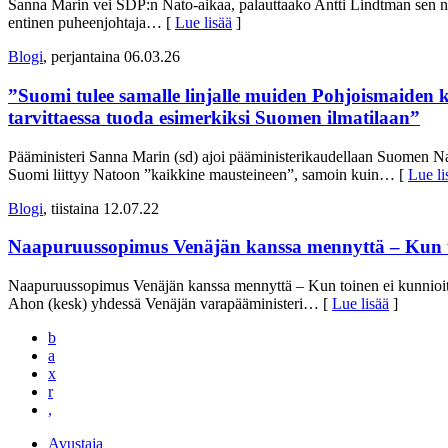
Sanna Marin vei SDP:n Nato-aikaa, palauttaako Antti Lindtman sen nyt
entinen puheenjohtaja
… [
Lue lisää
]
Blogi
, perjantaina 06.03.26
”Suomi tulee samalle linjalle muiden Pohjoismaiden k
tarvittaessa tuoda esimerkiksi Suomen ilmatilaan”
Pääministeri Sanna Marin (sd) ajoi pääministerikaudellaan Suomen Nato-j
Suomi liittyy Natoon ”kaikkine mausteineen”, samoin kuin
… [
Lue li
Blogi
, tiistaina 12.07.22
Naapuruussopimus Venäjän kanssa mennyttä – Kun to
Naapuruussopimus Venäjän kanssa mennyttä – Kun toinen ei kunnioita 
Ahon (kesk) yhdessä Venäjän varapääministeri
… [
Lue lisää
]
b
a
x
r
,
Avustaja