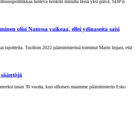
isuuspolitiikkaa tunteva henkilö minulta tässä yksi päivä. SDP:n
en olisi Natossa vaikeaa, ellei ydinaseita saisi
 rajoitteita. Tuolloin 2022 pääministerinä toiminut Marin linjasi, että
 sääntöjä
uneeksi tasan 30 vuotta, kun silloisen maamme pääministerin Esko