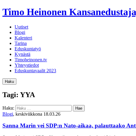
Timo Heinonen
Kansanedustaja
Uutiset
Blogi
Kalenteri
Tarina
Eduskuntatyö
Kynästä
Timoheinonen.tv
Yhteystiedot
Eduskuntavaalit 2023
Haku
Tagi: YYA
Haku:
Blogi
, keskiviikkona 18.03.26
Sanna Marin vei SDP:n Nato-aikaa, palauttaako An