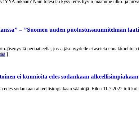
 YYA-aikaan? Näin totesi tai kysyi eräs hyvin maamme ulko- ja turvall
anssa” – ”Suomen uuden puolustussuunnitelman laatimin
äsenyyttä periaatteella, jossa jäsenyydelle ei aseteta ennakkoehtoja tai
sää
]
inen ei kunnioita edes sodankaan alkeellisimpiakaan
edes sodankaan alkeellisimpiakaan sääntöjä. Eilen 11.7.2022 tuli kul