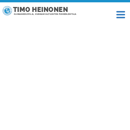
TIMO HEINONEN
KANSANEDUSTAJA, KUNNANVALTUUSTON PUHEENJOHTAJA
TAGI: WRC