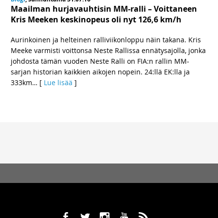
Maailman hurjavauhtisin MM-ralli – Voittaneen
Kris Meeken keskinopeus oli nyt 126,6 km/h
Aurinkoinen ja helteinen ralliviikonloppu näin takana. Kris
Meeke varmisti voittonsa Neste Rallissa ennätysajolla, jonka
johdosta tämän vuoden Neste Ralli on FIA:n rallin MM-
sarjan historian kaikkien aikojen nopein. 24:llä EK:lla ja
333km
… [
Lue lisää
]
b
a
x
r
,