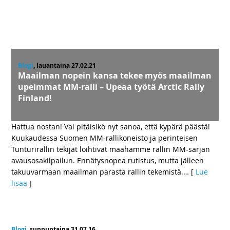
Blogi
, lauantaina 27.02.21
Maailman nopein kansa tekee myös maailman
upeimmat MM-ralli – Upeaa työtä Arctic Rally
Finland!
Hattua nostan! Vai pitäisikö nyt sanoa, että kypärä päästä!
Kuukaudessa Suomen MM-rallikoneisto ja perinteisen
Tunturirallin tekijät loihtivat maahamme rallin MM-sarjan
avausosakilpailun. Ennätysnopea rutistus, mutta jälleen
takuuvarmaan maailman parasta rallin tekemistä.
… [
Lue
lisää
]
Blogi
, sunnuntaina 31.07.16