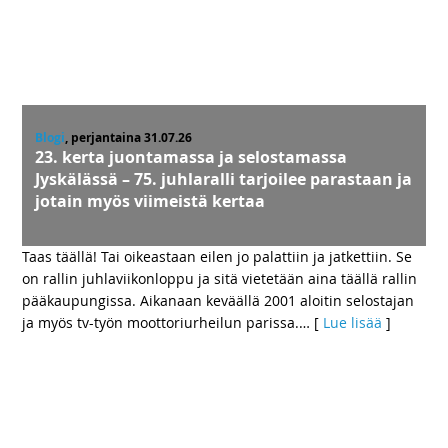
Blogi
, perjantaina 31.07.26
23. kerta juontamassa ja selostamassa
Jyskälässä – 75. juhlaralli tarjoilee parastaan ja
jotain myös viimeistä kertaa
Taas täällä! Tai oikeastaan eilen jo palattiin ja jatkettiin. Se
on rallin juhlaviikonloppu ja sitä vietetään aina täällä rallin
pääkaupungissa. Aikanaan keväällä 2001 aloitin selostajan
ja myös tv-työn moottoriurheilun parissa.
… [
Lue lisää
]