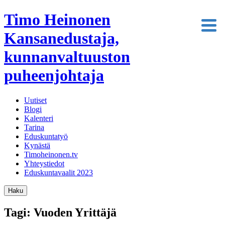
Timo Heinonen
Kansanedustaja,
kunnanvaltuuston
puheenjohtaja
Uutiset
Blogi
Kalenteri
Tarina
Eduskuntatyö
Kynästä
Timoheinonen.tv
Yhteystiedot
Eduskuntavaalit 2023
Haku
Tagi: Vuoden Yrittäjä