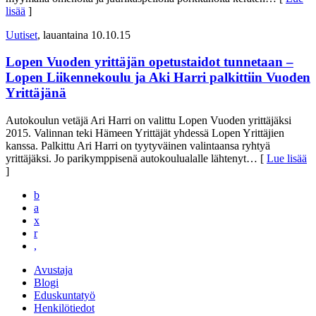
lisää
]
Uutiset
, lauantaina 10.10.15
Lopen Vuoden yrittäjän opetustaidot tunnetaan –
Lopen Liikennekoulu ja Aki Harri palkittiin Vuoden
Yrittäjänä
Autokoulun vetäjä Ari Harri on valittu Lopen Vuoden yrittäjäksi
2015. Valinnan teki Hämeen Yrittäjät yhdessä Lopen Yrittäjien
kanssa. Palkittu Ari Harri on tyytyväinen valintaansa ryhtyä
yrittäjäksi. Jo parikymppisenä autokoulualalle lähtenyt
… [
Lue lisää
]
b
a
x
r
,
Avustaja
Blogi
Eduskuntatyö
Henkilötiedot