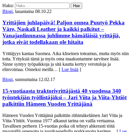
Haku:
Blogi
, lauantaina 08.10.22
Yrittäjien juhlapäivä! Paljon onnea Puutyö Pekka
Väre, Naskali Leather ja kaikki palkitut –
Vanajanlinnnassa juhlimme hämäläisiä yrittäjiä,
jotka eivät todellakaan ole hitaita
Yrittäjyys kantaa Suomea. Aika kliseinen toteamus, mutta myös niin
totta. Yrityksiä tämä ja myös oma maakuntamme tarvitsee lisää.
Sinne syntyy työpaikkoja ja sitä kautta kertyy verotuloja ja
elinvoimaa. Onneksi meillä
… [
Lue lisää
]
Blogi
, sunnuntaina 12.02.17
15-vuotiaasta traktoriyrittäjästä 40 vuodessa 340
työntekijän työllistäjäksi – Jari Viita ja Viita-Yhtiöt
palkittiin Hämeen Vuoden Yrittäjänä
Hämeen Vuoden Yrittäjänä palkittiin riihimäkeläinen Jari Viita ja
Viita-Yhtiöt. Vuonna 1977 alkanut tarina on vailla vertaansa.
Tavallisen perheen 15-vuotias poika oli tehnyt ahkerasti töitä
myymällä omenoita ja juurikaspellolla porkkanoita keräten
… [
Lue