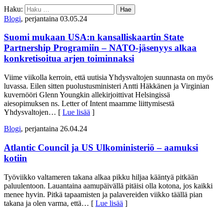
Haku:
Blogi
, perjantaina 03.05.24
Suomi mukaan USA:n kansalliskaartin State
Partnership Programiin – NATO-jäsenyys alkaa
konkretisoitua arjen toiminnaksi
Viime viikolla kerroin, että uutisia Yhdysvaltojen suunnasta on myös
luvassa. Eilen sitten puolustusministeri Antti Häkkänen ja Virginian
kuvernööri Glenn Youngkin allekirjoittivat Helsingissä
aiesopimuksen ns. Letter of Intent maamme liittymisestä
Yhdysvaltojen
… [
Lue lisää
]
Blogi
, perjantaina 26.04.24
Atlantic Council ja US Ulkoministeriö – aamuksi
kotiin
Työviikko valtameren takana alkaa pikku hiljaa kääntyä pitkään
paluulentoon. Lauantaina aamupäivällä pitäisi olla kotona, jos kaikki
menee hyvin. Pitkä tapaamisten ja palavereiden viikko täällä pian
takana ja olen varma, että
… [
Lue lisää
]