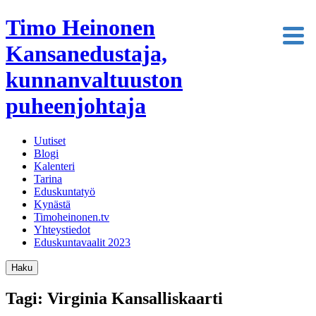
Timo Heinonen
Kansanedustaja,
kunnanvaltuuston
puheenjohtaja
Uutiset
Blogi
Kalenteri
Tarina
Eduskuntatyö
Kynästä
Timoheinonen.tv
Yhteystiedot
Eduskuntavaalit 2023
Haku
Tagi: Virginia Kansalliskaarti