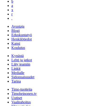
b
a
x
r
,
Avustaja
Blogi
Eduskuntatyö
Henkilötiedot
Kansi
Koulutus
Kynästä
Lehti ja jatkot
Liity teamiin
Linkit
Medialle
Sidonnaisuudet
Tarina
Timo-tuotteita
Timoheinonen.tv
Uutiset
Vaalirahoitus