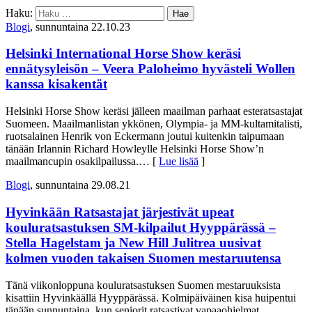
Haku:
Blogi
, sunnuntaina 22.10.23
Helsinki International Horse Show keräsi
ennätysyleisön – Veera Paloheimo hyvästeli Wollen
kanssa kisakentät
Helsinki Horse Show keräsi jälleen maailman parhaat esteratsastajat
Suomeen. Maailmanlistan ykkönen, Olympia- ja MM-kultamitalisti,
ruotsalainen Henrik von Eckermann joutui kuitenkin taipumaan
tänään Irlannin Richard Howleylle Helsinki Horse Show’n
maailmancupin osakilpailussa.
… [
Lue lisää
]
Blogi
, sunnuntaina 29.08.21
Hyvinkään Ratsastajat järjestivät upeat
kouluratsastuksen SM-kilpailut Hyyppärässä –
Stella Hagelstam ja New Hill Julitrea uusivat
kolmen vuoden takaisen Suomen mestaruutensa
Tänä viikonloppuna kouluratsastuksen Suomen mestaruuksista
kisattiin Hyvinkäällä Hyyppärässä. Kolmipäiväinen kisa huipentui
tänään sunnuntaina, kun seniorit ratsastivat vapaaohjelmat