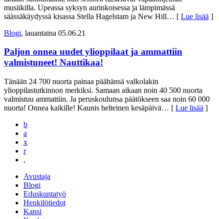
musiikilla. Upeassa syksyn aurinkoisessa ja lämpimässä
säässäkäydyssä kisassa Stella Hagelstam ja New Hill
… [
Lue lisää
]
Blogi
, lauantaina 05.06.21
Paljon onnea uudet ylioppilaat ja ammattiin
valmistuneet! Nauttikaa!
Tänään 24 700 nuorta painaa päähänsä valkolakin
ylioppilastutkinnon merkiksi. Samaan aikaan noin 40 500 nuorta
valmistuu ammattiin. Ja peruskoulunsa päätökseen saa noin 60 000
nuorta! Onnea kaikille! Kaunis helteinen kesäpäivä
… [
Lue lisää
]
b
a
x
r
,
Avustaja
Blogi
Eduskuntatyö
Henkilötiedot
Kansi