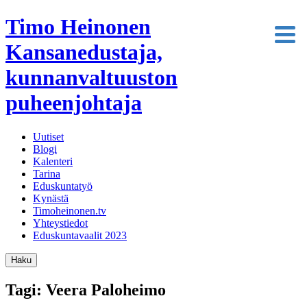
Timo Heinonen
Kansanedustaja,
kunnanvaltuuston
puheenjohtaja
Uutiset
Blogi
Kalenteri
Tarina
Eduskuntatyö
Kynästä
Timoheinonen.tv
Yhteystiedot
Eduskuntavaalit 2023
Haku
Tagi: Veera Paloheimo