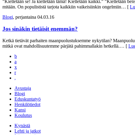
”Kielletään se! Ja kielletään tämä! Kielletään kaikki.” ”Kielletään bensa
mitään. On populististä tarjota kaikkiin vaikeisiinkin ongelmiin
… [
Lu
Blogi
, perjantaina 04.03.16
Jos sinäkin tietäisit enemmän?
Ketkä tietävät parhaiten maanpuolustuksemme nykytilan? Maanpuolust
mitkä ovat mahdollisuutemme pärjätä pahimmallakin hetkellä.
… [
Lue
b
a
x
r
,
Avustaja
Blogi
Eduskuntatyö
Henkilötiedot
Kansi
Koulutus
Kynästä
Lehti ja jatkot