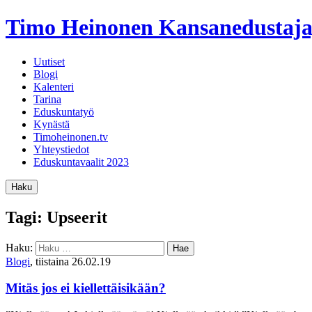
Timo Heinonen
Kansanedustaja
Uutiset
Blogi
Kalenteri
Tarina
Eduskuntatyö
Kynästä
Timoheinonen.tv
Yhteystiedot
Eduskuntavaalit 2023
Haku
Tagi: Upseerit
Haku:
Blogi
, tiistaina 26.02.19
Mitäs jos ei kiellettäisikään?