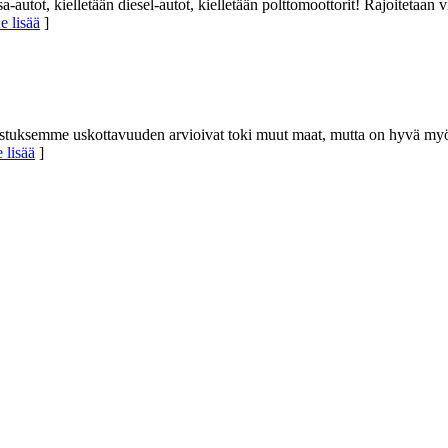
-autot, kielletään diesel-autot, kielletään polttomoottorit! Rajoitetaan v
e lisää
]
uksemme uskottavuuden arvioivat toki muut maat, mutta on hyvä myös 
 lisää
]