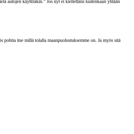
ielä autojen käyttöäkin.” Jos nyt ei kiellettäisi kuitenkaan yhtään
pohtia itse millä tolalla maanpuolustuksemme on. Ja myös sitä