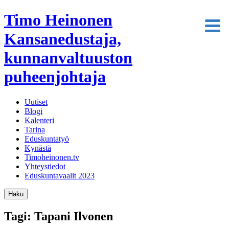
Timo Heinonen
Kansanedustaja,
kunnanvaltuuston
puheenjohtaja
Uutiset
Blogi
Kalenteri
Tarina
Eduskuntatyö
Kynästä
Timoheinonen.tv
Yhteystiedot
Eduskuntavaalit 2023
Haku
Tagi: Tapani Ilvonen