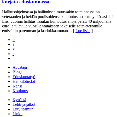
korjata eduskunnassa
Hallitusohjelmassa ja hallituksen muussakin toiminnassa on
veteraanien ja heidän puolisoidensa kuntoutus nostettu ykkösasiaksi.
Ensi vuonna hallitus lisääkin kuntoutusrahoja peräti 40 miljoonalla
eurolla tuleville vuosille taatakseen jokaiselle sotaveteraanille
entistäkin paremman ja laadukkaamman
… [
Lue lisää
]
b
a
x
r
,
Avustaja
Blogi
Eduskuntatyö
Henkilötiedot
Kansi
Koulutus
Kynästä
Lehti ja jatkot
Liity teamiin
Linkit