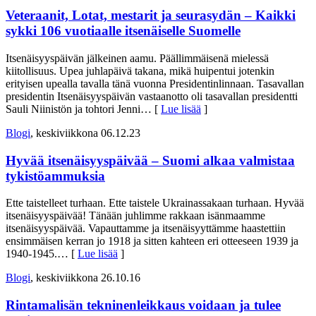
Veteraanit, Lotat, mestarit ja seurasydän – Kaikki
sykki 106 vuotiaalle itsenäiselle Suomelle
Itsenäisyyspäivän jälkeinen aamu. Päällimmäisenä mielessä
kiitollisuus. Upea juhlapäivä takana, mikä huipentui jotenkin
erityisen upealla tavalla tänä vuonna Presidentinlinnaan. Tasavallan
presidentin Itsenäisyyspäivän vastaanotto oli tasavallan presidentti
Sauli Niinistön ja tohtori Jenni
… [
Lue lisää
]
Blogi
, keskiviikkona 06.12.23
Hyvää itsenäisyyspäivää – Suomi alkaa valmistaa
tykistö­ammuksia
Ette taistelleet turhaan. Ette taistele Ukrainassakaan turhaan. Hyvää
itsenäisyyspäivää! Tänään juhlimme rakkaan isänmaamme
itsenäisyyspäivää. Vapauttamme ja itsenäisyyttämme haastettiin
ensimmäisen kerran jo 1918 ja sitten kahteen eri otteeseen 1939 ja
1940-1945.
… [
Lue lisää
]
Blogi
, keskiviikkona 26.10.16
Rintamalisän tekninenleikkaus voidaan ja tulee