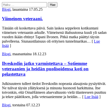
Haku:
Blogi
, lauantaina 17.05.25
Viimeinen veteraani.
Tänään oli koskettava päivä. Sain laskea seppeleen kotikuntani
viimeisen veteraanin arkulle. Viimeisenä iltahuutonsa kuuli yli sadan
vuoden ikään ehtinyt Tapani Ilvonen. Pitkä matka päättyi täysin
palvelleena. Siunaustilaisuus oli erityisen tunnelmarikas
… [
Lue
lisää
]
Blogi
, maanantaina 18.12.23
Ilveskodin jatko varmistettava – Sotiemme
veteraanien ja heidän puolisoidensa koti on
pelastettava
Julkisuuteen tulleet tiedot Ilveskodin nopeasta alasajosta pysäyttivät.
Ne tulivat täysin yllätyksenä ja minusta huonosti harkittuina. Itse
toivonkin, että OmaHämeen aluevaltuusto vielä tilanteeseen puuttuu
ja tekee päätöksen, jolla veteraaniemme ja heidän
… [
Lue lisää
]
Blogi
, torstaina 07.12.23