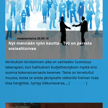
Blogi
, maanantaina 26.09.16
Nyt mennään työn kautta – Työ on parasta
sosiaaliturvaa
Verotuksen kiristämisen aika on vaihteeksi Suomessa
takanapäin, kun hallituksen budjettiesityksen myötä ensi
vuonna kokonaisveroaste kevenee. Tämä on tervetullut
muutos, koska se antaa yksityiselle sektorille hieman lisää
tilaa hengittää. Syntyy liikkumavaraa,
… [
Lue lisää
]