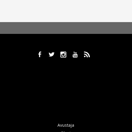
b
a
x
r
,
Avustaja