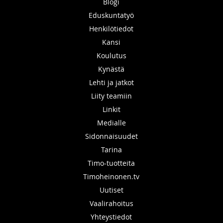
Blogi
Eduskuntatyö
Henkilötiedot
Kansi
Koulutus
Kynästä
Lehti ja jatkot
Liity teamiin
Linkit
Medialle
Sidonnaisuudet
Tarina
Timo-tuotteita
Timoheinonen.tv
Uutiset
Vaalirahoitus
Yhteystiedot