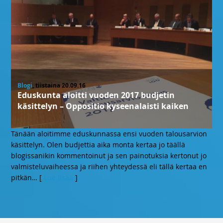
Blogi
, tiistaina 20.09.16
Eduskunta aloitti vuoden 2017 budjetin
käsittelyn – Oppositio kyseenalaisti kaiken
Tänään aloitimme eduskunnassa ensi vuoden talousarvion
käsittelyn. Olen budjettia aika monta kertaa jo täällä
blogissanikin kommentoinut ja sen painotuksia kertonut jo
valmisteluvaiheessa ja riihen yhteydessä eli tällä kertaa en
pitkän
… [
Lue lisää
]