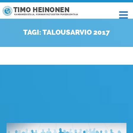
TIMO HEINONEN
KANSANEDUSTAJA, KUNNANVALTUUSTON PUHEENJOHTAJA
TAGI: TALOUSARVIO 2017