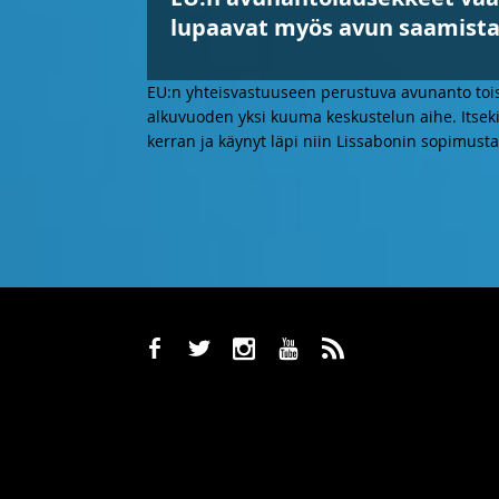
lupaavat myös avun saamista. 
EU:n yhteisvastuuseen perustuva avunanto toisel
alkuvuoden yksi kuuma keskustelun aihe. Itseki
kerran ja käynyt läpi niin Lissabonin sopimusta
b
a
x
r
,