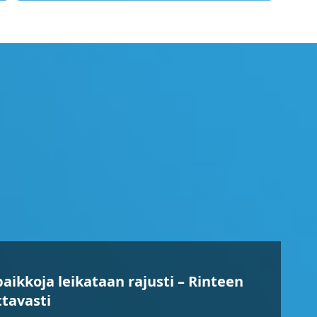
PO
paikkoja leikataan rajusti – Rinteen
ittavasti