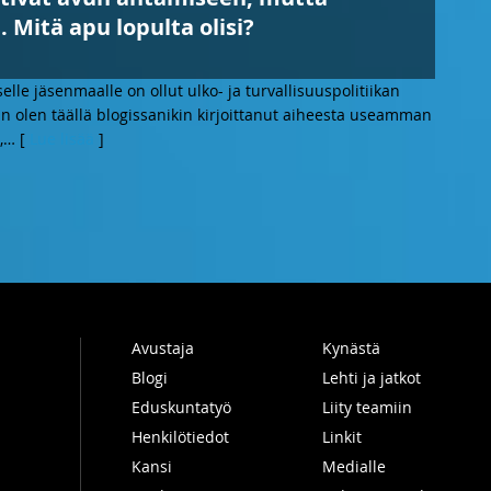
Mitä apu lopulta olisi?
le jäsenmaalle on ollut ulko- ja turvallisuuspolitiikan
n olen täällä blogissanikin kirjoittanut aiheesta useamman
,
… [
Lue lisää
]
Avustaja
Kynästä
Blogi
Lehti ja jatkot
Eduskuntatyö
Liity teamiin
Henkilötiedot
Linkit
Kansi
Medialle