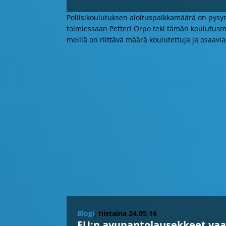
Poliisikoulutuksen aloituspaikkamäärä on pysy
toimiessaan Petteri Orpo teki tämän koulutusm
meillä on riittävä määrä koulutettuja ja osaavi
Blogi
, tiistaina 24.05.16
EU:n avunantolausekkeet vaa