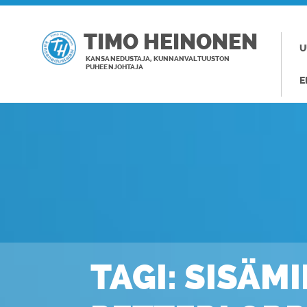
TIMO HEINONEN
U
KANSANEDUSTAJA, KUNNANVALTUUSTON
PUHEENJOHTAJA
E
TAGI: SISÄM