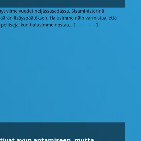
nyt viime vuodet neljässäsadassa. Sisäministerinä
äärän lisäyspäätöksen. Halusimme näin varmistaa, että
a poliiseja, kun halusimme nostaa
… [
Lue lisää
]
tivat avun antamiseen, mutta