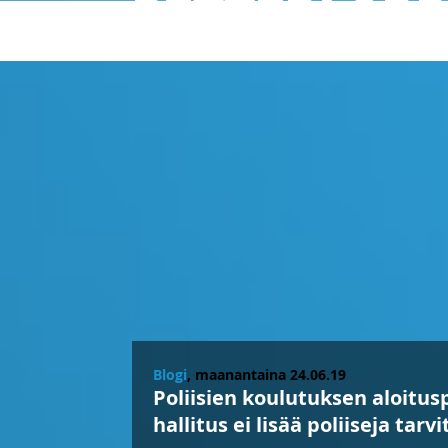
PETTERI OR
Blogi
, maanantaina 24.06.19
Poliisien koulutuksen aloitus
hallitus ei lisää poliiseja tarv