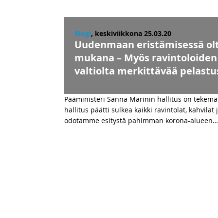
Blogi
, keskiviikkona 25.03.20
Uudenmaan eristämisessä olta
mukana – Myös ravintoloiden 
valtiolta merkittävää pelast
Pääministeri Sanna Marinin hallitus on tekemäss
hallitus päätti sulkea kaikki ravintolat, kahvil
odotamme esitystä pahimman korona-alueen
…