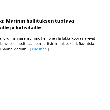
: Marinin hallituksen tuotava
lle ja kahviloille
aliokunnan jäsenet Timo Heinonen Ja Jukka Kopra näkevät
 kahviloille osoitetaan oma erityinen tukipaketti. Ravintola-
eri Sanna Marinin
… [
Lue lisää
]