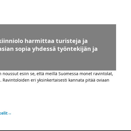
inniolo harmittaa turisteja ja
sian sopia yhdessä työntekijän ja
n noussut esiin se, että meillä Suomessa monet ravintolat,
. Ravintoloiden eri yksinkertaisesti kannata pitää oviaan
elit
→