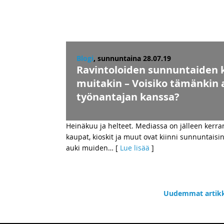
Blogi
, sunnuntaina 28.07.19
Ravintoloiden sunnuntaiden ki
muitakin – Voisiko tämänkin a
työnantajan kanssa?
Heinäkuu ja helteet. Mediassa on jälleen kerra
kaupat, kioskit ja muut ovat kiinni sunnuntaisin
auki muiden
… [
Lue lisää
]
Uudemmat artikk