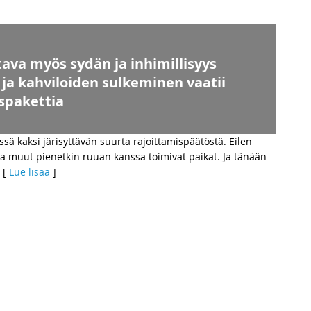
va myös sydän ja inhimillisyys
ja kahviloiden sulkeminen vaatii
uspakettia
ä kaksi järisyttävän suurta rajoittamispäätöstä. Eilen
at ja muut pienetkin ruuan kanssa toimivat paikat. Ja tänään
 [
Lue lisää
]