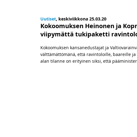
Uutiset
, keskiviikkona 25.03.20
Kokoomuksen Heinonen ja Kopra
viipymättä tukipaketti ravintoloi
Kokoomuksen kansanedustajat ja Valtiovarainv
välttämättömänä, että ravintoloille, baareille ja
alan tilanne on erityinen siksi, että pääminist