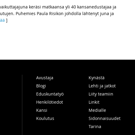
vaikuttajajuna keräsi matkaansa yli 40 kansanedustajaa ja
utujen. Puhemies Paula Risikon johdolla lähtenyt juna ja
sää
]
Avustaja
Kynästä
Blogi
Lehti ja jatkot
Eduskuntatyö
Liity teamiin
Henkilötiedot
Linkit
Kansi
Medialle
Koulutus
Sidonnaisuudet
Tarina