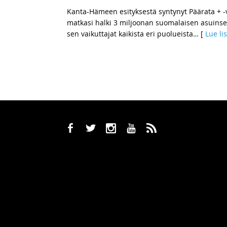
Kanta-Hämeen esityksestä syntynyt Päärata + -
matkasi halki 3 miljoonan suomalaisen asuinse
sen vaikuttajat kaikista eri puolueista
… [
Lue li
b
a
x
r
,