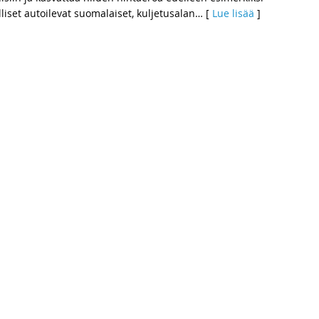
liset autoilevat suomalaiset, kuljetusalan
… [
Lue lisää
]
kansanedustajaa – Pääradan ensisijaisuus