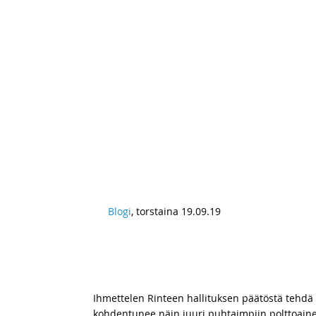
Blogi
, torstaina 19.09.19
Yritystukileikkaukseksi naamioitu
järkevään vastaan – Parafiinisen d
kannustaa käyttämään fossiilisia 
Ihmettelen Rinteen hallituksen päätöstä tehdä y
kohdentunee näin juuri puhtaimpiin polttoainei