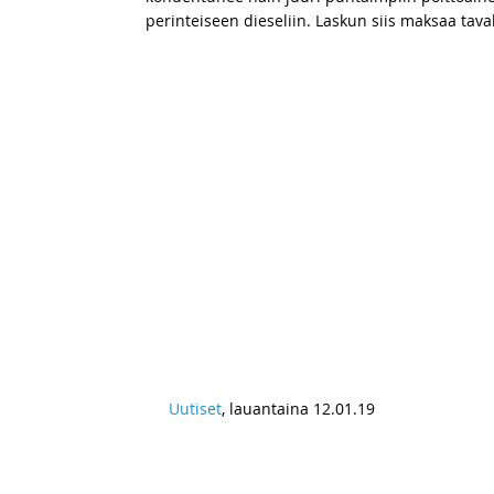
perinteiseen dieseliin. Laskun siis maksaa taval
Uutiset
, lauantaina 12.01.19
Päärata + keräsi mukaan yli 40 
tunnustetaan laajasti