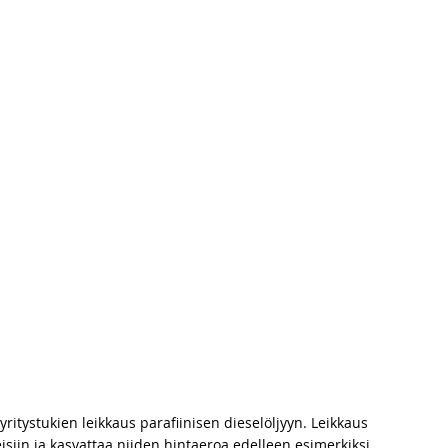
 Rinteen hallituksen leikkaus iskee kaikkea
ieselin leikkaus nostaa dieselin hintaan ja
polttoaineita
ritystukien leikkaus parafiinisen dieselöljyyn. Leikkaus
siin ja kasvattaa niiden hintaeroa edelleen esimerkiksi