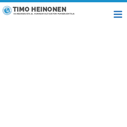
TIMO HEINONEN
KANSANEDUSTAJA, KUNNANVALTUUSTON PUHEENJOHTAJA
TAGI: OJAJÄRVI