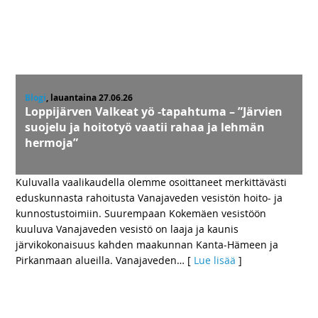
Blogi
, lauantaina 27.06.26
Loppijärven Valkeat yö -tapahtuma – ”Järvien
suojelu ja hoitotyö vaatii rahaa ja lehmän
hermoja”
Kuluvalla vaalikaudella olemme osoittaneet merkittävästi
eduskunnasta rahoitusta Vanajaveden vesistön hoito- ja
kunnostustoimiin. Suurempaan Kokemäen vesistöön
kuuluva Vanajaveden vesistö on laaja ja kaunis
järvikokonaisuus kahden maakunnan Kanta-Hämeen ja
Pirkanmaan alueilla. Vanajaveden
… [
Lue lisää
]