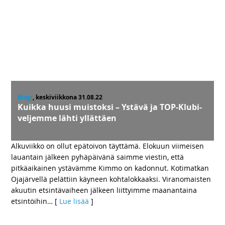
Blogi
, keskiviikkona 31.08.22
Kuikka huusi muistoksi – Ystävä ja TOP-Klubi-
veljemme lähti yllättäen
Alkuviikko on ollut epätoivon täyttämä. Elokuun viimeisen
lauantain jälkeen pyhäpäivänä saimme viestin, että
pitkäaikainen ystävämme Kimmo on kadonnut. Kotimatkan
Ojajärvellä pelättiin käyneen kohtalokkaaksi. Viranomaisten
akuutin etsintävaiheen jälkeen liittyimme maanantaina
etsintöihin
… [
Lue lisää
]