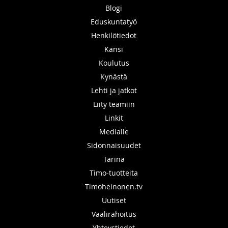
Blogi
Eduskuntatyö
Henkilötiedot
Kansi
Koulutus
Kynästä
Lehti ja jatkot
Liity teamiin
Linkit
Medialle
Sidonnaisuudet
Tarina
Timo-tuotteita
Timoheinonen.tv
Uutiset
Vaalirahoitus
Yhteystiedot