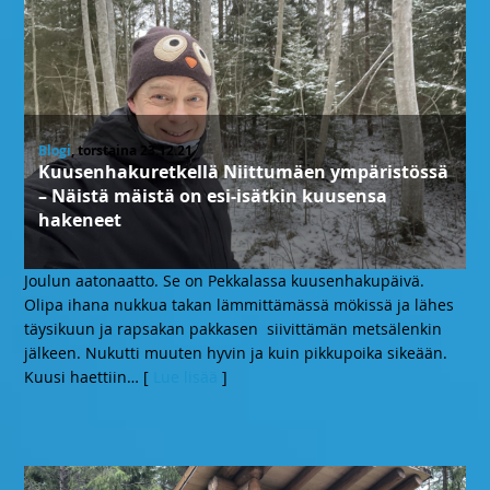
Blogi
, torstaina 23.12.21
Kuusenhakuretkellä Niittumäen ympäristössä
– Näistä mäistä on esi-isätkin kuusensa
hakeneet
Joulun aatonaatto. Se on Pekkalassa kuusenhakupäivä.
Olipa ihana nukkua takan lämmittämässä mökissä ja lähes
täysikuun ja rapsakan pakkasen siivittämän metsälenkin
jälkeen. Nukutti muuten hyvin ja kuin pikkupoika sikeään.
Kuusi haettiin
… [
Lue lisää
]