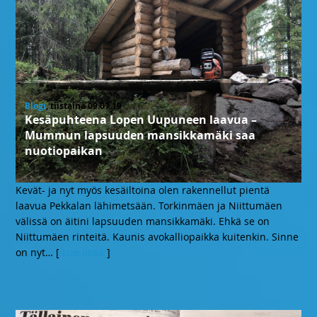
Blogi
, tiistaina 09.07.19
Kesäpuhteena Lopen Uupuneen laavua –
Mummun lapsuuden mansikkamäki saa
nuotiopaikan
Kevät- ja nyt myös kesäiltoina olen rakennellut pientä
laavua Pekkalan lähimetsään. Torkinmäen ja Niittumäen
välissä on äitini lapsuuden mansikkamäki. Ehkä se on
Niittumäen rinteitä. Kaunis avokalliopaikka kuitenkin. Sinne
on nyt
… [
Lue lisää
]