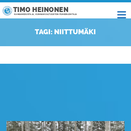
TIMO HEINONEN
KANSANEDUSTAJA, KUNNANVALTUUSTON PUHEENJOHTAJA
TAGI: NIITTUMÄKI