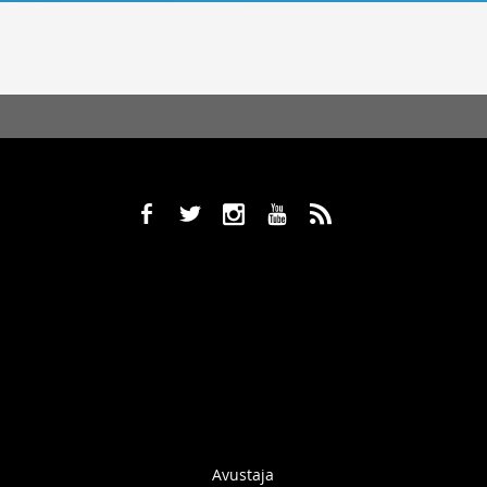
b
a
x
r
,
Avustaja