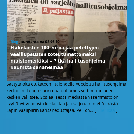
Blogi
, sunnuntaina 02.06.19
Eläkeläisten 100 euroa jää petettyjen
vaalilupausten toteutumattomaksi
muistomerkiksi – Pitkä hallitusohjelma
kaunista sanahelinää
Säätytalolta etukäteen Iltalehdelle vuodettu hallitusohjelma
kertoo millainen suuri epäluottamus viiden puolueen
kesken vallitsee. Sosiaalisessa mediassa vasemmisto on
syyttänyt vuodosta keskustaa ja osa jopa nimeltä erästä
Lapin vaalipiirin kansanedustajaa. Peli on
… [
Lue lisää
]