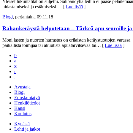
Yleiset liikuntatilat on suljettu. Salibandyhalleihin ei pääse pelail
hidastamiseksi ja estämiseksi.
… [
Lue lisää
]
Blogi
, perjantaina 09.11.18
Rahankeräystä helpotetaan – Tärkeä apu seuroille ja j
Moni lasten ja nuorten harrastus on erilaisten keräystuottojen varassa.
paikallista toimijaa tai akuutista apuatarvitsevaa tai
… [
Lue lisää
]
b
a
x
r
,
Avustaja
Blogi
Eduskuntatyö
Henkilötiedot
Kansi
Koulutus
Kynästä
Lehti ja jatkot