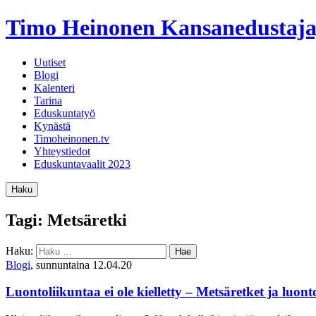
Timo Heinonen
Kansanedustaja
Uutiset
Blogi
Kalenteri
Tarina
Eduskuntatyö
Kynästä
Timoheinonen.tv
Yhteystiedot
Eduskuntavaalit 2023
Haku
Tagi: Metsäretki
Haku:
Blogi
, sunnuntaina 12.04.20
Luontoliikuntaa ei ole kielletty – Metsäretket ja luo