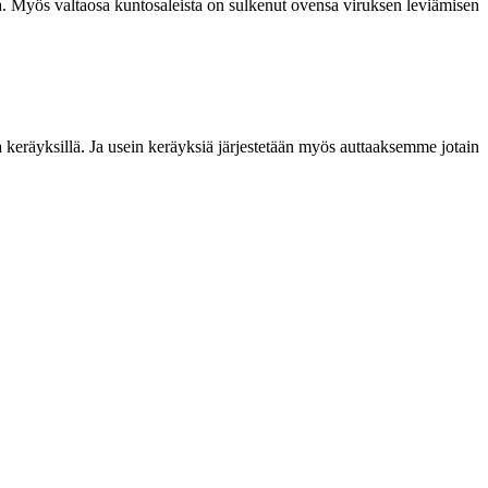
ia. Myös valtaosa kuntosaleista on sulkenut ovensa viruksen leviämisen
la keräyksillä. Ja usein keräyksiä järjestetään myös auttaaksemme jotain