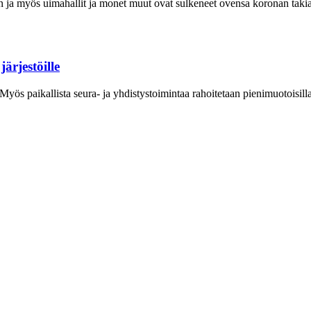
emaan ja myös uimahallit ja monet muut ovat sulkeneet ovensa koronan tak
ärjestöille
 Myös paikallista seura- ja yhdistystoimintaa rahoitetaan pienimuotoisil