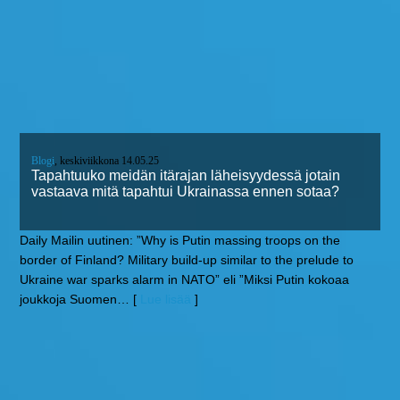
Blogi
, keskiviikkona 14.05.25
Tapahtuuko meidän itärajan läheisyydessä jotain
vastaava mitä tapahtui Ukrainassa ennen sotaa?
Daily Mailin uutinen: ”Why is Putin massing troops on the
border of Finland? Military build-up similar to the prelude to
Ukraine war sparks alarm in NATO” eli ”Miksi Putin kokoaa
joukkoja Suomen
… [
Lue lisää
]