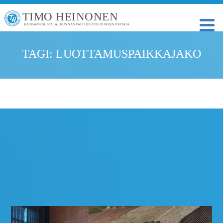
TIMO HEINONEN
KANSANEDUSTAJA, KUNNANVALTUUSTON PUHEENJOHTAJA
TAGI: LUOTTAMUSPAIKKAJAKO