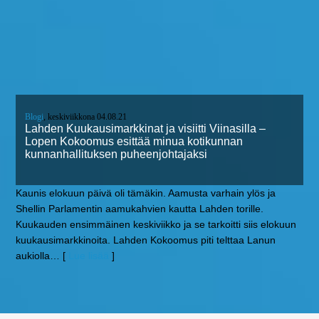
Blogi
, keskiviikkona 04.08.21
Lahden Kuukausimarkkinat ja visiitti Viinasilla –
Lopen Kokoomus esittää minua kotikunnan
kunnanhallituksen puheenjohtajaksi
Kaunis elokuun päivä oli tämäkin. Aamusta varhain ylös ja
Shellin Parlamentin aamukahvien kautta Lahden torille.
Kuukauden ensimmäinen keskiviikko ja se tarkoitti siis elokuun
kuukausimarkkinoita. Lahden Kokoomus piti telttaa Lanun
aukiolla
… [
Lue lisää
]