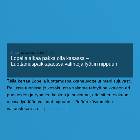
Blogi
, maanantaina 09.08.21
Lopella alkaa pakka olla kasassa –
Luottamuspaikkajaossa valintoja lyötiin nippuun
Tällä kertaa Lopella luottamuspaikkaneuvottelut meni sujuvasti.
Reilussa tunnissa jo kesäkuussa saimme tehtyä paikkajaon eri
puolueiden ja ryhmien kesken ja sovimme, että sitten elokuun
alussa lyödään valinnat nippuun. Tänään kävimmekin
valtuustosalissa
… [
Lue lisää
]