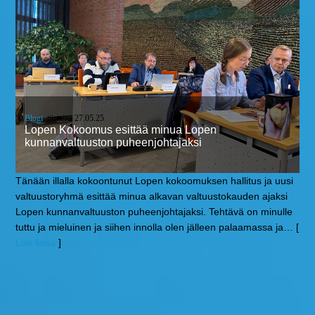
Blogi
, tiistaina 27.05.25
Lopen Kokoomus esittää minua Lopen
kunnanvaltuuston puheenjohtajaksi
Tänään illalla kokoontunut Lopen kokoomuksen hallitus ja uusi
valtuustoryhmä esittää minua alkavan valtuustokauden ajaksi
Lopen kunnanvaltuuston puheenjohtajaksi. Tehtävä on minulle
tuttu ja mieluinen ja siihen innolla olen jälleen palaamassa ja
… [
Lue lisää
]