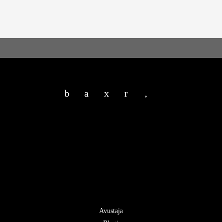
b
a
x
r
,
Avustaja