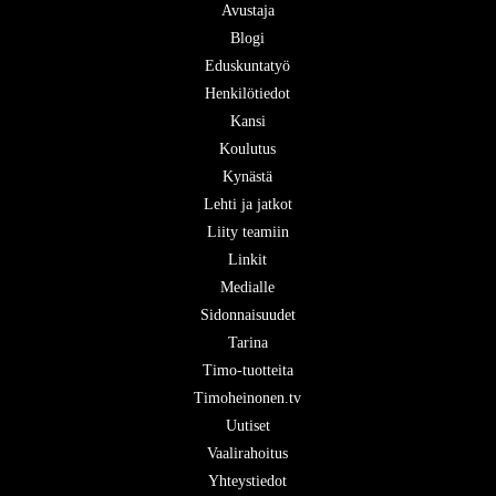
Avustaja
Blogi
Eduskuntatyö
Henkilötiedot
Kansi
Koulutus
Kynästä
Lehti ja jatkot
Liity teamiin
Linkit
Medialle
Sidonnaisuudet
Tarina
Timo-tuotteita
Timoheinonen.tv
Uutiset
Vaalirahoitus
Yhteystiedot