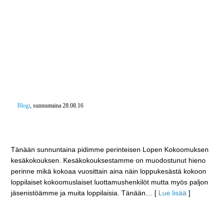
Blogi
, sunnuntaina 28.08.16
Pirunkallion Prammista Lopen Erähuvilaksi –
Kokoomuksen kesäkokous Marskin Majalla
Tänään sunnuntaina pidimme perinteisen Lopen Kokoomuksen
kesäkokouksen. Kesäkokouksestamme on muodostunut hieno
perinne mikä kokoaa vuosittain aina näin loppukesästä kokoon
loppilaiset kokoomuslaiset luottamushenkilöt mutta myös paljon
jäsenistöämme ja muita loppilaisia. Tänään
… [
Lue lisää
]