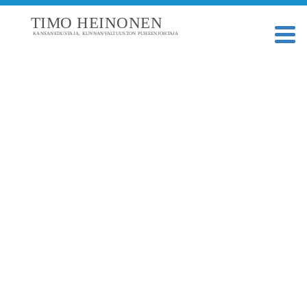
TIMO HEINONEN
KANSANEDUSTAJA, KUNNANVALTUUSTON PUHEENJOHTAJA
TAGI: LOPEN KOKOOMUKSEN
KESÄKOKOUS