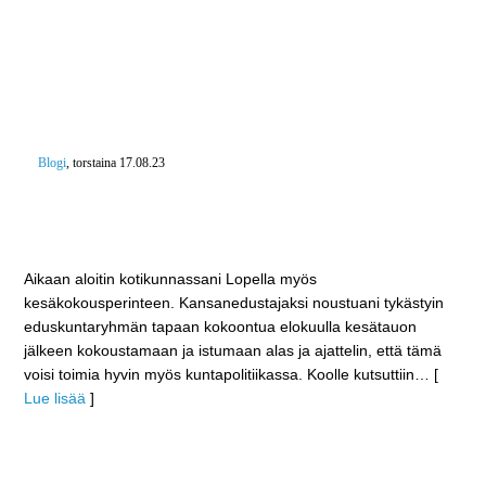
Blogi
, torstaina 17.08.23
Lopen Kokoomuksen kesäkokous Syrjässä –
Porukassamme on hyvä yhteishenki ja mukaan tulee
koko ajan uusiakin
Aikaan aloitin kotikunnassani Lopella myös
kesäkokousperinteen. Kansanedustajaksi noustuani tykästyin
eduskuntaryhmän tapaan kokoontua elokuulla kesätauon
jälkeen kokoustamaan ja istumaan alas ja ajattelin, että tämä
voisi toimia hyvin myös kuntapolitiikassa. Koolle kutsuttiin
… [
Lue lisää
]