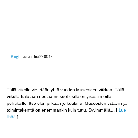
Blogi
, maanantaina 27.08.18
Museoiden viikko – Maakuntahallitus Suomen
Lasimuseolla ja Lopen Kokoomuksen Kesäkokous
Villa Kanttorilassa
Tällä viikolla vietetään yhtä vuoden Museoiden viikkoa. Tällä
viikolla halutaan nostaa museot esille erityisesti meille
poliitikoille. Itse olen pitkään jo kuulunut Museoiden ystäviin ja
toimintakenttä on enemmänkin kuin tuttu. Syvimmällä
… [
Lue
lisää
]