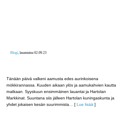
Blogi
, lauantaina 02.09.23
Hartolan Markkinoilla Benkun kanssa – ”On se vaan
aikamoinen kaveri”
Tänään päivä valkeni aamusta edes aurinkoisena
mökkirannassa. Kuuden aikaan ylös ja aamukahvien kautta
matkaan. Syyskuun ensimmäinen lauantai ja Hartolan
Markkinat. Suuntana siis jälleen Hartolan kuningaskunta ja
yhdet jokaisen kesän suurimmista
… [
Lue lisää
]