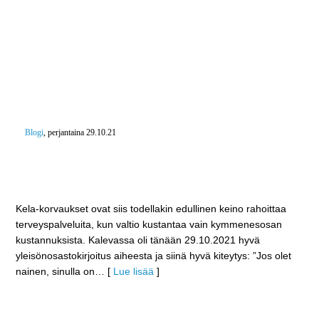
Blogi
, perjantaina 29.10.21
Ideologinen päätös lakkauttaa Kela-korvaukset
kriisiyttäisi terveydenhoitomme – Kela-korvaukset
ovat edullinen keino rahoittaa terveyspalveluita
Kela-korvaukset ovat siis todellakin edullinen keino rahoittaa
terveyspalveluita, kun valtio kustantaa vain kymmenesosan
kustannuksista. Kalevassa oli tänään 29.10.2021 hyvä
yleisönosastokirjoitus aiheesta ja siinä hyvä kiteytys: ”Jos olet
nainen, sinulla on
… [
Lue lisää
]