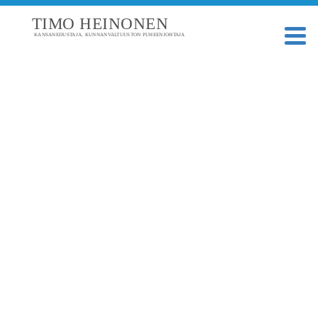
TIMO HEINONEN
KANSANEDUSTAJA, KUNNANVALTUUSTON PUHEENJOHTAJA
TAGI: KELA-KORVAUS