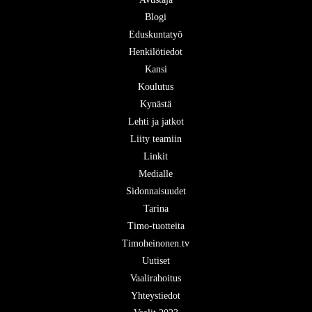
Blogi
Eduskuntatyö
Henkilötiedot
Kansi
Koulutus
Kynästä
Lehti ja jatkot
Liity teamiin
Linkit
Medialle
Sidonnaisuudet
Tarina
Timo-tuotteita
Timoheinonen.tv
Uutiset
Vaalirahoitus
Yhteystiedot