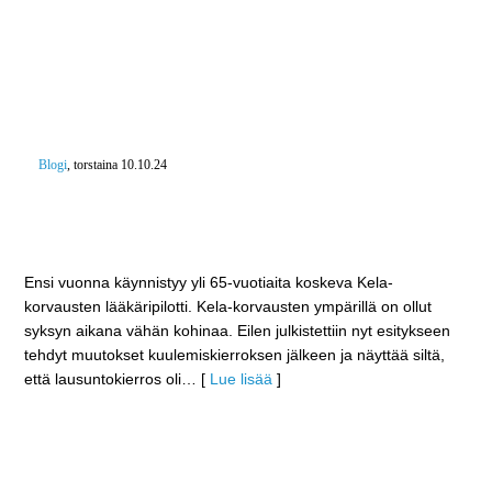
Blogi
, torstaina 10.10.24
Yli 65-vuotiaat yksityiselle yleislääkärille kokeilussa
28 eurolla – Kukaan ei nimittäin lääkärijonossa
parane
Ensi vuonna käynnistyy yli 65-vuotiaita koskeva Kela-
korvausten lääkäripilotti. Kela-korvausten ympärillä on ollut
syksyn aikana vähän kohinaa. Eilen julkistettiin nyt esitykseen
tehdyt muutokset kuulemiskierroksen jälkeen ja näyttää siltä,
että lausuntokierros oli
… [
Lue lisää
]