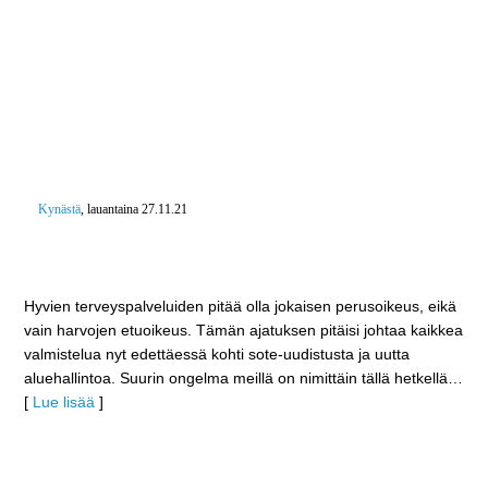
Kynästä
, lauantaina 27.11.21
Hyvien terveyspalveluiden pitää olla jokaisen
perusoikeus
Hyvien terveyspalveluiden pitää olla jokaisen perusoikeus, eikä
vain harvojen etuoikeus. Tämän ajatuksen pitäisi johtaa kaikkea
valmistelua nyt edettäessä kohti sote-uudistusta ja uutta
aluehallintoa. Suurin ongelma meillä on nimittäin tällä hetkellä
…
[
Lue lisää
]