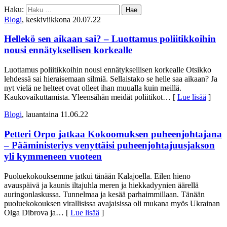
Haku:
Blogi
, keskiviikkona 20.07.22
Hellekö sen aikaan sai? – Luottamus poliitikkoihin
nousi ennätyksellisen korkealle
Luottamus poliitikkoihin nousi ennätyksellisen korkealle Otsikko
lehdessä sai hieraisemaan silmiä. Sellaistako se helle saa aikaan? Ja
nyt vielä ne helteet ovat olleet ihan muualla kuin meillä.
Kaukovaikuttamista. Yleensähän meidät poliitikot
… [
Lue lisää
]
Blogi
, lauantaina 11.06.22
Petteri Orpo jatkaa Kokoomuksen puheenjohtajana
– Pääministeriys venyttäisi puheenjohtajuusjakson
yli kymmeneen vuoteen
Puoluekokouksemme jatkui tänään Kalajoella. Eilen hieno
avauspäivä ja kaunis iltajuhla meren ja hiekkadyynien äärellä
auringonlaskussa. Tunnelmaa ja kesää parhaimmillaan. Tänään
puoluekokouksen virallisissa avajaisissa oli mukana myös Ukrainan
Olga Dibrova ja
… [
Lue lisää
]