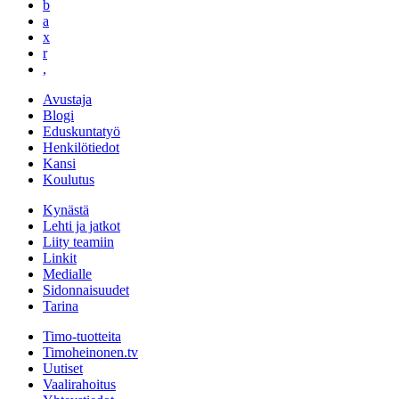
b
a
x
r
,
Avustaja
Blogi
Eduskuntatyö
Henkilötiedot
Kansi
Koulutus
Kynästä
Lehti ja jatkot
Liity teamiin
Linkit
Medialle
Sidonnaisuudet
Tarina
Timo-tuotteita
Timoheinonen.tv
Uutiset
Vaalirahoitus