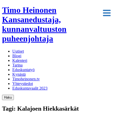
Timo Heinonen
Kansanedustaja,
kunnanvaltuuston
puheenjohtaja
Uutiset
Blogi
Kalenteri
Tarina
Eduskuntatyö
Kynästä
Timoheinonen.tv
Yhteystiedot
Eduskuntavaalit 2023
Haku
Tagi: Kalajoen Hiekkasärkät