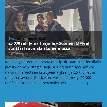
Blogi
, perjantaina 04.08.23
20 000 rallifania Harjulla – Suomen MM-ralli
starttasi suomalaiskomennossa
Kauden yhdeksäs rallin MM-osakilpailu starttasi eilen illalla
Jyväskylän keskustassa Harjulla. Harjun yleisöerikoiskoe
rikkoi viime vuotisen katsojaennätyksen ja 3,5 kilometrin
mittaisen avauserikoiskokeen varteen änkeytyi 20 000
rallifania. Tunnelma oli sen mukainen
… [
Lue lisää
]