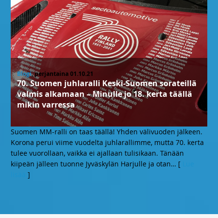
Blogi
, perjantaina 01.10.21
70. Suomen juhlaralli Keski-Suomen sorateillä
valmis alkamaan – Minulle jo 18. kerta täällä
mikin varressa
Suomen MM-ralli on taas täällä! Yhden välivuoden jälkeen.
Korona perui viime vuodelta juhlarallimme, mutta 70. kerta
tulee vuorollaan, vaikka ei ajallaan tulisikaan. Tänään
kiipeän jälleen tuonne Jyväskylän Harjulle ja otan
… [
Lue
lisää
]