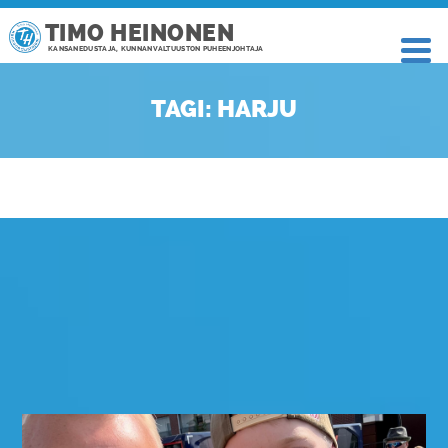
TIMO HEINONEN
KANSANEDUSTAJA, KUNNANVALTUUSTON PUHEENJOHTAJA
TAGI: HARJU