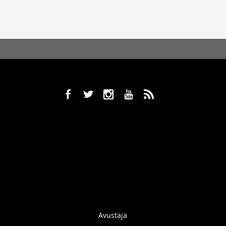
b
a
x
r
,
Avustaja