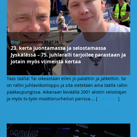
Blogi
, perjantaina 31.07.26
23. kerta juontamassa ja selostamassa
Jyskälässä – 75. juhlaralli tarjoilee parastaan ja
jotain myös viimeistä kertaa
Taas täällä! Tai oikeastaan eilen jo palattiin ja jatkettiin. Se
on rallin juhlaviikonloppu ja sitä vietetään aina täällä rallin
pääkaupungissa. Aikanaan keväällä 2001 aloitin selostajan
ja myös tv-työn moottoriurheilun parissa.
… [
Lue lisää
]