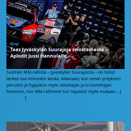
Blogi
, torstaina 01.08.24
Taas Jyväskylän Suurajoja selostamassa –
Aplodit Jussi Hannulalle.
Suomen MM-rallista – Jyväskylän Suurajoista – on tullut
tärkeä osa minunkin kesää. Aikanaan, kun oman yritykseni
perustin ja hyppäsin myös selostajan ja tv-toimittajan
hommiin, niin MM-rallimme tuli nopeasti myös mukaan
… [
Lue lisää
]