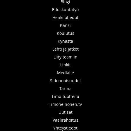
Blogi
Eduskuntatyö
Henkilötiedot
Kansi
Koulutus
Kynästä
Lehti ja jatkot
Liity teamiin
Linkit
Medialle
Sidonnaisuudet
Tarina
Timo-tuotteita
Timoheinonen.tv
Uutiset
Vaalirahoitus
Yhteystiedot