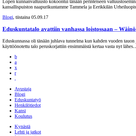
Lopen kunnanvaltuusto kokoontui tänään perinteiseen valtuustosemina
kansallispuiston naapurikuntamme Tammela ja Eerikkilän Urheiluopisto
Blogi
, tiistaina 05.09.17
Eduskuntatalo avattiin vanhassa loistossaan – Wäinö A
Eduskunnassa oli tänään juhlava tunnelma kun kahden vuoden tauon 
käyttöönotettu talo peruskorjattiin ensimmäistä kertaa vasta nyt lähes
…
b
a
x
r
,
Avustaja
Blogi
Eduskuntatyö
Henkilötiedot
Kansi
Koulutus
Kynästä
Lehti ja jatkot