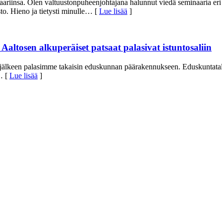
ariinsa. Olen valtuustonpuheenjohtajana halunnut viedä seminaaria eri
. Hieno ja tietysti minulle
… [
Lue lisää
]
altosen alkuperäiset patsaat palasivat istuntosaliin
jälkeen palasimme takaisin eduskunnan päärakennukseen. Eduskuntatal
 [
Lue lisää
]