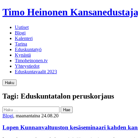
Timo Heinonen
Kansanedustaja
Uutiset
Blogi
Kalenteri
Tarina
Eduskuntatyö
Kynästä
Timoheinonen.tv
Yhteystiedot
Eduskuntavaalit 2023
Haku
Tagi: Eduskuntatalon peruskorjaus
Haku:
Blogi
, maanantaina 24.08.20
Lopen Kunnanvaltuuston kesäseminaari kahden kansal