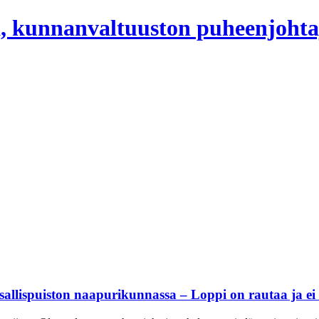
, kunnanvaltuuston puheenjohta
lispuiston naapurikunnassa – Loppi on rautaa ja ei 