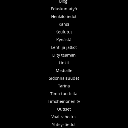
Blogi
Eduskuntatyö
Henkilötiedot
Kansi
Koulutus
Kynästä
Lehti ja jatkot
Liity teamiin
Linkit
Medialle
Sidonnaisuudet
Tarina
Timo-tuotteita
Timoheinonen.tv
Uutiset
Vaalirahoitus
Yhteystiedot