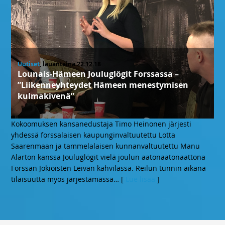
Uutiset
, lauantaina 22.12.18
Lounais-Hämeen Jouluglögit Forssassa –
”Liikenneyhteydet Hämeen menestymisen
kulmakivenä”
Kokoomuksen kansanedustaja Timo Heinonen järjesti
yhdessä forssalaisen kaupunginvaltuutettu Lotta
Saarenmaan ja tammelalaisen kunnanvaltuutettu Manu
Alarton kanssa Jouluglögit vielä joulun aatonaatonaattona
Forssan Jokioisten Leivän kahvilassa. Reilun tunnin aikana
tilaisuutta myös järjestämässä
… [
Lue lisää
]