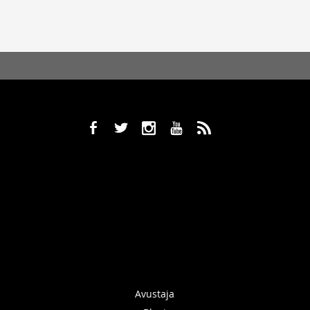
b
a
x
r
,
Avustaja