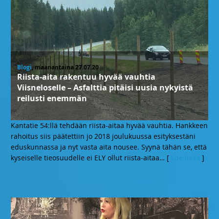
Blogi
, maanantaina 27.07.20
Riista-aita rakentuu hyvää vauhtia
Viisneloselle – Asfalttia pitäisi uusia nykyistä
reilusti enemmän
Kantatie 54:llä tehdään riista-aitaa hyvää vauhtia. Hankkeen
rahoitus siis päätettiin jo 2018 joulukuussa esityksestäni
eduskunnassa ja nyt vasta aita nousee. Syynä tähän se, että
kyseiselle tieosuudelle ei ELY ollut riista-aitaa
… [
Lue lisää
]