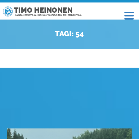
TIMO HEINONEN
KANSANEDUSTAJA, KUNNANVALTUUSTON PUHEENJOHTAJA
TAGI: 54