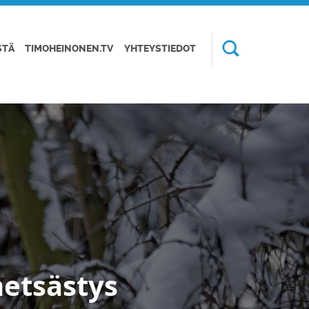
STÄ
TIMOHEINONEN.TV
YHTEYSTIEDOT
etsästys