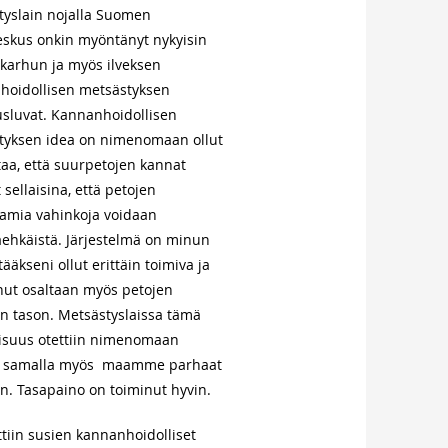
tyslain nojalla Suomen
eskus onkin myöntänyt nykyisin
karhun ja myös ilveksen
hoidollisen metsästyksen
usluvat. Kannanhoidollisen
tyksen idea on nimenomaan ollut
aa, että suurpetojen kannat
 sellaisina, että petojen
tamia vahinkoja voidaan
ehkäistä. Järjestelmä on minun
äkseni ollut erittäin toimiva ja
nut osaltaan myös petojen
n tason. Metsästyslaissa tämä
isuus otettiin nimenomaan
utta samalla myös maamme parhaat
on. Tasapaino on toiminut hyvin.
ttiin susien kannanhoidolliset