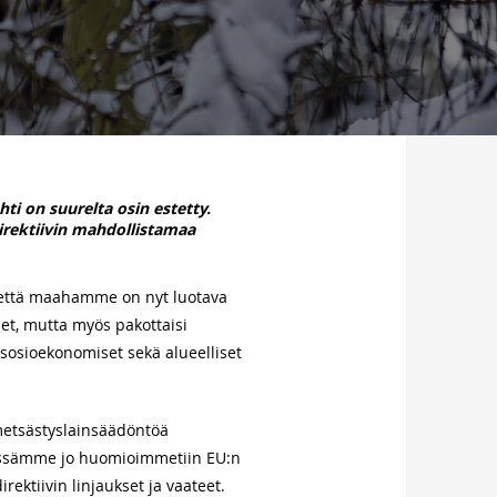
i on suurelta osin estetty.
direktiivin mahdollistamaa
, että maahamme on nyt luotava
et, mutta myös pakottaisi
 sosioekonomiset sekä alueelliset
metsästyslainsäädöntöä
ssämme jo huomioimmetiin EU:n
irektiivin linjaukset ja vaateet.