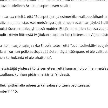
ittava uudelleen Århusin sopimuksen sisältö.
in samaa mieltä, että ”Suurpetojen ja esimerkiksi valkoposkihanhen 
iivin lajiliitelistaukset metsästysrajoitteineen ovat liian jäykkä hal
vuoksi Suomen tulee yhdessä muiden EU-jäsenmaiden kanssa vaatia
direktiivin liitteestä IV (tiukan suojelun lajit) liitteeseen V (metsästet
on toimitusjohtaja Jaakko Silpola totesi, että ”Luontodirektiivi suojele
uksen karhun poikkeuslupapäätösten täytäntöönpano ei ole valituste
n karhukanta ei ole uhattuna”.
metsästäjät yhdessä töitä sen eteen, että kannanhoidollinen metsäs
 kuullaan, kunhan pidämme ääntä. Yhdessä.
llekirjoittamalla aiheesta kansalaisaloitteen osoitteessa:
loite/11115.