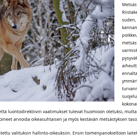
Metsäs
Riistak
suden, 
kannan
poikke
metsäs
varmist
pysyvät
aiheut
ennalta
ymmärtä
turvan
suojelu
kokona
 että luontodirektiivin vaatimukset tulevat huomioon otetuksi, m
 voineet arvioida oikeasuhtaisen ja myös kestävän metsästyksen tas
stettu valituksin hallinto-oikeuksiin. Ensin toimenpanokieltoon laite