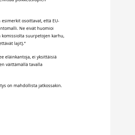
esimerkit osoittavat, että EU-
lintomalli. Ne eivät huomioi
 komissiolta suurpetojen karhu,
tävät lajit).”
e eläinkantoja, ei yksittäisiä
n väittämällä tavalla
tys on mahdollista jatkossakin.