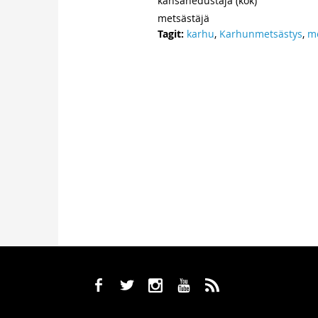
kansanedustaja (kok)
metsästäjä
Tagit:
karhu
,
Karhunmetsästys
,
me
b
a
x
r
,