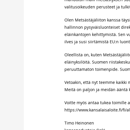
valitusoikeuden perusteet ja tulk
Olen Metsästäjäliiton kanssa täys
hallinnon pysyväisluonteiset direkt
eläinkantojen kehittymistä. Sen 
ilves ja susi siirtämistä EU:n luonto
Oleellista on, kuten Metsästäjäliit
eläinyksilöitä. Suomen riistakesk
peruuttamaton toimenpide. Suome
Vetoakin, että nyt teemme kaikki 
Meitä on paljon ja meidän ääntä
Voitte myös antaa tukea toimille a
https://www.kansalaisaloite.fi/fi/a
Timo Heinonen