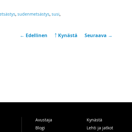
tsästys
,
sudenmetsästys
,
susi
,
← Edellinen
￪ Kynästä
Seuraava →
Avustaja
Kynästä
Blogi
Lehti ja jatkot