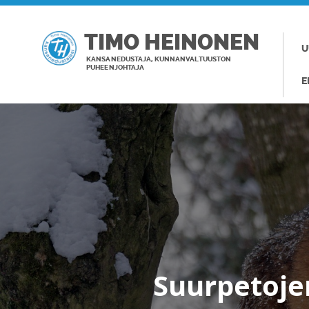
TIMO HEINONEN
U
KANSANEDUSTAJA, KUNNANVALTUUSTON
PUHEENJOHTAJA
E
Suurpetoje