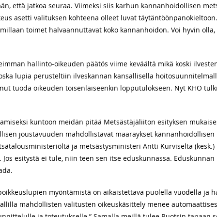
ään, että jatkoa seuraa. Viimeksi siis karhun kannanhoidollisen m
oikeus asetti valituksen kohteena olleet luvat täytäntöönpanokieltoon
millaan toimet halvaannuttavat koko kannanhoidon. Voi hyvin olla, 
eimman hallinto-oikeuden päätös viime keväältä mikä koski ilveste
ka lupia perusteltiin ilveskannan kansallisella hoitosuunnitelmalla
inut tuoda oikeuden toisenlaiseenkin lopputulokseen. Nyt KHO tulkitsi
tamiseksi kuntoon meidän pitää Metsästäjäliiton esityksen mukaises
allisen joustavuuden mahdollistavat määräykset kannanhoidollisen 
tsätalousministeriöltä ja metsästysministeri Antti Kurviselta (kesk.
 Jos esitystä ei tule, niin teen sen itse eduskunnassa. Eduskunnan 
aada.
 ”poikkeuslupien myöntämistä on aikaistettava puolella vuodella ja ha
mallilla mahdollisten valitusten oikeuskäsittely menee automaattise
ittelulle ja toteutukselle.” Samalla meillä tulee Ruotsin tapaan s