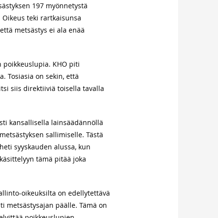
etsästyksen 197 myönnetystä
. Oikeus teki rartkaisunsa
että metsästys ei ala enää
n poikkeuslupia. KHO piti
. Tosiasia on sekin, että
 siis direktiiviä toisella tavalla
ti kansallisella lainsäädännöllä
metsästyksen sallimiselle. Tästä
) heti syyskauden alussa, kun
käsittelyyn tämä pitää joka
llinto-oikeuksilta on edellytettävä
sti metsästysajan päälle. Tämä on
elvittää poikkeuslupien