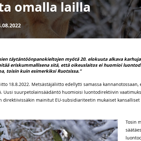
ta omalla lailla
.08.2022
sien täytäntöönpanokieltojen myötä 20. elokuuta alkava karhujaht
pitää eriskummallisena sitä, että oikeuslaitos ei huomioi luonto
oa, toisin kuin esimerkiksi Ruotsissa.”
iitto 18.8.2022. Metsästäjäliitto edellytti samassa kannanotossaan
. Uusi suurpetolainsäädäntö huomioisi luontodirektiivin vaatimuks
direktiivissäkin mainitut EU-subsidiariteetin mukaiset kansalliset
Tosin 
säätäe
luontod