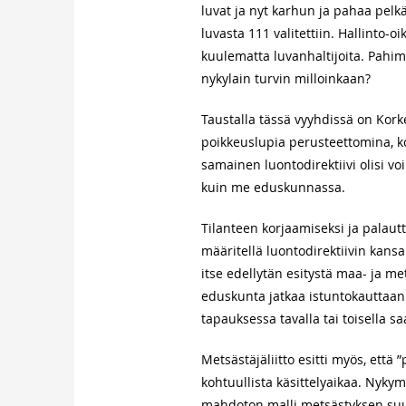
luvat ja nyt karhun ja pahaa pelk
luvasta 111 valitettiin. Hallinto-
kuulematta luvanhaltijoita. Pahim
nykylain turvin milloinkaan?
Taustalla tässä vyyhdissä on Kork
poikkeuslupia perusteettomina, kos
samainen luontodirektiivi olisi vo
kuin me eduskunnassa.
Tilanteen korjaamiseksi ja palaut
määritellä luontodirektiivin kans
itse edellytän esitystä maa- ja me
eduskunta jatkaa istuntokauttaan.
tapauksessa tavalla tai toisella s
Metsästäjäliitto esitti myös, että
kohtuullista käsittelyaikaa. Nyky
mahdoton malli metsästyksen suunn