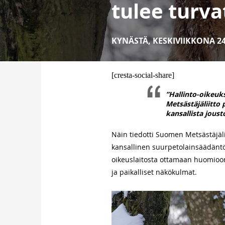
tulee turva
KYNÄSTÄ
,
KESKIVIIKKONA 24
[cresta-social-share]
”Hallinto-oikeuk
Metsästäjäliitto 
kansallista joust
Näin tiedotti Suomen Metsästäjäl
kansallinen suurpetolainsäädäntö
oikeuslaitosta ottamaan huomioon 
ja paikalliset näkökulmat.