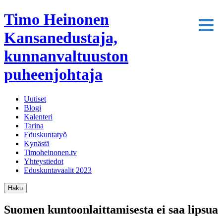
Timo Heinonen
Kansanedustaja,
kunnanvaltuuston
puheenjohtaja
Uutiset
Blogi
Kalenteri
Tarina
Eduskuntatyö
Kynästä
Timoheinonen.tv
Yhteystiedot
Eduskuntavaalit 2023
Haku
Suomen kuntoonlaittamisesta ei saa lipsua