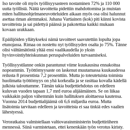
Iso tavoite oli myös työllisyysasteen nostaminen 72% ja 110 000
uutta työllistä. Näitä tavoitteita pidettiin mahdottomina ja muistan
miten hallitusohjelmaneuvotteluiden aikaan myös osa olisi halunnut
asettaa riman alemmaksi. Juhana Vartiainen (kok) piti kiinni kovista
tavoitteista ja sai pidettyä päänsä ja pakotettua kaikki mukaan
kovaan urakkaan.
Epäilijöiden yllätykseksi nämä tavoitteet saavutettiin lopulta jopa
etunojassa. Rimaa on nostettu nyt työllisyyden osalta jo 75%. Tänne
olisi välttämätöntä yltää ensi vaalikaudella jo yksin
hyvinvointiyhteiskunnan peruspalveluiden turvaamiseksi.
Työllisyystilanne onkin parantunut viime kuukausina ennakoitua
nopeammin. Työttömyysaste on laskenut muutamassa kuukaudessa
reilusta 8 prosentista 7,2 prosenttiin. Mutta jo toteutetuista toimista
huolimatta työttömyys on yhä korkealla ja se rasittaa kovalla kädellä
julkista talouttamme. Tämän takia budjettiehdotus on edelleen
kuluvan vuoden tapaan 1,7 mrd euroa alijäämäinen. Se on liikaa
vaikkakin paljon vähemmän kuin hallituksen aloittaessa kautensa.
Vuonna 2014 budjettialijäämä oli 6,6 miljardia euroa. Mutta
lisätoimia tarvitaan edelleen ja tavoitteista ei saa tinkiä edes vaalien
lähestyessä.
Veroratkaisu valmistellaan valtiovarainministerin budjettiriiheen
mennessä. Siinä varmistetaan, ettei kenenkään työn verotus kiristy.