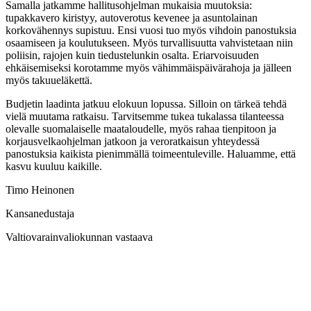
Samalla jatkamme hallitusohjelman mukaisia muutoksia:
tupakkavero kiristyy, autoverotus kevenee ja asuntolainan
korkovähennys supistuu. Ensi vuosi tuo myös vihdoin panostuksia
osaamiseen ja koulutukseen. Myös turvallisuutta vahvistetaan niin
poliisin, rajojen kuin tiedustelunkin osalta. Eriarvoisuuden
ehkäisemiseksi korotamme myös vähimmäispäivärahoja ja jälleen
myös takuueläkettä.
Budjetin laadinta jatkuu elokuun lopussa. Silloin on tärkeä tehdä
vielä muutama ratkaisu. Tarvitsemme tukea tukalassa tilanteessa
olevalle suomalaiselle maataloudelle, myös rahaa tienpitoon ja
korjausvelkaohjelman jatkoon ja veroratkaisun yhteydessä
panostuksia kaikista pienimmällä toimeentuleville. Haluamme, että
kasvu kuuluu kaikille.
Timo Heinonen
Kansanedustaja
Valtiovarainvaliokunnan vastaava