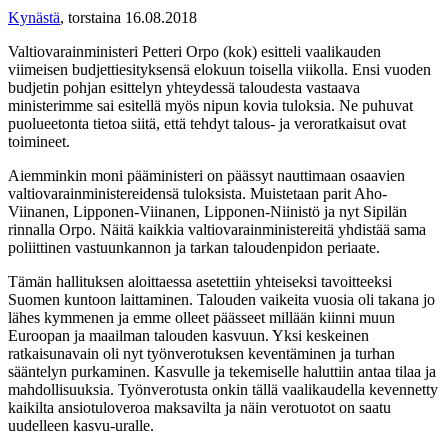
Kynästä
,
torstaina 16.08.2018
Valtiovarainministeri Petteri Orpo (kok) esitteli vaalikauden
viimeisen budjettiesityksensä elokuun toisella viikolla. Ensi vuoden
budjetin pohjan esittelyn yhteydessä taloudesta vastaava
ministerimme sai esitellä myös nipun kovia tuloksia. Ne puhuvat
puolueetonta tietoa siitä, että tehdyt talous- ja veroratkaisut ovat
toimineet.
Aiemminkin moni pääministeri on päässyt nauttimaan osaavien
valtiovarainministereidensä tuloksista. Muistetaan parit Aho-
Viinanen, Lipponen-Viinanen, Lipponen-Niinistö ja nyt Sipilän
rinnalla Orpo. Näitä kaikkia valtiovarainministereitä yhdistää sama
poliittinen vastuunkannon ja tarkan taloudenpidon periaate.
Tämän hallituksen aloittaessa asetettiin yhteiseksi tavoitteeksi
Suomen kuntoon laittaminen. Talouden vaikeita vuosia oli takana jo
lähes kymmenen ja emme olleet päässeet millään kiinni muun
Euroopan ja maailman talouden kasvuun. Yksi keskeinen
ratkaisunavain oli nyt työnverotuksen keventäminen ja turhan
sääntelyn purkaminen. Kasvulle ja tekemiselle haluttiin antaa tilaa ja
mahdollisuuksia. Työnverotusta onkin tällä vaalikaudella kevennetty
kaikilta ansiotuloveroa maksavilta ja näin verotuotot on saatu
uudelleen kasvu-uralle.