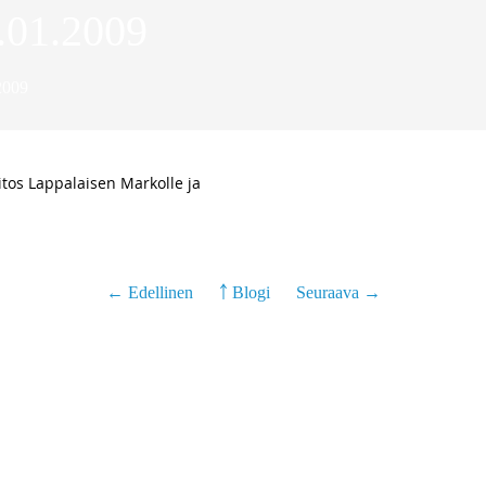
.01.2009
009
tos Lappalaisen Markolle ja
← Edellinen
￪ Blogi
Seuraava →