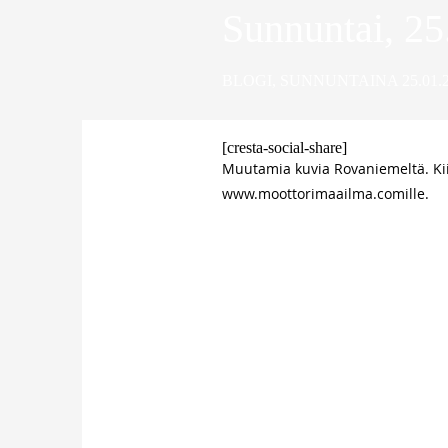
Sunnuntai, 25
BLOGI
,
SUNNUNTAINA 25.01.2
[cresta-social-share]
Muutamia kuvia Rovaniemeltä. Kii
www.moottorimaailma.comille.