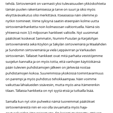
tehdä. Siirtoviemärit on varmasti yksi tulevaisuuden ykköskohteita
tämän puolen rakentamisessa ja tarve on suuri ja siksi myös
elvyttävävaikutus olisi merkittävä. Itseasiassa näin olemme jo
nytkin toimineet. Viime syksynä saatiin eteenpäin kolme uutta
siirtoviemärihanketta noin kolmasosan valtiontuella. Nämä siis
yhteensä noin 3,5 miljoonan hankkeet valtiolle. Nyt uusimmat
päätökset koskevat Sammatin, Nummi-Pusulan ja Karjalohjan
siirtoviemäreitä sekä Köyliön ja Säkylän siirtoviemäriä ja Maalahden
ja Sundomin siirtoviemäriä ja vielä Leppävirran ja Varkauden
siirtoviemäri. Tällaiset hankkeet ovat mitä parhaita vesistöjemme
suojelun kannalta ja on myös totta, että vanhojen käyttöikänsä
pään tulevien puhdistamojen jälkeen on järkevää nostaa
puhdistamojen kokoa. Suuremmissa yksiköissä toimintavarmuus
on parempi ja myös puhdistus tehokkaampaa. Näin voimme
vaikuttaa lähialueiden sisävesiin, mutta myös aina Itämerenkin
tilaan. Tällaisia hankkeita on nyt syytä etsiä ja tutkailla lisää.
Samalla kun nyt otin puheeksi nämä tuoreimmat päätökset
siirtoviemäreistä niin en voi olla sivuamatta myös haja-
asutusalueiden jätevesiasetusta. On laajasti myönnetty, että sen