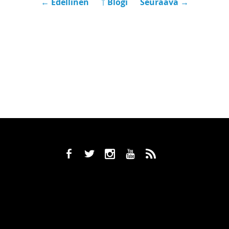
← Edellinen
￪ Blogi
Seuraava →
b
a
x
r
,