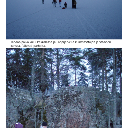
Tänään päivä kului Pekkalassa ja Loppijärvellä kummityttöjen ja ystävien
kanssa. Päivistä parhaita.