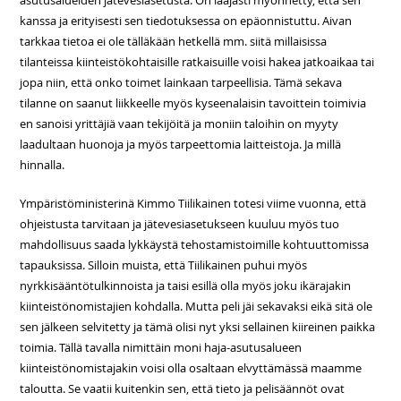
kanssa ja erityisesti sen tiedotuksessa on epäonnistuttu. Aivan
tarkkaa tietoa ei ole tälläkään hetkellä mm. siitä millaisissa
tilanteissa kiinteistökohtaisille ratkaisuille voisi hakea jatkoaikaa tai
jopa niin, että onko toimet lainkaan tarpeellisia. Tämä sekava
tilanne on saanut liikkeelle myös kyseenalaisin tavoittein toimivia
en sanoisi yrittäjiä vaan tekijöitä ja moniin taloihin on myyty
laadultaan huonoja ja myös tarpeettomia laitteistoja. Ja millä
hinnalla.
Ympäristöministerinä Kimmo Tiilikainen totesi viime vuonna, että
ohjeistusta tarvitaan ja jätevesiasetukseen kuuluu myös tuo
mahdollisuus saada lykkäystä tehostamistoimille kohtuuttomissa
tapauksissa. Silloin muista, että Tiilikainen puhui myös
nyrkkisääntötulkinnoista ja taisi esillä olla myös joku ikärajakin
kiinteistönomistajien kohdalla. Mutta peli jäi sekavaksi eikä sitä ole
sen jälkeen selvitetty ja tämä olisi nyt yksi sellainen kiireinen paikka
toimia. Tällä tavalla nimittäin moni haja-asutusalueen
kiinteistönomistajakin voisi olla osaltaan elvyttämässä maamme
taloutta. Se vaatii kuitenkin sen, että tieto ja pelisäännöt ovat