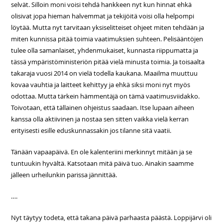
selvät. Silloin moni voisi tehdä hankkeen nyt kun hinnat ehkä
olisivat jopa hieman halvemmat ja tekijöitä voisi olla helpompi
löytää. Mutta nyt tarvitaan yksiselitteiset ohjeet miten tehdään ja
miten kunnissa pitää toimia vaatimuksien suhteen. Pelisääntöjen
tulee olla samanlaiset, yhdenmukaiset, kunnasta riippumatta ja
tässä ympäristöministeriön pitää vielä minusta toimia. Ja toisaalta
takaraja vuosi 2014 on vielä todella kaukana. Maailma muuttuu
kovaa vauhtia ja laitteet kehittyy ja ehkä siksi moni nyt myös
odottaa. Mutta tärkein hämmentäjä on tämä vaatimusviidakko.
Toivotaan, että tällainen ohjeistus saadaan. Itse lupaan aiheen
kanssa olla aktiivinen ja nostaa sen sitten vaikka vielä kerran
erityisesti esille eduskunnassakin jos tilanne sitä vaatii.
Tänään vapaapäivä. En ole kalenteriini merkinnyt mitään ja se
tuntuukin hyvältä. Katsotaan mitä päivä tuo. Ainakin saamme
jälleen urheilunkin parissa jännittää.
….
Nyt täytyy todeta, että takana päivä parhaasta päästä. Loppijärvi oli