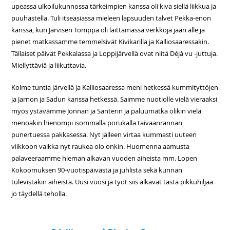
upeassa ulkoilukunnossa tärkeimpien kanssa oli kiva siellä liikkua ja
puuhastella. Tuli itseasiassa mieleen lapsuuden talvet Pekka-enon
kanssa, kun Järvisen Tomppa oli laittamassa verkkoja jään alle ja
pienet matkassamme temmelsivät Kivikarilla ja Kalliosaaressakin.
Tällaiset päivät Pekkalassa ja Loppijärvellä ovat niitä Déjà vu -juttuja.
Miellyttäviä ja liikuttavia.
Kolme tuntia järvellä ja Kalliosaaressa meni hetkessä kummityttöjen
ja Jarnon ja Sadun kanssa hetkessä. Saimme nuotiolle vielä vieraaksi
myös ystävämme Jonnan ja Santerin ja paluumatka olikin vielä
menoakin hienompi isommalla porukalla taivaanrannan
punertuessa pakkasessa. Nyt jälleen virtaa kummasti uuteen
viikkoon vaikka nyt raukea olo onkin. Huomenna aamusta
palaveeraamme hieman alkavan vuoden aiheista mm. Lopen
Kokoomuksen 90-vuotispäivästä ja juhlista sekä kunnan
tulevistakin aiheista. Uusi vuosi ja työt siis alkavat tästä pikkuhiljaa
jo täydellä teholla.