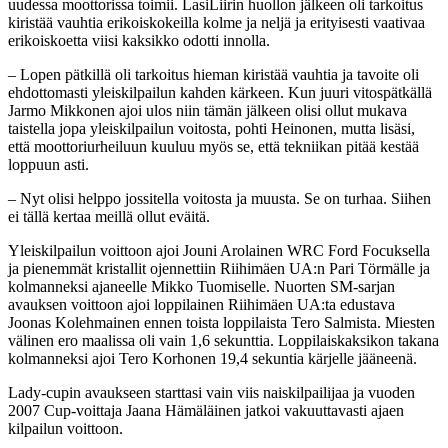
uudessa moottorissa toimii. LasiLiirin huollon jälkeen oli tarkoitus
kiristää vauhtia erikoiskokeilla kolme ja neljä ja erityisesti vaativaa
erikoiskoetta viisi kaksikko odotti innolla.
– Lopen pätkillä oli tarkoitus hieman kiristää vauhtia ja tavoite oli
ehdottomasti yleiskilpailun kahden kärkeen. Kun juuri vitospätkällä
Jarmo Mikkonen ajoi ulos niin tämän jälkeen olisi ollut mukava
taistella jopa yleiskilpailun voitosta, pohti Heinonen, mutta lisäsi,
että moottoriurheiluun kuuluu myös se, että tekniikan pitää kestää
loppuun asti.
– Nyt olisi helppo jossitella voitosta ja muusta. Se on turhaa. Siihen
ei tällä kertaa meillä ollut eväitä.
Yleiskilpailun voittoon ajoi Jouni Arolainen WRC Ford Focuksella
ja pienemmät kristallit ojennettiin Riihimäen UA:n Pari Törmälle ja
kolmanneksi ajaneelle Mikko Tuomiselle. Nuorten SM-sarjan
avauksen voittoon ajoi loppilainen Riihimäen UA:ta edustava
Joonas Kolehmainen ennen toista loppilaista Tero Salmista. Miesten
välinen ero maalissa oli vain 1,6 sekunttia. Loppilaiskaksikon takana
kolmanneksi ajoi Tero Korhonen 19,4 sekuntia kärjelle jääneenä.
Lady-cupin avaukseen starttasi vain viis naiskilpailijaa ja vuoden
2007 Cup-voittaja Jaana Hämäläinen jatkoi vakuuttavasti ajaen
kilpailun voittoon.