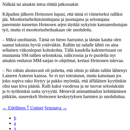
Nälkää tai ainakin intoa riittää jatkossakin
Kilpailun jälkeen Heinonen lupasi, että tämä ei viimeiseksi ralliksi
jää. Moottoriurheilutoimittajana ja juontajana ja selostajana
paremmin tunnetun Heinosen arjen täyttää nykyisin kansanedustajan
työ, mutta ei moottoriurheiluakaan ole unohdettu.
– Miksi unohtaisin. Tämä on hieno harrastus ja tämän kautta olen
saanut lukuisia hyviä ystäviäkin. Ralliin tai radalle lähtö on aina
sellainen viikonlopun kohokohta. Tällä kaudella kalenterissani on
muutamia SM-rallien selostuksia, rallicrossia ja tv-puolella nyt
ainakin enduron MM-sarjan tv-ohjelmat, kertasi Heinonen tulevaa.
– No vähän alustavasti oli puhetta, että olisin jo tähän ralliin lähtenyt
Laineen Anteron kanssa. Se ei nyt toteutunut, mutta katsotaan jos
joku sopiva rako löytyy ja pakko myöntää, että äffäläisen kyytiinkin
olisi taas kiva päästä. Ralli kaksi vuodessa ja ne tuovat selostuksiin
ja tv-työhönkin uutta syvyyttä. Menevät ammattitaidon kehittämisen
piikkiin, naureskeli Heinonen keskeytyksen harmien jo unohduttua.
← Edellinen
￪ Uutiset
Seuraava →
b
a
x