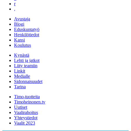
r
,
Avustaja
Blogi
Eduskuntatyö
Henkilötiedot
Kansi
Koulutus
Kynästä
Lehti ja jatkot
Liity teamiin
Linkit
Medialle
Sidonnaisuudet
Tarina
Timo-tuotteita
Timoheinonen.tv
Uutiset
Vaalirahoitus
Yhteystiedot
Vaalit 2023