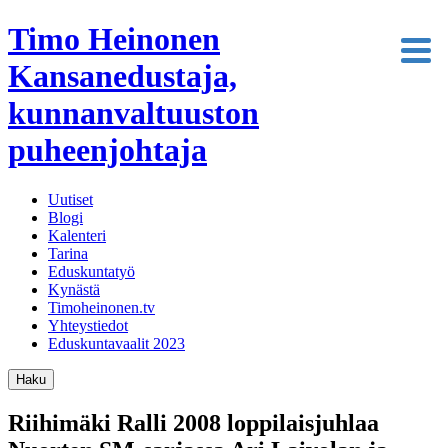
Timo Heinonen
Kansanedustaja,
kunnanvaltuuston
puheenjohtaja
Uutiset
Blogi
Kalenteri
Tarina
Eduskuntatyö
Kynästä
Timoheinonen.tv
Yhteystiedot
Eduskuntavaalit 2023
Haku
Riihimäki Ralli 2008 loppilaisjuhlaa