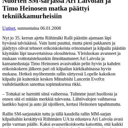
Nuorten SM-sarjassa Ari Laivolan ja
Timo Heinosen matka päättyi
tekniikkamurheisiin
Uutiset
,
sunnuntaina 06.01.2008
Nyt jo 35. kerran ajettu Riihimäki Ralli päästiin ajamaan läpi
hyvässä talvisäässä. Vain lumi puuttui, mutta pieni pakkanen ja
jäädytys olivat tehneet erikoiskokeista erinomaiset ja kilpailu päästiin
käymään läpi tasavertaisissa olosuhteissa. Yleisluokan avanneet ja
mukaan voittotaisteluunkin ilmoittautuneet Ari Laivola ja
kansanedustaja Timo Heinonen avasivatkin pelin hyvin ja kahden
erikoiskokeen jälkeen pari oli kilpailun kärkikahinassa hyvin
mukana. Hetkeä myöhemmin rallin siirtyessä Lopelle kaksikon
kilpailu jäi kuitenkin kesken Mitsubishi Lancerin Evo9:n
vaihdelaatikon sanottua sopimuksensa rikki.
– Tottakai se harmitti siinä vaiheessa. Tulimme juuri huollosta ja
ennen sitä ei mitään merkkiä tulevasta. Lähtövalojen vaihtuessa
laatikko hajosi ja auto jäi sijoilleen, kertasi Heinonen tapahtunutta.
Rallin SM-sarjastakin tuttu ja tällä kaudella rallin MM-sarjan
kilpailuihin keskittyvä Riihimäen UA:ta edustava Ari Laivola avasi
pelin varman päälle. Kaksi avauserikoiskoetta katsottiin, että kaikki