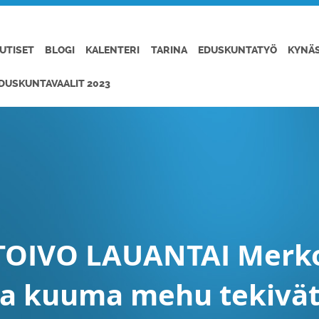
UTISET
BLOGI
KALENTERI
TARINA
EDUSKUNTATYÖ
KYNÄ
DUSKUNTAVAALIT 2023
TOIVO LAUANTAI Merko
 ja kuuma mehu tekivä