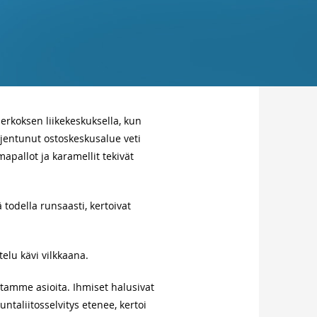
rkoksen liikekeskuksella, kun
jentunut ostoskeskusalue veti
apallot ja karamellit tekivät
ä todella runsaasti, kertoivat
elu kävi vilkkaana.
ntamme asioita. Ihmiset halusivat
aliitosselvitys etenee, kertoi