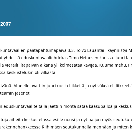
.2007
untavaalien päätapahtumapäivä 3.3. Toivo Lauantai –käynnistyi Me
t yhdessä eduskuntavaaliehdokas Timo Heinosen kanssa. Juuri laa
a vieraili iltapäivän aikana yli kolmesataa kävijää. Kuuma mehu, ilm
ä keskustelukin oli vilkasta.
änä. Alueelle avattiin juuri uusia liikkeitä ja nyt väkeä oli liikkeell
iteamin jäsenet.
eduskuntavaaliteltalla jaettiin monta sataa kaasupalloa ja keskust
tuja aiheita keskustelussa esille nousi ja nyt paljon myös seutuku
lurakennehankkeessa Riihimäen seutukunnalla mennään ja miten kunt