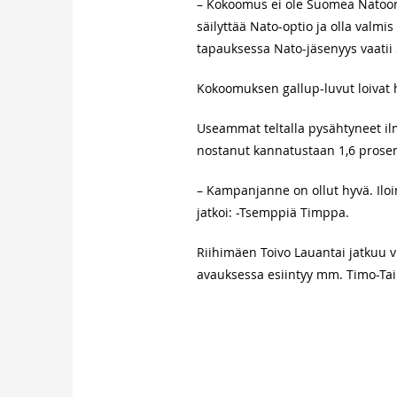
– Kokoomus ei ole Suomea Natoo
säilyttää Nato-optio ja olla valmi
tapauksessa Nato-jäsenyys vaatii
Kokoomuksen gallup-luvut loivat 
Useammat teltalla pysähtyneet i
nostanut kannatustaan 1,6 prosen
– Kampanjanne on ollut hyvä. Iloi
jatkoi: -Tsemppiä Timppa.
Riihimäen Toivo Lauantai jatkuu 
avauksessa esiintyy mm. Timo-Taik