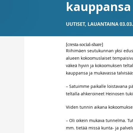
kauppansa
UUTISET
,
LAUANTAINA 03.03
[cresta-social-share]
Riihimäen seutukunnan yksi edusk
alueen kokoomuslaiset tempaisiva
väkeä hyvin ja kokoomuksen teltall
kauppansa ja mukavassa talvisääss
– Satuimme paikalle loistavana päiv
teltalla ahkeroineet Heinosen tuk
Viiden tunnin aikana kokoomuksen 
– Oli oikein mukava tunnelma. Tut
mm. tietää missä kunta- ja palve