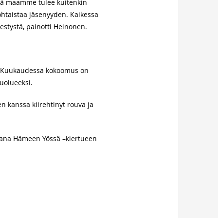
tä maamme tulee kuitenkin
kohtaistaa jäsenyyden. Kaikessa
estystä, painotti Heinonen.
a. Kuukaudessa kokoomus on
uolueeksi.
n kanssa kiirehtinyt rouva ja
ukana Hämeen Yössä –kiertueen
.