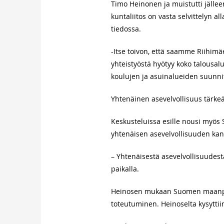
Timo Heinonen ja muistutti jällee
kuntaliitos on vasta selvittelyn a
tiedossa.
-Itse toivon, että saamme Riihimä
yhteistyöstä hyötyy koko talousa
koulujen ja asuinalueiden suunnit
Yhtenäinen asevelvollisuus tärke
Keskusteluissa esille nousi myös 
yhtenäisen asevelvollisuuden kan
– Yhtenäisestä asevelvollisuudes
paikalla.
Heinosen mukaan Suomen maanpuol
toteutuminen. Heinoselta kysytti