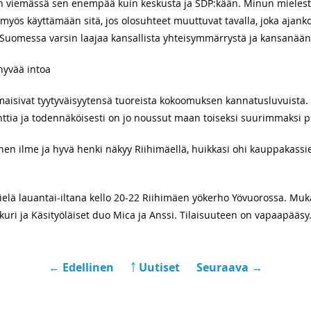
n viemässä sen enempää kuin keskusta ja SDP:kään. Minun mieles
s myös käyttämään sitä, jos olosuhteet muuttuvat tavalla, joka ajan
 Suomessa varsin laajaa kansallista yhteisymmärrystä ja kansanään
hyvää intoa
lmaisivat tyytyväisyytensä tuoreista kokoomuksen kannatusluvuist
ttia ja todennäköisesti on jo noussut maan toiseksi suurimmaksi p
nen ilme ja hyvä henki näkyy Riihimäellä, huikkasi ohi kauppakassie
vielä lauantai-iltana kello 20-22 Riihimäen yökerho Yövuorossa. M
uri ja Käsityöläiset duo Mica ja Anssi. Tilaisuuteen on vapaapääsy
← Edellinen
￪ Uutiset
Seuraava →