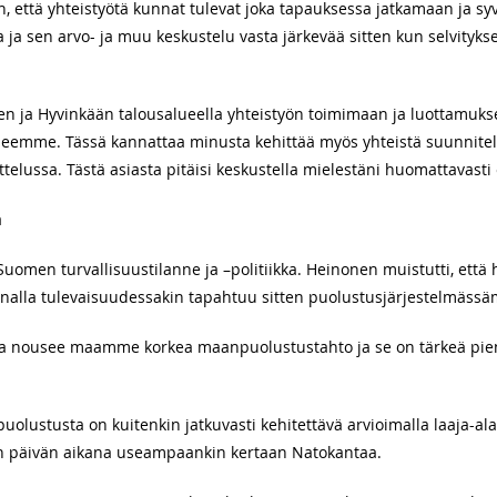
n, että yhteistyötä kunnat tulevat joka tapauksessa jatkamaan ja 
lla ja sen arvo- ja muu keskustelu vasta järkevää sitten kun selvityk
en ja Hyvinkään talousalueella yhteistyön toimimaan ja luottamuks
lueemme. Tässä kannattaa minusta kehittää myös yhteistä suunnite
telussa. Tästä asiasta pitäisi keskustella mielestäni huomattavas
ä
Suomen turvallisuustilanne ja –politiikka. Heinonen muistutti, että
nalla tulevaisuudessakin tapahtuu sitten puolustusjärjestelmäss
ta nousee maamme korkea maanpuolustustahto ja se on tärkeä pien
ustusta on kuitenkin jatkuvasti kehitettävä arvioimalla laaja-al
in päivän aikana useampaankin kertaan Natokantaa.