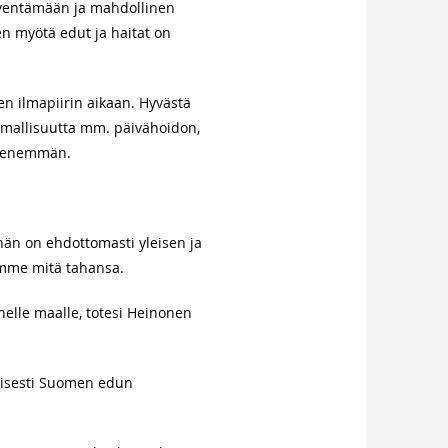
syventämään ja mahdollinen
sen myötä edut ja haitat on
en ilmapiirin aikaan. Hyvästä
lmallisuutta mm. päivähoidon,
ti enemmän.
 hän on ehdottomasti yleisen ja
ämme mitä tahansa.
elle maalle, totesi Heinonen
aisesti Suomen edun