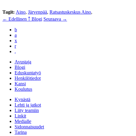
Tagit:
Aino
,
Järvenpää
,
Ratsastuskeskus Aino
,
← Edellinen
￪ Blogi
Seuraava →
b
a
x
r
,
Avustaja
Blogi
Eduskuntatyö
Henkilötiedot
Kansi
Koulutus
Kynästä
Lehti ja jatkot
Liity teamiin
Linkit
Medialle
Sidonnaisuudet
Tarina