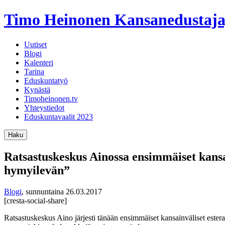
Timo Heinonen
Kansanedustaja
Uutiset
Blogi
Kalenteri
Tarina
Eduskuntatyö
Kynästä
Timoheinonen.tv
Yhteystiedot
Eduskuntavaalit 2023
Haku
Ratsastuskeskus Ainossa ensimmäiset kansai
hymyilevän”
Blogi
,
sunnuntaina 26.03.2017
[cresta-social-share]
Ratsastuskeskus Aino järjesti tänään ensimmäiset kansainväliset estera