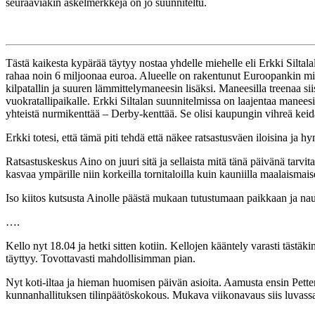
seuraaviakin askelmerkkejä on jo suunniteltu.
Tästä kaikesta kypärää täytyy nostaa yhdelle miehelle eli Erkki Siltal
rahaa noin 6 miljoonaa euroa. Alueelle on rakentunut Euroopankin mit
kilpatallin ja suuren lämmittelymaneesin lisäksi. Maneesilla treenaa si
vuokratallipaikalle. Erkki Siltalan suunnitelmissa on laajentaa maneesi
yhteistä nurmikenttää – Derby-kenttää. Se olisi kaupungin vihreä kei
Erkki totesi, että tämä piti tehdä että näkee ratsastusväen iloisina ja 
Ratsastuskeskus Aino on juuri sitä ja sellaista mitä tänä päivänä tar
kasvaa ympärille niin korkeilla tornitaloilla kuin kauniilla maalaism
Iso kiitos kutsusta Ainolle päästä mukaan tutustumaan paikkaan ja nau
….
Kello nyt 18.04 ja hetki sitten kotiin. Kellojen kääntely varasti tästäk
täyttyy. Tovottavasti mahdollisimman pian.
Nyt koti-iltaa ja hieman huomisen päivän asioita. Aamusta ensin Pett
kunnanhallituksen tilinpäätöskokous. Mukava viikonavaus siis luvass