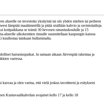
n alueelle on investoitu yksityistä tai siis yhden miehen tai perheen
si lämpiää maalämmöllä ja pitää sisällään kahvio ja ravintolatiloja
ksi kotipaikkana se toimii 30 hevosen ratsastuskoululle ja 15
piha-alueelle ulkokenttien rinnalle suunnitellaan kaupungin kanssa
i kuullostaa lainkaan hullummalta.
dolliset harrastuspaikat. Ja samaan aikaan Järvenpää rakentaa ja
äkkien varressa.
 kasvaa ja olen varma, että vielä joskus tavoitteeni ja esitykseni
en Kuntavaalikahvilan avajaiset kello 17 ja kello 18