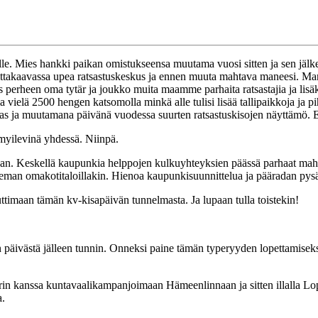
alle. Mies hankki paikan omistukseensa muutama vuosi sitten ja sen jälkee
takaavassa upea ratsastuskeskus ja ennen muuta mahtava maneesi. Manee
is perheen oma tytär ja joukko muita maamme parhaita ratsastajia ja lisä
a vielä 2500 hengen katsomolla minkä alle tulisi lisää tallipaikkoja ja 
das ja muutamana päivänä vuodessa suurten ratsastuskisojen näyttämö. E
hymyilevinä yhdessä. Niinpä.
vitaan. Keskellä kaupunkia helppojen kulkuyhteyksien päässä parhaat mah
aiseman omakotitaloillakin. Hienoa kaupunkisuunnittelua ja pääradan pys
ttimaan tämän kv-kisapäivän tunnelmasta. Ja lupaan tulla toistekin!
in päivästä jälleen tunnin. Onneksi paine tämän typeryyden lopettamiseksi
erin kanssa kuntavaalikampanjoimaan Hämeenlinnaan ja sitten illalla Lop
a.