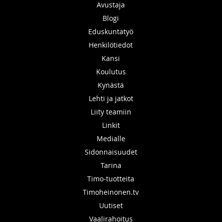
Avustaja
Blogi
Eduskuntatyö
Henkilötiedot
Kansi
Koulutus
Kynästä
Lehti ja jatkot
Liity teamiin
Linkit
Medialle
Sidonnaisuudet
Tarina
Timo-tuotteita
Timoheinonen.tv
Uutiset
Vaalirahoitus