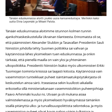
Tänään eduskunnassa aloitti joukko uusia kansanedustajia. Meillekin kaksi
uutta Elina Lepomäki ja Mikael Palola.
Tänään eduskunnassa aloitimme istunnon kolmen tunnin
ajankohtaiskeskustelulla Ukrainan tilanteesta. Erinomaista oli se,
että pääministeri Alexander Stubbin ja Tasavallan Presidentin Sauli
Niinistön johdolla tehty Suomen politiikka sai vahvan ja
käytännössä lähes yksimielisen tuen eduskunnassa. Ja onkin
tärkeää, että pienellä maalla on vain yksi ja yhtenäinen
ulkopolitiikka. Presidentti Niinistön lisäksi myös ulkoministeri Erkki
Tuomiojan toiminta kriisissä sai laajasti kiitosta. Käytännössä vain
vasemmiston tunteikkaat puheet isäntämaatukipöytäkirjasta oli
keskustelun ainoa särö. Itseasiassa sekin kuullosti aikalailla
erikoiselta sillä ministeriaikanaan vasemmistoliiton puheenjohtaja
Paavo Arhinmäki kuului ns. Utvaan ja oli mukana asiaa
valmistelemassa ja myös yksimielisesti hyväksymässä tämänkin
sisällä pitänyttä ulko- ja turvallisuuspoliittista selontekoa. Ja myös
vasemmiston puheet olivat kovin paljon väärin tulkintoja ja