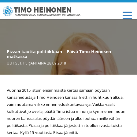
TIMO HEINONEN
KANSANEDUSTAJA, KUNNANVALTUUSTON PUHEENJOHTAJA
Pizzan kautta politiikkaan – Päivä Timo Heinosen
matkassa
UUTISET
,
PERJANTAINA 28.09.2018
Vuonna 2015 istuin ensimmäistä kertaa samaan pöytään
kansanedustaja Timo Heinosen kanssa. Elettiin huhtikuun alkua,
vain muutama viikko ennen eduskuntavaaleja. Vaikka vaalit
kolkuttivat jo ovella, päätti Timo istua minun ja kymmenen muun
nuoren kanssa alas pöydän ääreen ja alkoi puhua meille vähän
politiikasta. Pizzaa ja politiikkaa järjestettiin tuolloin vasta toista
kertaa. Kyllä 15-vuotiasta Elisaa jännitti.