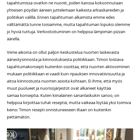
tapahtumissa ovatkin ne nuoret, joiden kanssa kokoonnutaan
yhteisen pöydän ääreen juttelemaan kaikesta arkiaskareiden ja
politiikan välillä. Ennen tapahtuman alkamista emme edes
välttämättä tunne toisiamme, mutta tapahtuman lopuksi olemme
jo hyviä tuttuja. Verkostoituminen on helppoa lämpimän pizzan
äärellä.
Viime aikoina on ollut paljon keskustelua nuorten laskevasta
äänestysinnosta ja kiinnostuksesta politiikkaan. Timon loistava
tapahtumakonsepti kuitenkin osoittaa, että nuorten aktivoiminen
mukaan politiikkaan ei vaadi kuin ripauksen innovatiivisuutta ja
aitoa kiinnostusta nuorten asioita kohtaan. Ei ihme, että myös
muut puolueet ja nuorisojärjestöt ovat alkaneet käyttää
samaa konseptia. Kuten kiinalainen sananlaskukin sanoo, on
helppoa kirjoittaa tuhat reseptiä, mutta vaikeaa löytää yksi toimiva
keino: Timon resepti onnistuneeseen iltaan on kuitenkin
pettämätön.