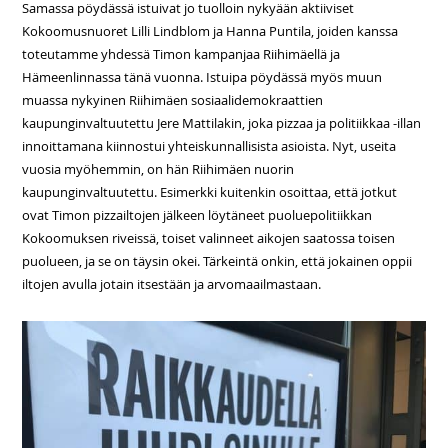
Samassa pöydässä istuivat jo tuolloin nykyään aktiiviset
Kokoomusnuoret Lilli Lindblom ja Hanna Puntila, joiden kanssa
toteutamme yhdessä Timon kampanjaa Riihimäellä ja
Hämeenlinnassa tänä vuonna. Istuipa pöydässä myös muun
muassa nykyinen Riihimäen sosiaalidemokraattien
kaupunginvaltuutettu Jere Mattilakin, joka pizzaa ja politiikkaa -illan
innoittamana kiinnostui yhteiskunnallisista asioista. Nyt, useita
vuosia myöhemmin, on hän Riihimäen nuorin
kaupunginvaltuutettu. Esimerkki kuitenkin osoittaa, että jotkut
ovat Timon pizzailtojen jälkeen löytäneet puoluepolitiikkan
Kokoomuksen riveissä, toiset valinneet aikojen saatossa toisen
puolueen, ja se on täysin okei. Tärkeintä onkin, että jokainen oppii
iltojen avulla jotain itsestään ja arvomaailmastaan.