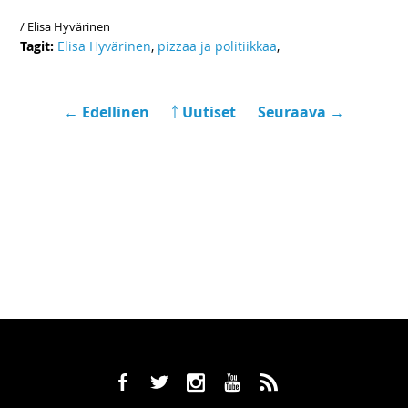
/ Elisa Hyvärinen
Tagit:
Elisa Hyvärinen
,
pizzaa ja politiikkaa
,
← Edellinen
￪ Uutiset
Seuraava →
b
a
x
r
,