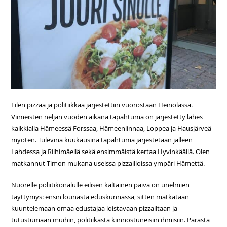
Eilen pizzaa ja politiikkaa järjestettiin vuorostaan Heinolassa.
Viimeisten neljän vuoden aikana tapahtuma on järjestetty lähes
kaikkialla Hämeessä Forssaa, Hämeenlinnaa, Loppea ja Hausjärveä
myöten. Tulevina kuukausina tapahtuma järjestetään jälleen
Lahdessa ja Riihimäellä sekä ensimmäistä kertaa Hyvinkäällä. Olen
matkannut Timon mukana useissa pizzailloissa ympäri Hämettä.
Nuorelle poliitikonalulle eilisen kaltainen päivä on unelmien
täyttymys: ensin lounasta eduskunnassa, sitten matkataan
kuuntelemaan omaa edustajaa loistavaan pizzailtaan ja
tutustumaan muihin, politiikasta kiinnostuneisiin ihmisiin. Parasta